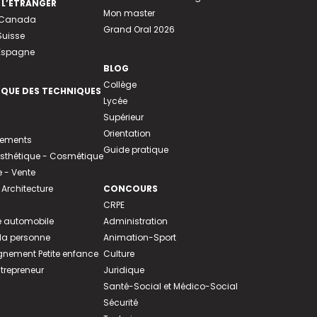
 L’ÉTRANGER
Mon master
u Canada
Grand Oral 2026
Suisse
 Espagne
BLOG
Collège
EQUE DES TECHNIQUES
Lycée
Supérieur
Orientation
tements
Guide pratique
 Esthétique - Cosmétique
- Vente
 Architecture
CONCOURS
CRPE
 automobile
Administration
 la personne
Animation-Sport
ement Petite enfance
Culture
ntrepreneur
Juridique
Santé-Social et Médico-Social
Sécurité