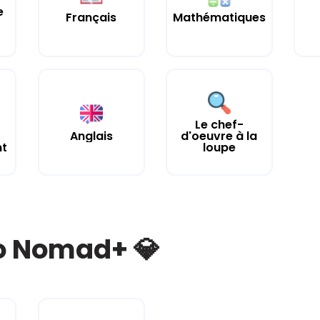
e
Français
Mathématiques
Le chef-
Anglais
d'oeuvre à la
nt
loupe
bo Nomad+ 💎