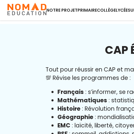
NOTRE PROJET
PRIMAIRE
COLLÈGE
LYCÉE
SU
CAP 
Tout pour réussir en CAP et maît
💯 Révise les programmes de :
Français
: s’informer, se r
Mathématiques
: statist
Histoire
: Révolution franç
Géographie
: mondialisati
EMC
: laïcité, liberté, cito
PSE
: sommeil, addictions, s