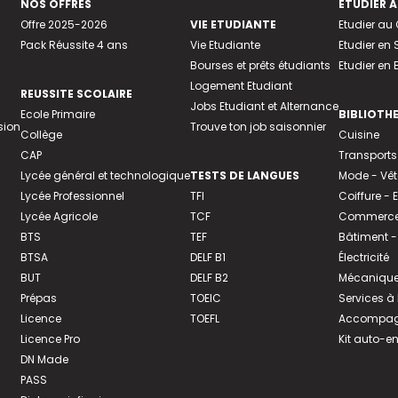
NOS OFFRES
ETUDIER À
Offre 2025-2026
VIE ETUDIANTE
Etudier a
Pack Réussite 4 ans
Vie Etudiante
Etudier en 
Bourses et prêts étudiants
Etudier en
Logement Etudiant
REUSSITE SCOLAIRE
Jobs Etudiant et Alternance
Ecole Primaire
BIBLIOTH
sion
Trouve ton job saisonnier
Collège
Cuisine
CAP
Transports
Lycée général et technologique
TESTS DE LANGUES
Mode - Vê
Lycée Professionnel
TFI
Coiffure -
Lycée Agricole
TCF
Commerce 
BTS
TEF
Bâtiment -
BTSA
DELF B1
Électricité
BUT
DELF B2
Mécanique
Prépas
TOEIC
Services à
Licence
TOEFL
Accompagn
Licence Pro
Kit auto-e
DN Made
PASS