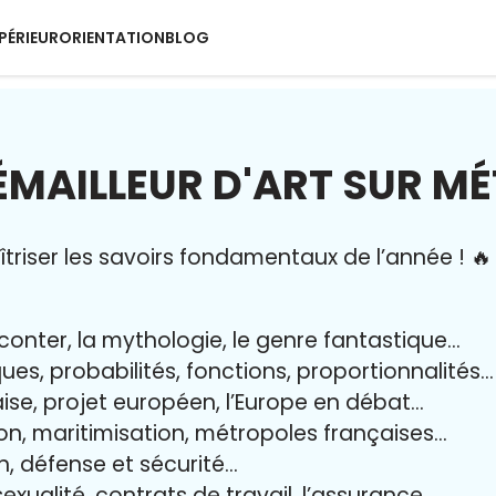
PÉRIEUR
ORIENTATION
BLOG
ÉMAILLEUR D'ART SUR M
riser l
es savoirs fondamentaux de l’année
!
🔥
aconter, la mythologie, le genre fantastique…
iques, probabilités, fonctions, proportionnalités…
aise, projet européen, l’Europe en débat…
on, maritimisation, métropoles françaises…
yen, défense et sécurité…
exualité, contrats de travail, l’assurance…