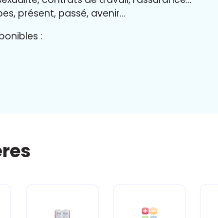
bes, présent, passé, avenir…
onibles :
ères