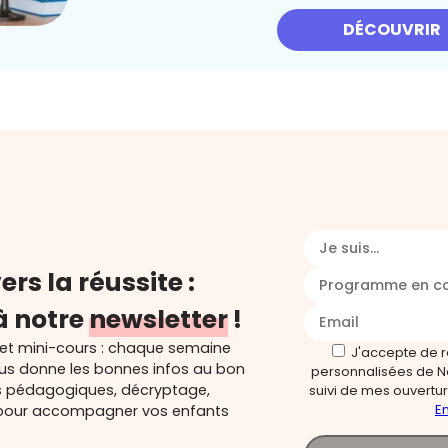
DÉCOUVRIR
Je suis...
ers la réussite :
Programme en c
à notre
newsletter
!
 et mini-cours : chaque semaine
J'accepte de 
ous donne les bonnes infos au bon
personnalisées de N
s pédagogiques, décryptage,
suivi de mes ouverture
En
és pour accompagner vos enfants