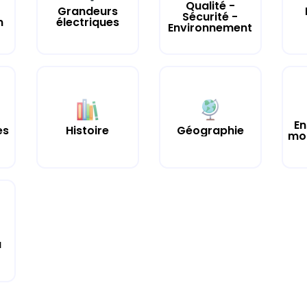
Qualité -
Grandeurs
Sécurité -
n
électriques
Environnement
En
es
Histoire
Géographie
mor
a