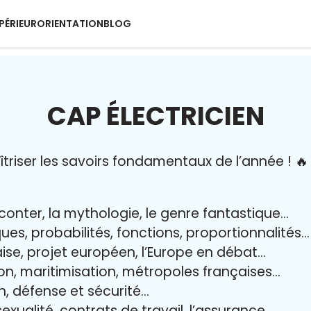
PÉRIEUR
ORIENTATION
BLOG
CAP ÉLECTRICIEN
riser l
es savoirs fondamentaux de l’année
!
🔥
aconter, la mythologie, le genre fantastique…
iques, probabilités, fonctions, proportionnalités…
aise, projet européen, l’Europe en débat…
on, maritimisation, métropoles françaises…
yen, défense et sécurité…
exualité, contrats de travail, l’assurance…