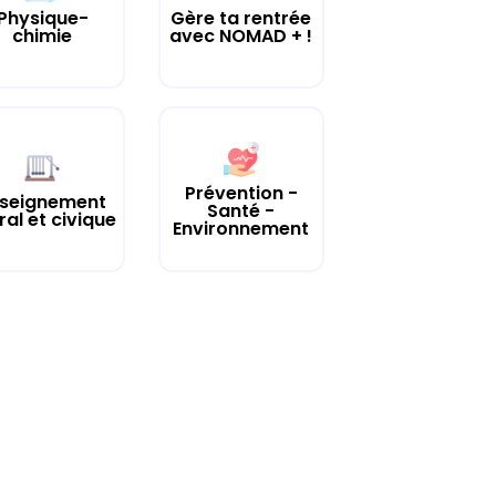
Physique-
Gère ta rentrée
chimie
avec NOMAD + !
Prévention -
seignement
Santé -
al et civique
Environnement