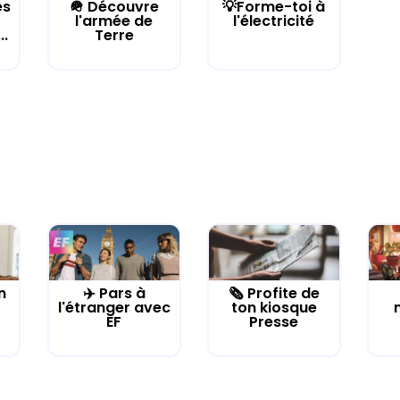
es
🪖 Découvre
💡Forme-toi à
l'armée de
l'électricité
..
Terre
n
✈️ Pars à
🗞️ Profite de
l'étranger avec
ton kiosque
EF
Presse