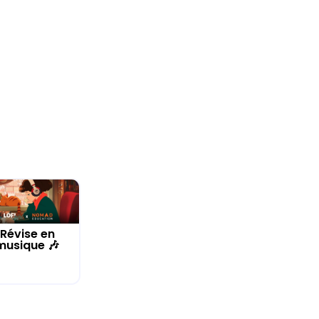
Révise en
musique 🎶