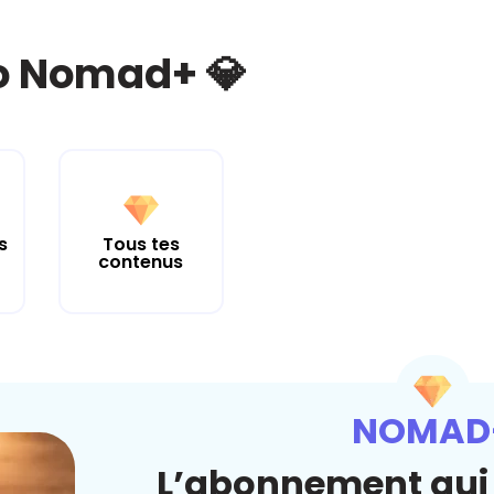
bo Nomad+ 💎
s
Tous tes
contenus
NOMAD
L’abonnement qui 