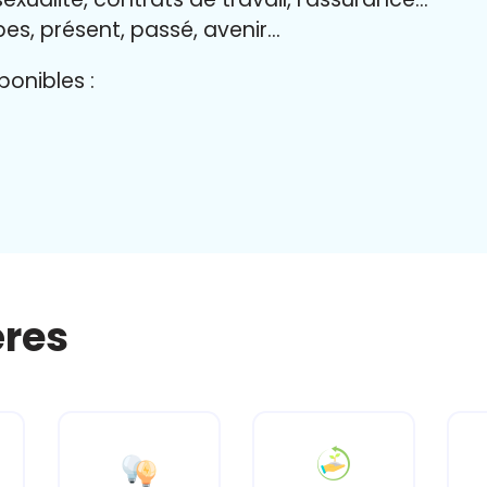
bes, présent, passé, avenir…
onibles :
ères