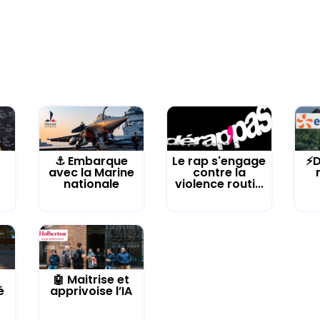
⚓️ Embarque
Le rap s'engage
⚡D
avec la Marine
contre la
nationale
violence routi...
🤖 Maitrise et
é
apprivoise l’IA