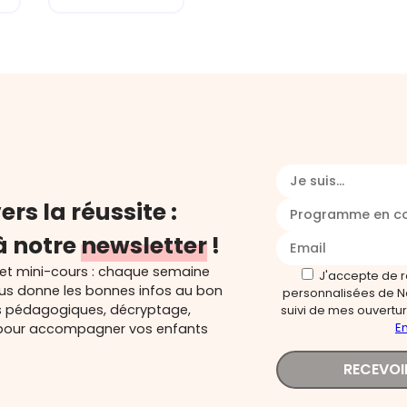
Je suis...
ers la réussite :
Programme en c
à notre
newsletter
!
 et mini-cours : chaque semaine
J'accepte de 
ous donne les bonnes infos au bon
personnalisées de N
s pédagogiques, décryptage,
suivi de mes ouverture
En
és pour accompagner vos enfants
RECEVOI