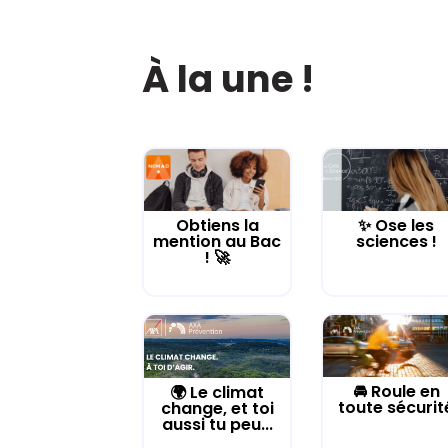
À la une !
Obtiens la
✨ Ose les
mention au Bac
sciences !
! 🚀
🚘 Roule en
🌍 Le climat
toute sécurit
change, et toi
aussi tu peu...