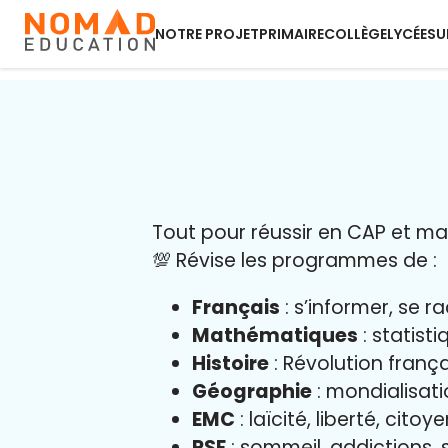
NOTRE PROJET
PRIMAIRE
COLLÈGE
LYCÉE
SU
Tout pour réussir en CAP et maît
💯 Révise les programmes de :
Français
: s’informer, se r
Mathématiques
: statist
Histoire
: Révolution franç
Géographie
: mondialisati
EMC
: laïcité, liberté, cito
PSE
: sommeil, addictions, s