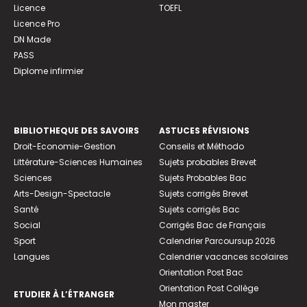
Licence
TOEFL
Licence Pro
DN Made
PASS
Diplome infirmier
BIBLIOTHEQUE DES SAVOIRS
ASTUCES RÉVISIONS
Droit-Economie-Gestion
Conseils et Méthodo
Littérature-Sciences Humaines
Sujets probables Brevet
Sciences
Sujets Probables Bac
Arts-Design-Spectacle
Sujets corrigés Brevet
Santé
Sujets corrigés Bac
Social
Corrigés Bac de Français
Sport
Calendrier Parcoursup 2026
Langues
Calendrier vacances scolaires
Orientation Post Bac
Orientation Post Collège
ETUDIER À L’ÉTRANGER
Mon master