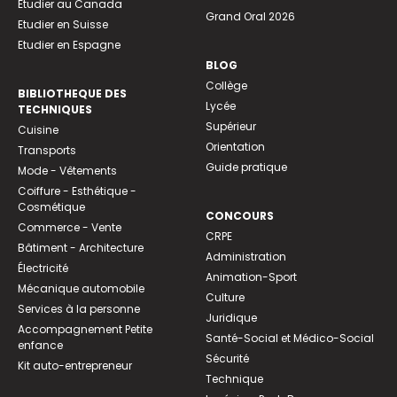
Etudier au Canada
Grand Oral 2026
Etudier en Suisse
Etudier en Espagne
BLOG
Collège
BIBLIOTHEQUE DES
Lycée
TECHNIQUES
Supérieur
Cuisine
Orientation
Transports
Guide pratique
Mode - Vêtements
Coiffure - Esthétique -
Cosmétique
CONCOURS
Commerce - Vente
CRPE
Bâtiment - Architecture
Administration
Électricité
Animation-Sport
Mécanique automobile
Culture
Services à la personne
Juridique
Accompagnement Petite
Santé-Social et Médico-Social
enfance
Sécurité
Kit auto-entrepreneur
Technique