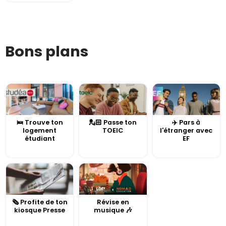
Bons plans
🛌 Trouve ton
💂🏻 Passe ton
✈️ Pars à
logement
TOEIC
l'étranger avec
étudiant
EF
🗞️ Profite de ton
Révise en
kiosque Presse
musique 🎶