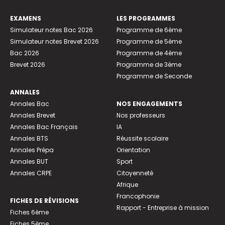
EXAMENS
LES PROGRAMMES
Simulateur notes Bac 2026
Programme de 6ème
Simulateur notes Brevet 2026
Programme de 5ème
Bac 2026
Programme de 4ème
Brevet 2026
Programme de 3ème
Programme de Seconde
ANNALES
Annales Bac
NOS ENGAGEMENTS
Annales Brevet
Nos professeurs
Annales Bac Français
IA
Annales BTS
Réussite scolaire
Annales Prépa
Orientation
Annales BUT
Sport
Annales CRPE
Citoyenneté
Afrique
Francophonie
FICHES DE RÉVISIONS
Rapport - Entreprise à mission
Fiches 6ème
Fiches 5ème