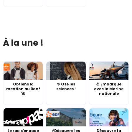
À la une !
Obtiens la
✨ Ose les
⚓️ Embarque
mention au Bac !
sciences !
avec la Marine
🚀
nationale
Le rap s'engage
⚡Découvre les
Découvre ta