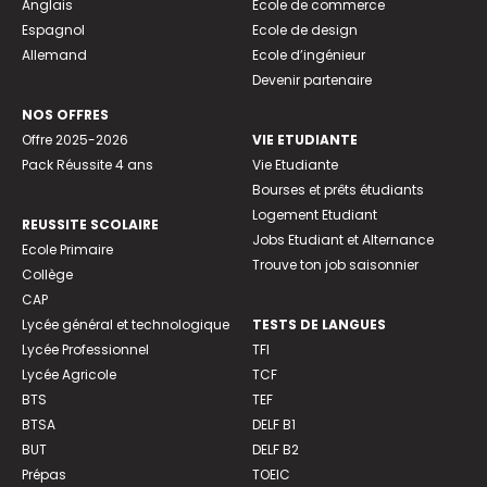
Anglais
Ecole de commerce
Espagnol
Ecole de design
Allemand
Ecole d’ingénieur
Devenir partenaire
NOS OFFRES
Offre 2025-2026
VIE ETUDIANTE
Pack Réussite 4 ans
Vie Etudiante
Bourses et prêts étudiants
Logement Etudiant
REUSSITE SCOLAIRE
Jobs Etudiant et Alternance
Ecole Primaire
Trouve ton job saisonnier
Collège
CAP
Lycée général et technologique
TESTS DE LANGUES
Lycée Professionnel
TFI
Lycée Agricole
TCF
BTS
TEF
BTSA
DELF B1
BUT
DELF B2
Prépas
TOEIC