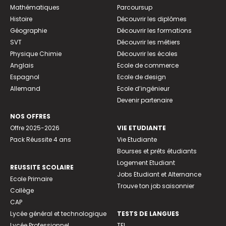
Mathématiques
Parcoursup
Histoire
Découvrir les diplômes
Géographie
Découvrir les formations
SVT
Découvrir les métiers
Physique Chimie
Découvrir les écoles
Anglais
Ecole de commerce
Espagnol
Ecole de design
Allemand
Ecole d’ingénieur
Devenir partenaire
NOS OFFRES
Offre 2025-2026
VIE ETUDIANTE
Pack Réussite 4 ans
Vie Etudiante
Bourses et prêts étudiants
Logement Etudiant
REUSSITE SCOLAIRE
Jobs Etudiant et Alternance
Ecole Primaire
Trouve ton job saisonnier
Collège
CAP
Lycée général et technologique
TESTS DE LANGUES
Lycée Professionnel
TFI