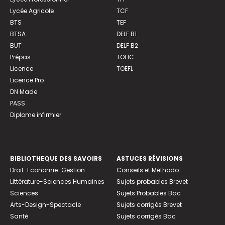
Lycée Agricole
TCF
BTS
TEF
BTSA
DELF B1
BUT
DELF B2
Prépas
TOEIC
Licence
TOEFL
Licence Pro
DN Made
PASS
Diplome infirmier
BIBLIOTHEQUE DES SAVOIRS
ASTUCES RÉVISIONS
Droit-Economie-Gestion
Conseils et Méthodo
Littérature-Sciences Humaines
Sujets probables Brevet
Sciences
Sujets Probables Bac
Arts-Design-Spectacle
Sujets corrigés Brevet
Santé
Sujets corrigés Bac