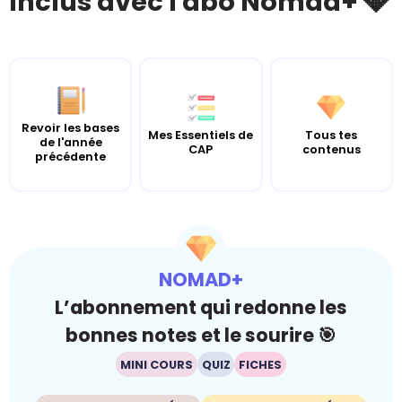
Inclus avec l'abo Nomad+ 💎
Revoir les bases
Mes Essentiels de
Tous tes
de l'année
CAP
contenus
précédente
NOMAD+
L’abonnement qui redonne les
bonnes notes et le sourire 🎯
MINI COURS
QUIZ
FICHES