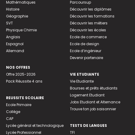
Mathématiques
Parcoursup
Histoire
Découvrir les diplômes
Géographie
Découvrir les formations
SVT
Découvrir les métiers
Physique Chimie
Découvrir les écoles
Anglais
Ecole de commerce
Espagnol
Ecole de design
Allemand
Ecole d’ingénieur
Devenir partenaire
NOS OFFRES
Offre 2025-2026
VIE ETUDIANTE
Pack Réussite 4 ans
Vie Etudiante
Bourses et prêts étudiants
Logement Etudiant
REUSSITE SCOLAIRE
Jobs Etudiant et Alternance
Ecole Primaire
Trouve ton job saisonnier
Collège
CAP
Lycée général et technologique
TESTS DE LANGUES
Lycée Professionnel
TFI