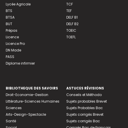
Lycée Agricole
TCF
BTS
TEF
BTSA
DELF B1
BUT
DELF B2
Prépas
TOEIC
Licence
TOEFL
Licence Pro
DN Made
PASS
Diplome infirmier
BIBLIOTHEQUE DES SAVOIRS
ASTUCES RÉVISIONS
Droit-Economie-Gestion
Conseils et Méthodo
Littérature-Sciences Humaines
Sujets probables Brevet
Sciences
Sujets Probables Bac
Arts-Design-Spectacle
Sujets corrigés Brevet
Santé
Sujets corrigés Bac
Social
Corrigés Bac de Français