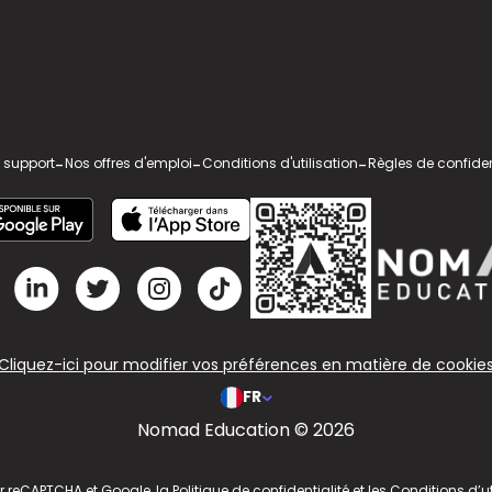
 support
-
Nos offres d'emploi
-
Conditions d'utilisation
-
Règles de confiden
Cliquez-ici pour modifier vos préférences en matière de cookie
FR
Nomad Education © 2026
ar reCAPTCHA et Google, la
Politique de confidentialité
et les
Conditions d’ut