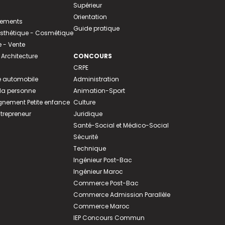
Supérieur
Orientation
tements
Guide pratique
 Esthétique - Cosmétique
- Vente
 Architecture
CONCOURS
CRPE
 automobile
Administration
 la personne
Animation-Sport
ement Petite enfance
Culture
ntrepreneur
Juridique
Santé-Social et Médico-Social
Sécurité
Technique
Ingénieur Post-Bac
Ingénieur Maroc
Commerce Post-Bac
Commerce Admission Parallèle
Commerce Maroc
IEP Concours Commun