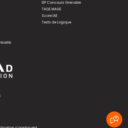
IEP Concours Grenoble
TAGE MAGE
Score IAE
Tests de Logique
tialité
s
ilisation
s’appliquent.