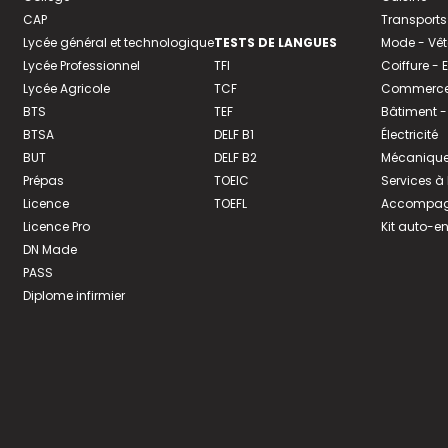
CAP
Transports
Lycée général et technologique
TESTS DE LANGUES
Mode - Vê
Lycée Professionnel
TFI
Coiffure -
Lycée Agricole
TCF
Commerce 
BTS
TEF
Bâtiment -
BTSA
DELF B1
Électricité
BUT
DELF B2
Mécanique
Prépas
TOEIC
Services à
Licence
TOEFL
Accompagn
Licence Pro
Kit auto-e
DN Made
PASS
Diplome infirmier