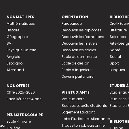
NOS MATIÈRES
ORIENTATION
BIBLIOTH
Mathématiques
Parcoursup
Droit-Eco
Histoire
Découvrir les diplômes
Littératur
Géographie
Découvrir les formations
Sciences
SVT
Découvrir les métiers
Arts-Desig
Physique Chimie
Découvrir les écoles
Santé
Anglais
Ecole de commerce
Social
Espagnol
Ecole de design
Sport
Allemand
Ecole d’ingénieur
Langues
Devenir partenaire
NOS OFFRES
ETUDIER À
Offre 2025-2026
VIE ETUDIANTE
Etudier a
Pack Réussite 4 ans
Vie Etudiante
Etudier en 
Bourses et prêts étudiants
Etudier en
Logement Etudiant
REUSSITE SCOLAIRE
Jobs Etudiant et Alternance
Ecole Primaire
BIBLIOTH
sion
Trouve ton job saisonnier
Collège
Cuisine