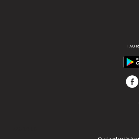
FAQ et
v2.311.4 US
Ce site est protégé p