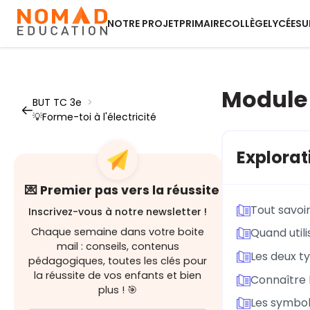
NOTRE PROJET
PRIMAIRE
COLLÈGE
LYCÉE
SU
Module 2
BUT TC 3e
>
💡Forme-toi à l'électricité
Explorat
💌 Premier pas vers la réussite
Tout savoir
Inscrivez-vous à notre newsletter !
Chaque semaine dans votre boite
Quand util
mail : conseils, contenus
Les deux ty
pédagogiques, toutes les clés pour
la réussite de vos enfants et bien
Connaître l
plus ! 🎯
Les symbole