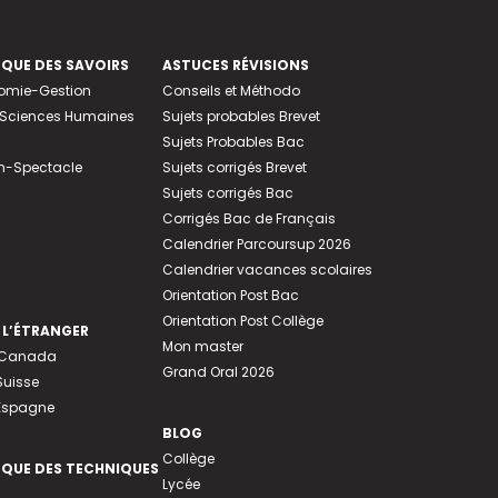
EQUE DES SAVOIRS
ASTUCES RÉVISIONS
nomie-Gestion
Conseils et Méthodo
e-Sciences Humaines
Sujets probables Brevet
Sujets Probables Bac
n-Spectacle
Sujets corrigés Brevet
Sujets corrigés Bac
Corrigés Bac de Français
Calendrier Parcoursup 2026
Calendrier vacances scolaires
Orientation Post Bac
Orientation Post Collège
 L’ÉTRANGER
Mon master
u Canada
Grand Oral 2026
Suisse
 Espagne
BLOG
Collège
EQUE DES TECHNIQUES
Lycée