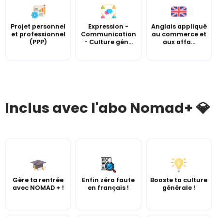
Projet personnel
Expression -
Anglais appliqué
et professionnel
Communication
au commerce et
(PPP)
- Culture gén...
aux affa...
Inclus avec l'abo Nomad+ 💎
Gère ta rentrée
Enfin zéro faute
Booste ta culture
avec NOMAD + !
en français !
générale !