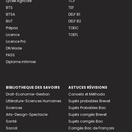
Lycée Agricole
TCF
BTS
TEF
BTSA
DELF B1
BUT
DELF B2
Prépas
TOEIC
Licence
TOEFL
Licence Pro
DN Made
PASS
Diplome infirmier
BIBLIOTHEQUE DES SAVOIRS
ASTUCES RÉVISIONS
Droit-Economie-Gestion
Conseils et Méthodo
Littérature-Sciences Humaines
Sujets probables Brevet
Sciences
Sujets Probables Bac
Arts-Design-Spectacle
Sujets corrigés Brevet
Santé
Sujets corrigés Bac
Social
Corrigés Bac de Français