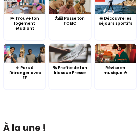
🛌 Trouve ton
💂🏻 Passe ton
☀️ Découvre les
logement
TOEIC
séjours sportifs
étudiant
✈️ Pars à
🗞️ Profite de ton
Révise en
l'étranger avec
kiosque Presse
musique 🎶
EF
À la une !