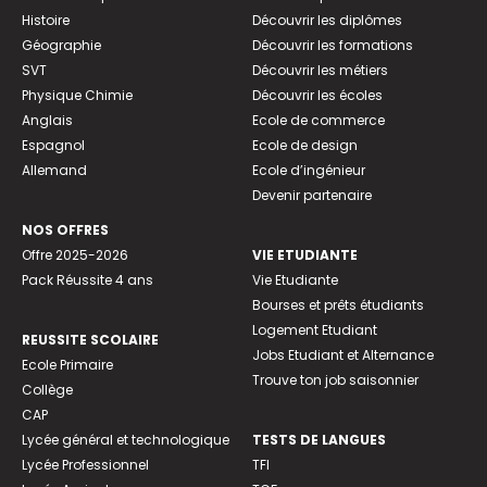
Histoire
Découvrir les diplômes
Géographie
Découvrir les formations
SVT
Découvrir les métiers
Physique Chimie
Découvrir les écoles
Anglais
Ecole de commerce
Espagnol
Ecole de design
Allemand
Ecole d’ingénieur
Devenir partenaire
NOS OFFRES
Offre 2025-2026
VIE ETUDIANTE
Pack Réussite 4 ans
Vie Etudiante
Bourses et prêts étudiants
Logement Etudiant
REUSSITE SCOLAIRE
Jobs Etudiant et Alternance
Ecole Primaire
Trouve ton job saisonnier
Collège
CAP
Lycée général et technologique
TESTS DE LANGUES
Lycée Professionnel
TFI