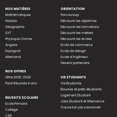
NOS MATIÈRES
ORIENTATION
Mathématiques
Parcoursup
Histoire
Découvrir les diplômes
Géographie
Découvrir les formations
SVT
Découvrir les métiers
Physique Chimie
Découvrir les écoles
Anglais
Ecole de commerce
Espagnol
Ecole de design
Allemand
Ecole d’ingénieur
Devenir partenaire
NOS OFFRES
Offre 2025-2026
VIE ETUDIANTE
Pack Réussite 4 ans
Vie Etudiante
Bourses et prêts étudiants
Logement Etudiant
REUSSITE SCOLAIRE
Jobs Etudiant et Alternance
Ecole Primaire
Trouve ton job saisonnier
Collège
CAP