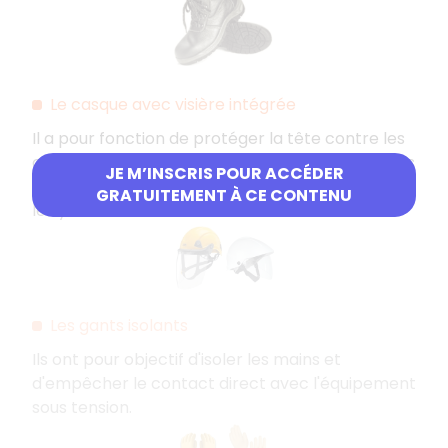
Le casque avec visière intégrée
Il a pour fonction de protéger la tête contre les
chutes d'objets, les éclaboussures et les impacts
JE M’INSCRIS POUR ACCÉDER
dangereux, ainsi que les rayons ultraviolets dans
GRATUITEMENT À CE CONTENU
les yeux.
Les gants isolants
Ils ont pour objectif d'isoler les mains et
d'empêcher le contact direct avec l'équipement
sous tension.