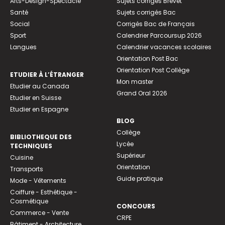
Arts-Design-Spectacle
Sujets corrigés Brevet
Santé
Sujets corrigés Bac
Social
Corrigés Bac de Français
Sport
Calendrier Parcoursup 2026
Langues
Calendrier vacances scolaires
Orientation Post Bac
Orientation Post Collège
ETUDIER À L’ÉTRANGER
Mon master
Etudier au Canada
Grand Oral 2026
Etudier en Suisse
Etudier en Espagne
BLOG
Collège
BIBLIOTHEQUE DES
Lycée
TECHNIQUES
Supérieur
Cuisine
Orientation
Transports
Guide pratique
Mode - Vêtements
Coiffure - Esthétique -
Cosmétique
CONCOURS
Commerce - Vente
CRPE
Bâtiment - Architecture