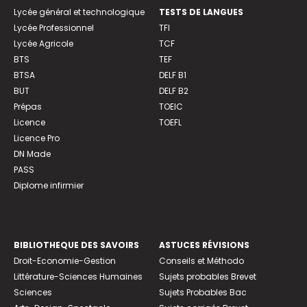
Lycée général et technologique
TESTS DE LANGUES
Lycée Professionnel
TFI
Lycée Agricole
TCF
BTS
TEF
BTSA
DELF B1
BUT
DELF B2
Prépas
TOEIC
Licence
TOEFL
Licence Pro
DN Made
PASS
Diplome infirmier
BIBLIOTHEQUE DES SAVOIRS
ASTUCES RÉVISIONS
Droit-Economie-Gestion
Conseils et Méthodo
Littérature-Sciences Humaines
Sujets probables Brevet
Sciences
Sujets Probables Bac