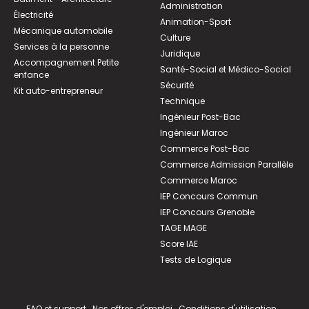
Administration
Électricité
Animation-Sport
Mécanique automobile
Culture
Services à la personne
Juridique
Accompagnement Petite
Santé-Social et Médico-Social
enfance
Sécurité
Kit auto-entrepreneur
Technique
Ingénieur Post-Bac
Ingénieur Maroc
Commerce Post-Bac
Commerce Admission Parallèle
Commerce Maroc
IEP Concours Commun
IEP Concours Grenoble
TAGE MAGE
Score IAE
Tests de Logique
FAQ et support
Nos offres d'emploi
Conditions d'utilisation