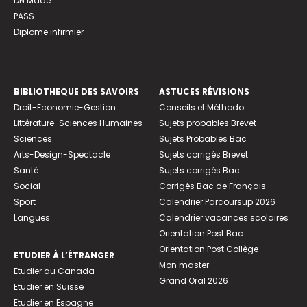
DN Made
PASS
Diplome infirmier
BIBLIOTHEQUE DES SAVOIRS
ASTUCES RÉVISIONS
Droit-Economie-Gestion
Conseils et Méthodo
Littérature-Sciences Humaines
Sujets probables Brevet
Sciences
Sujets Probables Bac
Arts-Design-Spectacle
Sujets corrigés Brevet
Santé
Sujets corrigés Bac
Social
Corrigés Bac de Français
Sport
Calendrier Parcoursup 2026
Langues
Calendrier vacances scolaires
Orientation Post Bac
Orientation Post Collège
ETUDIER À L’ÉTRANGER
Mon master
Etudier au Canada
Grand Oral 2026
Etudier en Suisse
Etudier en Espagne