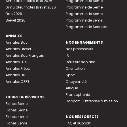
Simulateur notes Bac 2026
Programme de 6ème
Simulateur notes Brevet 2026
Programme de 5ème
Bac 2026
Programme de 4ème
Brevet 2026
Programme de 3ème
Programme de Seconde
ANNALES
Annales Bac
NOS ENGAGEMENTS
Annales Brevet
Nos professeurs
Annales Bac Français
IA
Annales BTS
Réussite scolaire
Annales Prépa
Orientation
Annales BUT
Sport
Annales CRPE
Citoyenneté
Afrique
Francophonie
FICHES DE RÉVISIONS
Rapport - Entreprise à mission
Fiches 6ème
Fiches 5ème
Fiches 4ème
NOS RESSOURCES
Fiches 3ème
FAQ et support