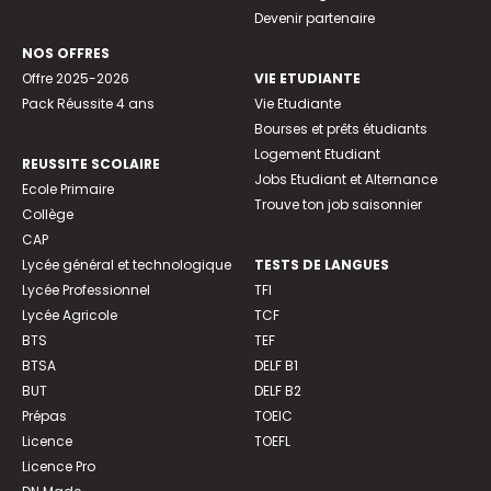
Devenir partenaire
NOS OFFRES
Offre 2025-2026
VIE ETUDIANTE
Pack Réussite 4 ans
Vie Etudiante
Bourses et prêts étudiants
Logement Etudiant
REUSSITE SCOLAIRE
Jobs Etudiant et Alternance
Ecole Primaire
Trouve ton job saisonnier
Collège
CAP
Lycée général et technologique
TESTS DE LANGUES
Lycée Professionnel
TFI
Lycée Agricole
TCF
BTS
TEF
BTSA
DELF B1
BUT
DELF B2
Prépas
TOEIC
Licence
TOEFL
Licence Pro