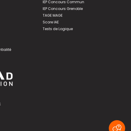
IEP Concours Commun
IEP Concours Grenoble
TAGE MAGE
Score IAE
Tests de Logique
tialité
s