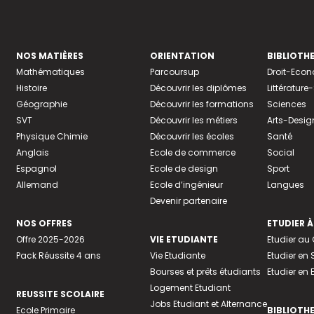
NOS MATIÈRES
ORIENTATION
BIBLIOTH
Mathématiques
Parcoursup
Droit-Eco
Histoire
Découvrir les diplômes
Littératur
Géographie
Découvrir les formations
Sciences
SVT
Découvrir les métiers
Arts-Desig
Physique Chimie
Découvrir les écoles
Santé
Anglais
Ecole de commerce
Social
Espagnol
Ecole de design
Sport
Allemand
Ecole d’ingénieur
Langues
Devenir partenaire
NOS OFFRES
ETUDIER À
Offre 2025-2026
VIE ETUDIANTE
Etudier a
Pack Réussite 4 ans
Vie Etudiante
Etudier en 
Bourses et prêts étudiants
Etudier en
Logement Etudiant
REUSSITE SCOLAIRE
Jobs Etudiant et Alternance
Ecole Primaire
BIBLIOTH