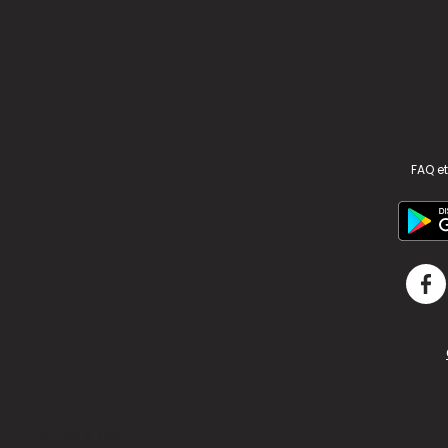
FAQ et
v2.311.4 US