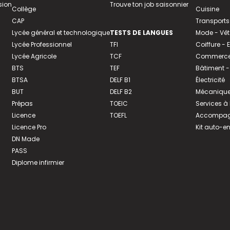
sion
Trouve ton job saisonnier
Collège
Cuisine
CAP
Transports
Lycée général et technologique
TESTS DE LANGUES
Mode - Vê
Lycée Professionnel
TFI
Coiffure -
Lycée Agricole
TCF
Commerce 
BTS
TEF
Bâtiment -
BTSA
DELF B1
Électricité
BUT
DELF B2
Mécanique
Prépas
TOEIC
Services à
Licence
TOEFL
Accompagn
Licence Pro
Kit auto-e
DN Made
PASS
Diplome infirmier