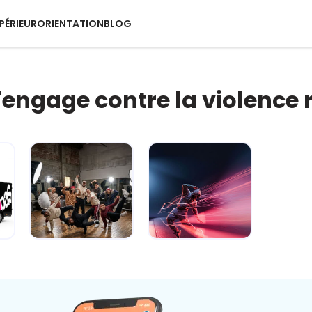
PÉRIEUR
ORIENTATION
BLOG
s'engage contre la violence 
e
Carré sur la
Fake ou pas ?
route... je gère
Dis-moi c'que
avant qu'ç...
tu crois