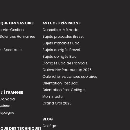
EQUE DES SAVOIRS
ASTUCES RÉVISIONS
nomie-Gestion
Conseils et Méthodo
e-Sciences Humaines
Sujets probables Brevet
Sujets Probables Bac
n-Spectacle
Sujets corrigés Brevet
Sujets corrigés Bac
Corrigés Bac de Français
Calendrier Parcoursup 2026
Calendrier vacances scolaires
Orientation Post Bac
Orientation Post Collège
 L’ÉTRANGER
Mon master
u Canada
Grand Oral 2026
Suisse
 Espagne
BLOG
Collège
EQUE DES TECHNIQUES