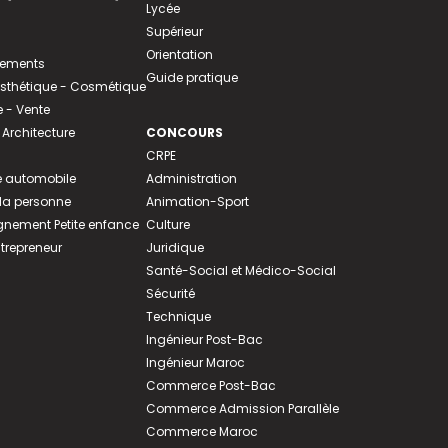
Lycée
Supérieur
Orientation
tements
Guide pratique
 Esthétique - Cosmétique
- Vente
 Architecture
CONCOURS
CRPE
 automobile
Administration
 la personne
Animation-Sport
ement Petite enfance
Culture
ntrepreneur
Juridique
Santé-Social et Médico-Social
Sécurité
Technique
Ingénieur Post-Bac
Ingénieur Maroc
Commerce Post-Bac
Commerce Admission Parallèle
Commerce Maroc