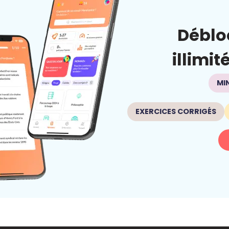
Déblo
illimit
MI
EXERCICES CORRIGÉS