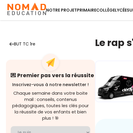
NOTRE PROJET
PRIMAIRE
COLLÈGE
LYCÉE
SU
Le rap 
BUT TC 1re
💌 Premier pas vers la réussite
Inscrivez-vous à notre newsletter !
Chaque semaine dans votre boite
mail : conseils, contenus
pédagogiques, toutes les clés pour
la réussite de vos enfants et bien
Dérap'Pas, l
plus ! 🎯
projet