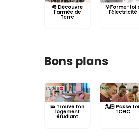
🪖 Découvre
💡Forme-toi 
l'armée de
l'électricité
Terre
Bons plans
🛌 Trouve ton
💂🏻 Passe to
logement
TOEIC
étudiant