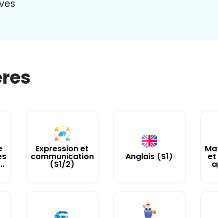
uves
ères
e
Expression et
Ma
es
communication
Anglais (S1)
et
..
(S1/2)
a