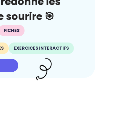
redonne les
 sourire 🎯
FICHES
ES
EXERCICES INTERACTIFS