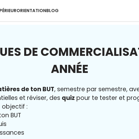
PÉRIEUR
ORIENTATION
BLOG
UES DE COMMERCIALISAT
ANNÉE
tières de ton BUT
, semestre par semestre, a
ielles et réviser, des
quiz
pour te tester et prog
 objectif :
ton BUT
uis
issances