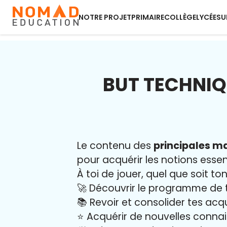
NOTRE PROJET
PRIMAIRE
COLLÈGE
LYCÉE
SU
BUT TECHNIQ
Le contenu des
principales ma
pour acquérir les notions essent
À toi de jouer, quel que soit ton
🚀 Découvrir le programme de 
📚 Revoir et consolider tes acq
⭐️ Acquérir de nouvelles conna