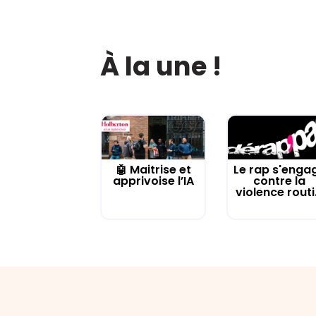
À la une !
🤖 Maitrise et
Le rap s'enga
apprivoise l’IA
contre la
violence routi.