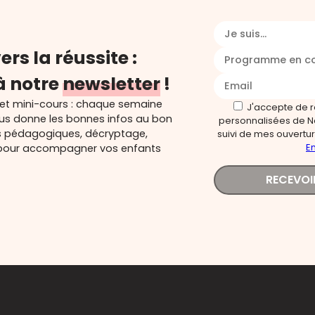
Je suis...
ers la réussite :
Programme en c
à notre
newsletter
!
 et mini-cours : chaque semaine
J'accepte de 
ous donne les bonnes infos au bon
personnalisées de N
s pédagogiques, décryptage,
suivi de mes ouverture
En
és pour accompagner vos enfants
RECEVOI