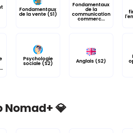
Fondamentaux
nt
Fondamentaux
de la
f
de la vente (S1)
communication
l'e
commerc...
e
Psychologie
Anglais (S2)
o
sociale (S2)
sommation...
bo Nomad+ 💎