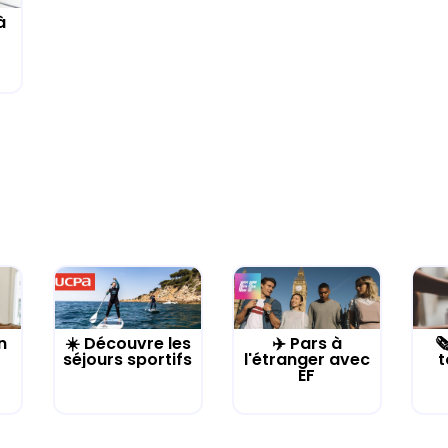
à
n
☀️ Découvre les
✈️ Pars à

séjours sportifs
l'étranger avec
t
EF