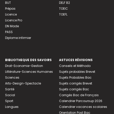
BUT
DELF B2
Prépas
TOEIC
Licence
TOEFL
Licence Pro
DN Made
PASS
Diplome infirmier
BIBLIOTHEQUE DES SAVOIRS
ASTUCES RÉVISIONS
Droit-Economie-Gestion
Conseils et Méthodo
Littérature-Sciences Humaines
Sujets probables Brevet
Sciences
Sujets Probables Bac
Arts-Design-Spectacle
Sujets corrigés Brevet
Santé
Sujets corrigés Bac
Social
Corrigés Bac de Français
Sport
Calendrier Parcoursup 2026
Langues
Calendrier vacances scolaires
Orientation Post Bac