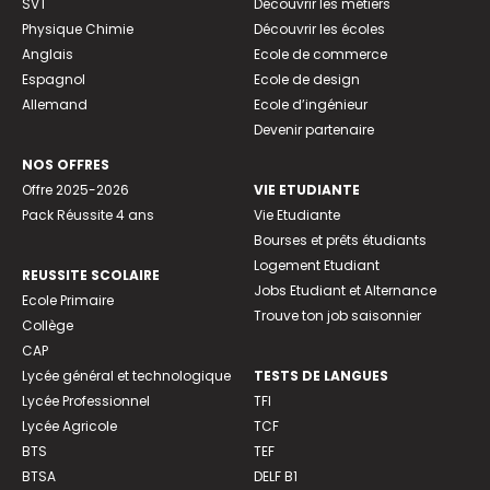
SVT
Découvrir les métiers
Physique Chimie
Découvrir les écoles
Anglais
Ecole de commerce
Espagnol
Ecole de design
Allemand
Ecole d’ingénieur
Devenir partenaire
NOS OFFRES
Offre 2025-2026
VIE ETUDIANTE
Pack Réussite 4 ans
Vie Etudiante
Bourses et prêts étudiants
Logement Etudiant
REUSSITE SCOLAIRE
Jobs Etudiant et Alternance
Ecole Primaire
Trouve ton job saisonnier
Collège
CAP
Lycée général et technologique
TESTS DE LANGUES
Lycée Professionnel
TFI
Lycée Agricole
TCF
BTS
TEF
BTSA
DELF B1