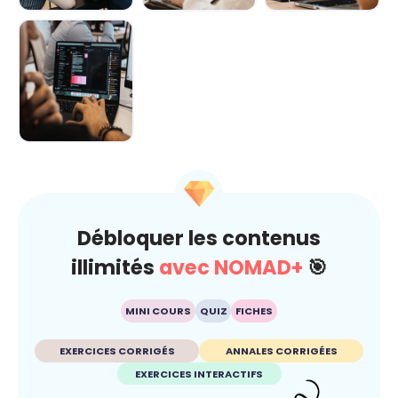
Demain au
IA : comment
L’IA décryptée :
boulot : Les
rester maître du
le kit de survie
métiers boostés
jeu ? 🐍
pour c...
p...
L’IA au
quotidien : Ton
super-pouvoir
ét...
Débloquer les contenus
illimités
avec NOMAD+
🎯
MINI COURS
QUIZ
FICHES
EXERCICES CORRIGÉS
ANNALES CORRIGÉES
EXERCICES INTERACTIFS