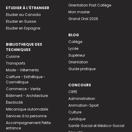
Orientation Post Collège
ETUDIER À L’ÉTRANGER
Mon master
Etudier au Canada
Grand Oral 2026
Etudier en Suisse
Etudier en Espagne
BLOG
Collège
BIBLIOTHEQUE DES
Lycée
TECHNIQUES
Supérieur
Cuisine
Orientation
Transports
Guide pratique
Mode - Vêtements
Coiffure - Esthétique -
Cosmétique
CONCOURS
Commerce - Vente
CRPE
Bâtiment - Architecture
Administration
Électricité
Animation-Sport
Mécanique automobile
Culture
Services à la personne
Juridique
Accompagnement Petite
Santé-Social et Médico-Social
enfance