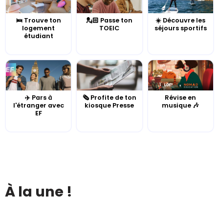
🛌 Trouve ton
💂🏻 Passe ton
☀️ Découvre les
logement
TOEIC
séjours sportifs
étudiant
✈️ Pars à
🗞️ Profite de ton
Révise en
l'étranger avec
kiosque Presse
musique 🎶
EF
À la une !