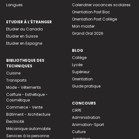
Langues
Calendrier vacances scolaires
Orientation Post Bac
Orientation Post Collège
ETUDIER À L’ÉTRANGER
Mon master
Etudier au Canada
Grand Oral 2026
Etudier en Suisse
Etudier en Espagne
BLOG
Collège
BIBLIOTHEQUE DES
Lycée
TECHNIQUES
Supérieur
Cuisine
Orientation
Transports
Guide pratique
Mode - Vêtements
Coiffure - Esthétique -
Cosmétique
CONCOURS
Commerce - Vente
CRPE
Bâtiment - Architecture
Administration
Électricité
Animation-Sport
Mécanique automobile
Culture
Services à la personne
Juridique