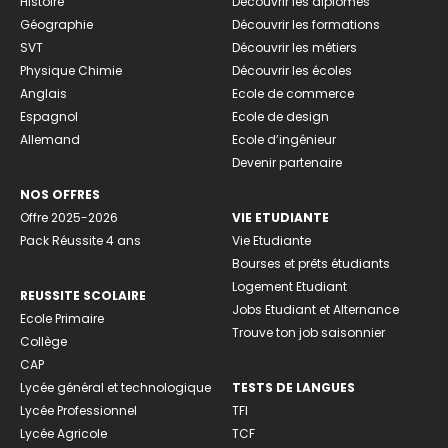
Histoire
Découvrir les diplômes
Géographie
Découvrir les formations
SVT
Découvrir les métiers
Physique Chimie
Découvrir les écoles
Anglais
Ecole de commerce
Espagnol
Ecole de design
Allemand
Ecole d’ingénieur
Devenir partenaire
NOS OFFRES
Offre 2025-2026
VIE ETUDIANTE
Pack Réussite 4 ans
Vie Etudiante
Bourses et prêts étudiants
Logement Etudiant
REUSSITE SCOLAIRE
Jobs Etudiant et Alternance
Ecole Primaire
Trouve ton job saisonnier
Collège
CAP
Lycée général et technologique
TESTS DE LANGUES
Lycée Professionnel
TFI
Lycée Agricole
TCF