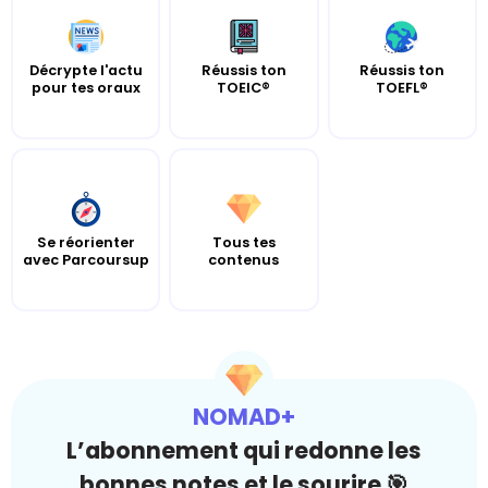
Décrypte l'actu
Réussis ton
Réussis ton
pour tes oraux
TOEIC®
TOEFL®
Se réorienter
Tous tes
avec Parcoursup
contenus
NOMAD+
L’abonnement qui redonne les
bonnes notes et le sourire 🎯