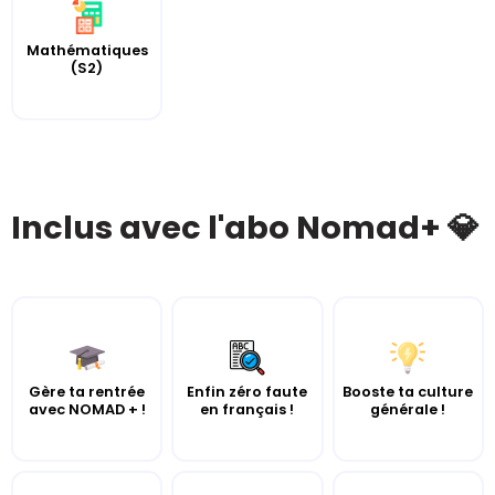
Mathématiques
(S2)
Inclus avec l'abo Nomad+ 💎
Gère ta rentrée
Enfin zéro faute
Booste ta culture
avec NOMAD + !
en français !
générale !