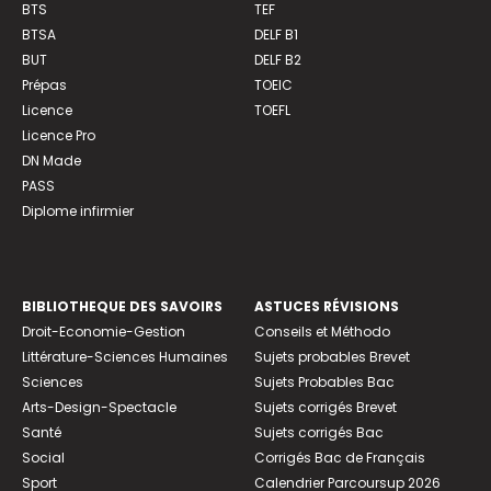
BTS
TEF
BTSA
DELF B1
BUT
DELF B2
Prépas
TOEIC
Licence
TOEFL
Licence Pro
DN Made
PASS
Diplome infirmier
BIBLIOTHEQUE DES SAVOIRS
ASTUCES RÉVISIONS
Droit-Economie-Gestion
Conseils et Méthodo
Littérature-Sciences Humaines
Sujets probables Brevet
Sciences
Sujets Probables Bac
Arts-Design-Spectacle
Sujets corrigés Brevet
Santé
Sujets corrigés Bac
Social
Corrigés Bac de Français
Sport
Calendrier Parcoursup 2026