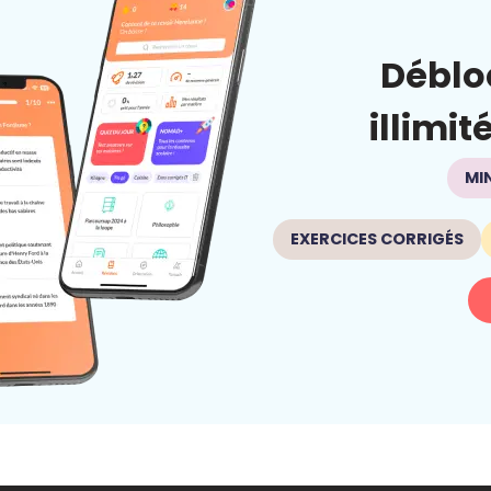
Déblo
illimit
MI
EXERCICES CORRIGÉS