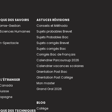
EQUE DES SAVOIRS
ASTUCES RÉVISIONS
nomie-Gestion
Conseils et Méthodo
e-Sciences Humaines
Sujets probables Brevet
Sujets Probables Bac
n-Spectacle
Sujets corrigés Brevet
Sujets corrigés Bac
Corrigés Bac de Français
Calendrier Parcoursup 2026
Calendrier vacances scolaires
Orientation Post Bac
Orientation Post Collège
 L’ÉTRANGER
Mon master
u Canada
Grand Oral 2026
Suisse
 Espagne
BLOG
Collège
EQUE DES TECHNIQUES