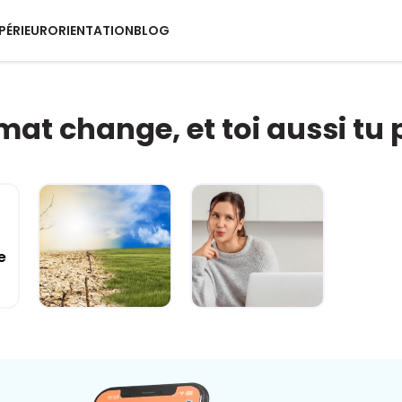
PÉRIEUR
ORIENTATION
BLOG
imat change, et toi aussi tu 
e
Climat
Esprit critique