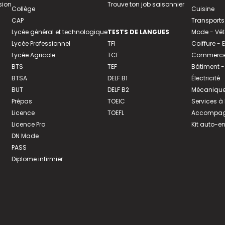
sion
Trouve ton job saisonnier
Collège
Cuisine
CAP
Transports
Lycée général et technologique
TESTS DE LANGUES
Mode - Vê
Lycée Professionnel
TFI
Coiffure -
Lycée Agricole
TCF
Commerce 
BTS
TEF
Bâtiment -
BTSA
DELF B1
Électricité
BUT
DELF B2
Mécanique
Prépas
TOEIC
Services à
Licence
TOEFL
Accompagn
Licence Pro
Kit auto-e
DN Made
PASS
Diplome infirmier