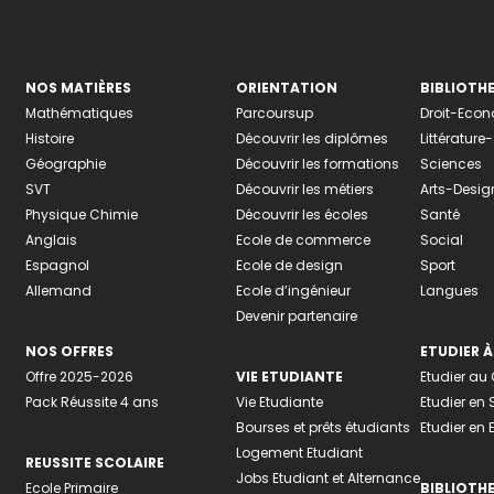
NOS MATIÈRES
ORIENTATION
BIBLIOTH
Mathématiques
Parcoursup
Droit-Eco
Histoire
Découvrir les diplômes
Littératur
Géographie
Découvrir les formations
Sciences
SVT
Découvrir les métiers
Arts-Desig
Physique Chimie
Découvrir les écoles
Santé
Anglais
Ecole de commerce
Social
Espagnol
Ecole de design
Sport
Allemand
Ecole d’ingénieur
Langues
Devenir partenaire
NOS OFFRES
ETUDIER À
Offre 2025-2026
VIE ETUDIANTE
Etudier a
Pack Réussite 4 ans
Vie Etudiante
Etudier en 
Bourses et prêts étudiants
Etudier en
Logement Etudiant
REUSSITE SCOLAIRE
Jobs Etudiant et Alternance
Ecole Primaire
BIBLIOTH