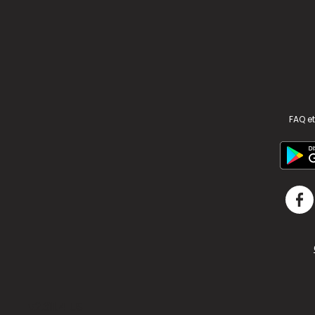
FAQ et
v2.311.4 US