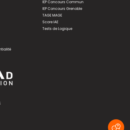
IEP Concours Commun
IEP Concours Grenoble
TAGE MAGE
Score IAE
Tests de Logique
tialité
s