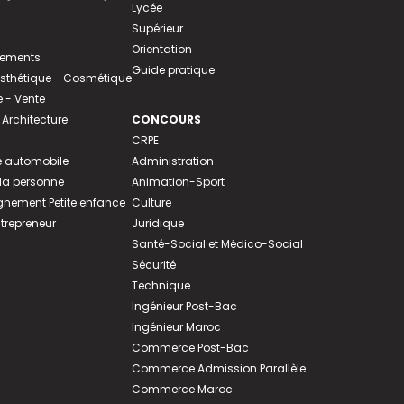
Lycée
Supérieur
Orientation
tements
Guide pratique
 Esthétique - Cosmétique
- Vente
 Architecture
CONCOURS
CRPE
 automobile
Administration
 la personne
Animation-Sport
ement Petite enfance
Culture
ntrepreneur
Juridique
Santé-Social et Médico-Social
Sécurité
Technique
Ingénieur Post-Bac
Ingénieur Maroc
Commerce Post-Bac
Commerce Admission Parallèle
Commerce Maroc