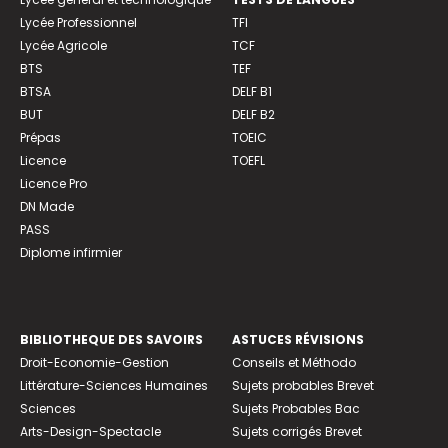
Lycée Professionnel
TFI
Lycée Agricole
TCF
BTS
TEF
BTSA
DELF B1
BUT
DELF B2
Prépas
TOEIC
Licence
TOEFL
Licence Pro
DN Made
PASS
Diplome infirmier
BIBLIOTHEQUE DES SAVOIRS
ASTUCES RÉVISIONS
Droit-Economie-Gestion
Conseils et Méthodo
Littérature-Sciences Humaines
Sujets probables Brevet
Sciences
Sujets Probables Bac
Arts-Design-Spectacle
Sujets corrigés Brevet