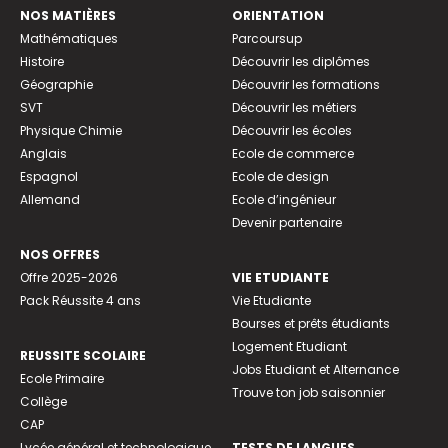
NOS MATIÈRES
ORIENTATION
Mathématiques
Parcoursup
Histoire
Découvrir les diplômes
Géographie
Découvrir les formations
SVT
Découvrir les métiers
Physique Chimie
Découvrir les écoles
Anglais
Ecole de commerce
Espagnol
Ecole de design
Allemand
Ecole d’ingénieur
Devenir partenaire
NOS OFFRES
Offre 2025-2026
VIE ETUDIANTE
Pack Réussite 4 ans
Vie Etudiante
Bourses et prêts étudiants
Logement Etudiant
REUSSITE SCOLAIRE
Jobs Etudiant et Alternance
Ecole Primaire
Trouve ton job saisonnier
Collège
CAP
Lycée général et technologique
TESTS DE LANGUES