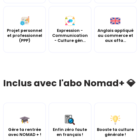
Projet personnel
Expression -
Anglais appliqué
et professionnel
Communication
au commerce et
(PPP)
- Culture gén...
aux affa...
Inclus avec l'abo Nomad+ 💎
Gère ta rentrée
Enfin zéro faute
Booste ta culture
avec NOMAD + !
en français !
générale !