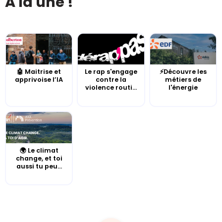
À la une !
🤖 Maitrise et
Le rap s'engage
⚡Découvre les
apprivoise l’IA
contre la
métiers de
violence routi...
l'énergie
🌍 Le climat
change, et toi
aussi tu peu...