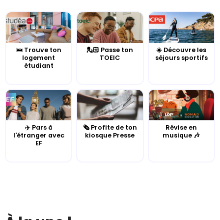
🛌 Trouve ton
💂🏻 Passe ton
☀️ Découvre les
logement
TOEIC
séjours sportifs
étudiant
✈️ Pars à
🗞️ Profite de ton
Révise en
l'étranger avec
kiosque Presse
musique 🎶
EF