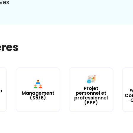
uves
ères
Projet
n
E
Management
personnel et
Co
(S5/6)
professionnel
- 
(PPP)