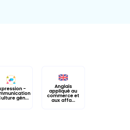
Anglais
xpression -
appliqué au
mmunication
commerce et
Culture gén...
aux affa...