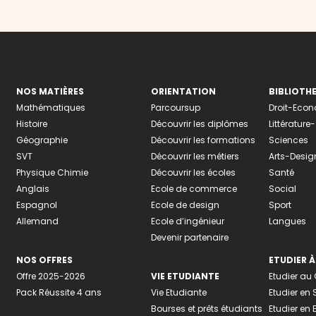
NOS MATIÈRES
ORIENTATION
BIBLIOTH
Mathématiques
Parcoursup
Droit-Eco
Histoire
Découvrir les diplômes
Littératur
Géographie
Découvrir les formations
Sciences
SVT
Découvrir les métiers
Arts-Desig
Physique Chimie
Découvrir les écoles
Santé
Anglais
Ecole de commerce
Social
Espagnol
Ecole de design
Sport
Allemand
Ecole d’ingénieur
Langues
Devenir partenaire
NOS OFFRES
ETUDIER À
Offre 2025-2026
VIE ETUDIANTE
Etudier a
Pack Réussite 4 ans
Vie Etudiante
Etudier en 
Bourses et prêts étudiants
Etudier en