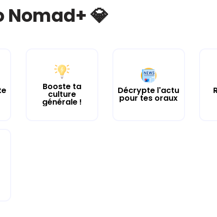
bo Nomad+ 💎
Booste ta
te
Décrypte l'actu
culture
pour tes oraux
générale !