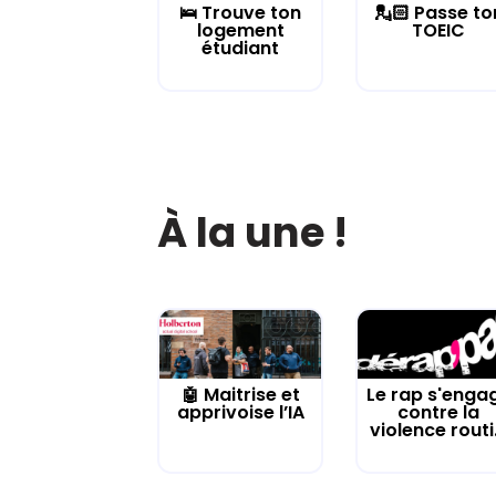
🛌 Trouve ton
💂🏻 Passe to
logement
TOEIC
étudiant
À la une !
🤖 Maitrise et
Le rap s'enga
apprivoise l’IA
contre la
violence routi.