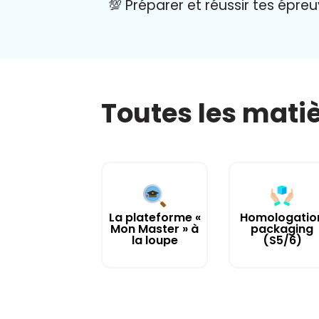
💯 Préparer et réussir tes épre
Toutes les mati
La plateforme «
Homologatio
Mon Master » à
packaging
la loupe
(S5/6)