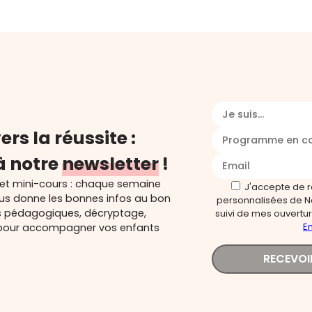
Je suis...
ers la réussite :
Programme en c
à notre
newsletter
!
 et mini-cours : chaque semaine
J'accepte de 
ous donne les bonnes infos au bon
personnalisées de N
s pédagogiques, décryptage,
suivi de mes ouverture
En
és pour accompagner vos enfants
RECEVOI