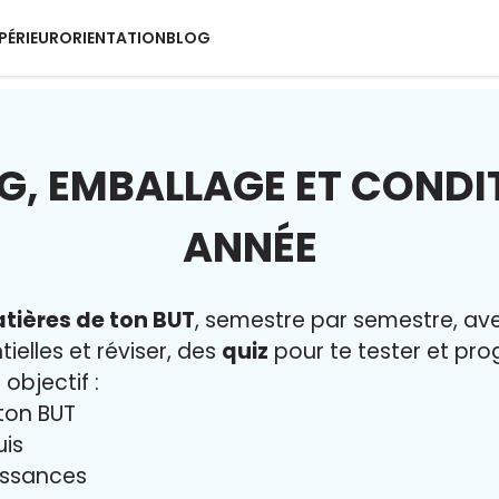
PÉRIEUR
ORIENTATION
BLOG
G, EMBALLAGE ET CONDI
ANNÉE
tières de ton BUT
, semestre par semestre, a
ielles et réviser, des
quiz
pour te tester et prog
 objectif :
ton BUT
uis
issances