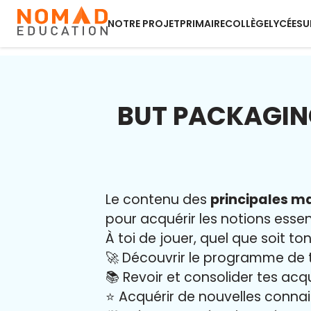
NOTRE PROJET
PRIMAIRE
COLLÈGE
LYCÉE
SU
BUT PACKAGIN
Le contenu des
principales ma
pour acquérir les notions essent
À toi de jouer, quel que soit ton
🚀 Découvrir le programme de 
📚 Revoir et consolider tes acq
⭐️ Acquérir de nouvelles conna