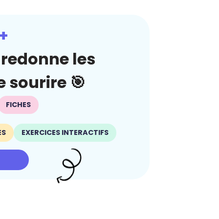
+
redonne les
 sourire 🎯
FICHES
ES
EXERCICES INTERACTIFS