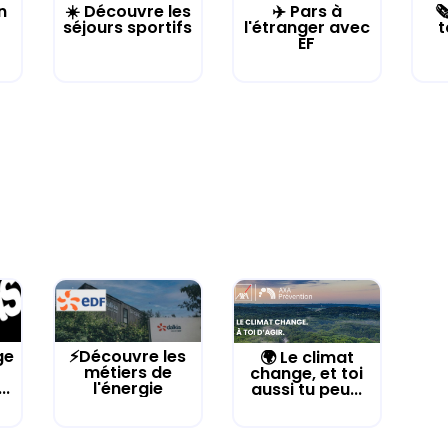
n
☀️ Découvre les
✈️ Pars à

séjours sportifs
l'étranger avec
t
EF
ge
⚡Découvre les
🌍 Le climat
métiers de
change, et toi
..
l'énergie
aussi tu peu...