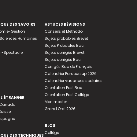
EQUE DES SAVOIRS
ASTUCES RÉVISIONS
nomie-Gestion
Conseils et Méthodo
e-Sciences Humaines
Sujets probables Brevet
Sujets Probables Bac
n-Spectacle
Sujets corrigés Brevet
Sujets corrigés Bac
Corrigés Bac de Français
Calendrier Parcoursup 2026
Calendrier vacances scolaires
Orientation Post Bac
Orientation Post Collège
 L’ÉTRANGER
Mon master
u Canada
Grand Oral 2026
Suisse
 Espagne
BLOG
Collège
EQUE DES TECHNIQUES