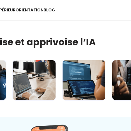
PÉRIEUR
ORIENTATION
BLOG
ise et apprivoise l’IA
IA : comment
L’IA décryptée :
L’
rester maître
le kit de survie
quotid
du jeu ? 🐍
pour c...
super