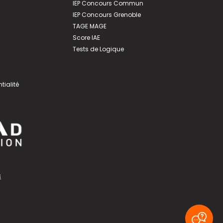
IEP Concours Commun
IEP Concours Grenoble
TAGE MAGE
Score IAE
Tests de Logique
tialité
s