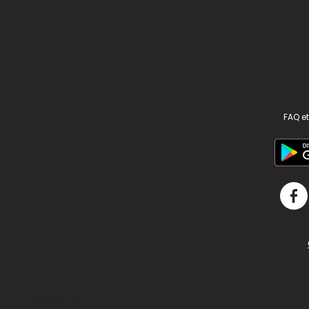
FAQ et
v2.311.4 US