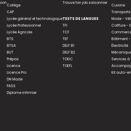
sion
Trouve ton job saisonnier
Collège
Cuisine
CAP
Transports
Lycée général et technologique
TESTS DE LANGUES
Mode - Vê
Lycée Professionnel
TFI
Coiffure -
Lycée Agricole
TCF
Commerce 
BTS
TEF
Bâtiment -
BTSA
DELF B1
Électricité
BUT
DELF B2
Mécanique
Prépas
TOEIC
Services à
Licence
TOEFL
Accompagn
Licence Pro
Kit auto-e
DN Made
PASS
Diplome infirmier