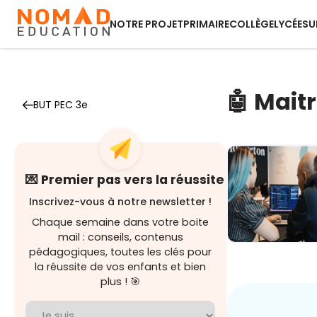
NOTRE PROJET
PRIMAIRE
COLLÈGE
LYCÉE
SU
🤖 Maitr
BUT PEC 3e
💌 Premier pas vers la réussite
Inscrivez-vous à notre newsletter !
Chaque semaine dans votre boite
mail : conseils, contenus
pédagogiques, toutes les clés pour
Demain au
boulot : Les
la réussite de vos enfants et bien
métiers
plus ! 🎯
boostés p...