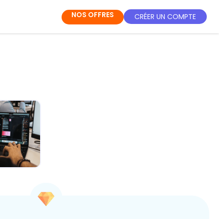
NOS OFFRES
CRÉER UN COMPTE
IA au
ien : Ton
-pouvoir
ét...