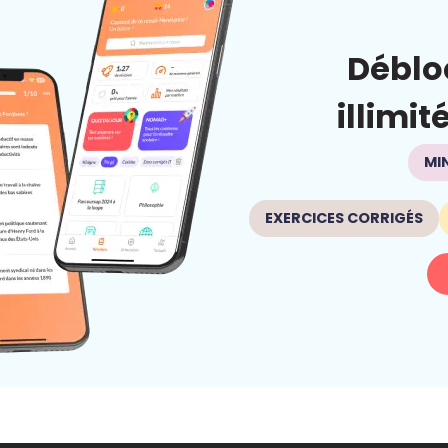
Déblo
illimit
MI
EXERCICES CORRIGÉS