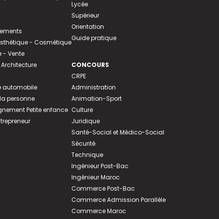
Lycée
Supérieur
Orientation
tements
Guide pratique
 Esthétique - Cosmétique
- Vente
 Architecture
CONCOURS
CRPE
 automobile
Administration
 la personne
Animation-Sport
ement Petite enfance
Culture
ntrepreneur
Juridique
Santé-Social et Médico-Social
Sécurité
Technique
Ingénieur Post-Bac
Ingénieur Maroc
Commerce Post-Bac
Commerce Admission Parallèle
Commerce Maroc