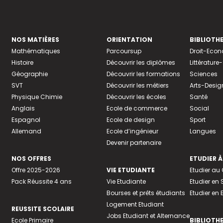
NOS MATIÈRES
ORIENTATION
BIBLIOTH
Mathématiques
Parcoursup
Droit-Eco
Histoire
Découvrir les diplômes
Littératur
Géographie
Découvrir les formations
Sciences
SVT
Découvrir les métiers
Arts-Desig
Physique Chimie
Découvrir les écoles
Santé
Anglais
Ecole de commerce
Social
Espagnol
Ecole de design
Sport
Allemand
Ecole d’ingénieur
Langues
Devenir partenaire
NOS OFFRES
ETUDIER À
Offre 2025-2026
VIE ETUDIANTE
Etudier a
Pack Réussite 4 ans
Vie Etudiante
Etudier en 
Bourses et prêts étudiants
Etudier en
Logement Etudiant
REUSSITE SCOLAIRE
Jobs Etudiant et Alternance
Ecole Primaire
BIBLIOTH