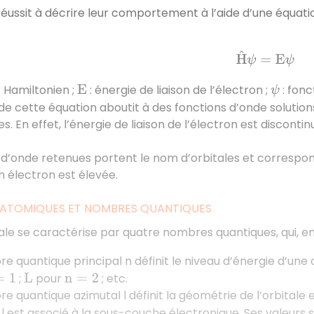
éussit à décrire leur comportement à l’aide d’une équatio
H
^
ψ
=
E
ψ
 Hamiltonien ;
: énergie de liaison de l’électron ;
: fonc
E
ψ
 de cette équation aboutit à des fonctions d’onde solution
s. En effet, l’énergie de liaison de l’électron est discont
 d’onde retenues portent le nom d’orbitales et correspon
 électron est élevée.
 ATOMIQUES ET NOMBRES QUANTIQUES
le se caractérise par quatre nombres quantiques, qui, ens
e quantique principal n définit le niveau d’énergie d’une 
;
pour
; etc.
1
L
n
=
2
e quantique azimutal l définit la géométrie de l’orbitale
 est associé à la sous-couche électronique. Ses valeurs so