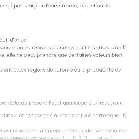
n qui porte aujourd’hui son nom, l'équation de
tion d’onde.
s, dont on ne retient que celles dont les valeurs de
E
inue, elle ne peut prendre que certaines valeurs bien
dent à des régions de l'atome où la probabilité de
emble, définissent l’état quantique d’un électron :
orbitale et est associé à une couche électronique :
K
 et est associé au moment cinétique de l’électron. Ce
nt entières et positives :
l
=
0
,
1
,
2
,
…
n
−
1