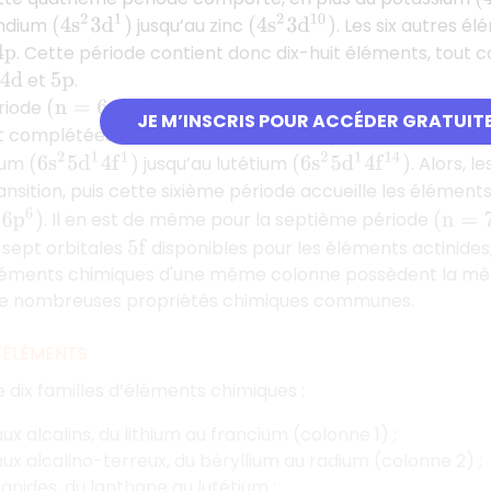
andium
jusqu’au zinc
. Les six autres 
(
4
s
2
3
d
1
)
(
4
s
2
3
d
10
)
. Cette période contient donc dix-huit éléments, tout
4
p
et
.
4
d
5
p
ériode
est associée aux orbitales
e
(
n
=
6
:
P
)
6
s
,
5
d
,
4
f
JE M’INSCRIS POUR ACCÉDER GRATUIT
 complétées de leurs électrons, les sept orbitales
devi
4
f
(
6
s
2
5
d
1
4
f
14
)
rium
jusqu’au lutétium
. Alors, l
(
6
s
2
5
d
1
4
f
1
)
nsition, puis cette sixième période accueille les élément
6
p
6
)
. Il en est de même pour la septième période
(
n
=
7
:
 sept orbitales
disponibles pour les éléments actinides,
5
f
éléments chimiques d'une même colonne possèdent la même
e nombreuses propriétés chimiques communes.
D’ÉLÉMENTS
ix familles d’éléments chimiques :
ux alcalins, du lithium au francium (colonne 1) ;
ux alcalino-terreux, du béryllium au radium (colonne 2) ;
hanides, du lanthane au lutétium ;