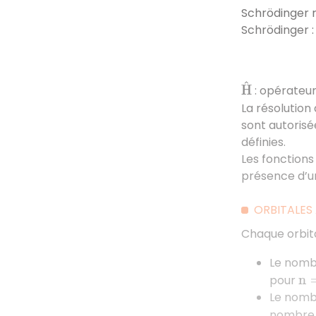
Schrödinger r
Schrödinger :
H
^
: opérateur
La résolution
sont autorisée
définies.
Les fonctions
présence d’un
ORBITALES
Chaque orbita
Le nombr
pour
n
=
Le nombr
nombre l