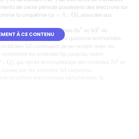
éléments de cette période possèdent des électrons sur
 comme la cinquième
, associée aux
(
n
=
5
:
O
)
t
. Dès lors que les orbitales
et
du
6
s
2
5
d
1
6
p
EMENT À CE CONTENU
ennent disponibles pour les quatorze lanthanides,
es orbitales
continuent de se remplir avec les
5
d
s contenant les orbitales
, jusqu'au radon
6
p
, qui, après le remplissage des orbitales
et
7
s
2
Q
)
 suivies par les orbitales
restantes.
5
d
 structure électronique périphérique, ils