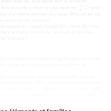
il existe aussi de l’hydrogène dont le noyau en
e dont le noyau comporte sept neutrons
ainsi
(
6
13
C
)
ariantes d’un même élément atomique, différant les uns
es variantes des isotopes.
les masses de chaque isotope d’un même élément,
tient la masse molaire de l’élément en question,
e l'élément).
des forces qui ont tendance à les éloigner les uns des
te, au sein du noyau, une liaison nucléaire qui
on, en fonction du nombre de nucléons : c’est la
nucléons (nickel
), ce qui signifie que la stabilité
−
62
lentement jusqu'à
nucléons (uranium
)
A
=
238
−
238
abilité et même, deviennent radioactifs au-delà de