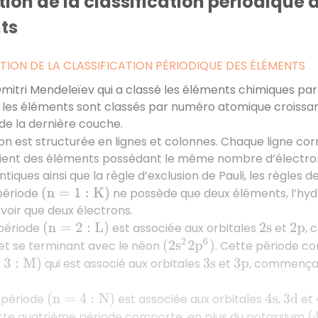
ion de la classification périodique 
ts
ION DE LA CLASSIFICATION PÉRIODIQUE DES ÉLÉMENTS
Dmitri Mendeleïev qui a classé les éléments chimiques pa
n, les éléments sont classés par numéro atomique croissan
de la dernière couche.
tion est structurée en lignes et colonnes. Chaque ligne c
ient des éléments possédant le même nombre d’électrons
iques ainsi que la règle d’exclusion de Pauli, les règles d
période
ne possède que deux éléments, l’hy
(
n
=
1
:
K
)
oir que deux électrons.
période
est associée aux orbitales
et
, 
(
n
=
2
:
L
)
2
s
2
p
et se terminant avec le néon
. Cette période co
(
2
s
2
2
p
6
)
qui est associé aux orbitales
et
, commença
M
)
3
s
3
p
 période
est associée aux orbitales
,
et
(
n
=
4
:
N
)
4
s
3
d
ette quatrième période comporte, en plus du potassium
(