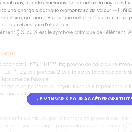
s neutrons, appelés nucléons. Le diamètre du noyau est v
−
1
,
602
⋅
10
rte une charge électrique élémentaire de valeur
émentaire, de même valeur que celle de l'électron, mais po
nt de protons que d’électrons.
Z
A
X
élément
, où
est le symbole chimique de l’élément,
X
A
OMIQUE
1
,
672
⋅
10
−
27
k
g
proton est
, proche de celle du neutron 
0
−
31
k
g
soit presque
fois plus faible que celle
2
000
e la masse de l’atome.
le nombre de neutrons du noyau. Puisque A représente le 
e la masse atomique étant portée par les protons et nuc
JE M’INSCRIS POUR ACCÉDER GRATUIT
s éléments atomiques par le nombre de protons que leur 
s son noyau, un unique proton, alors que le carbone
(
6
12