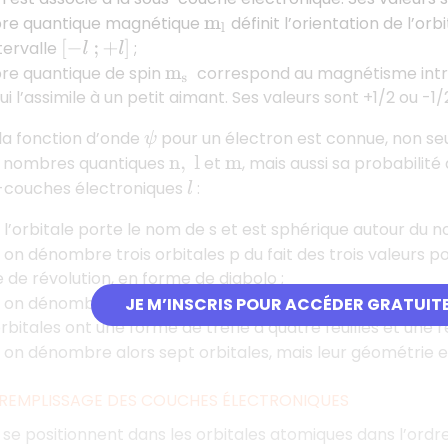
re quantique magnétique
définit l’orientation de l’orb
m
l
ntervalle
;
[
−
l
;
+
l
]
re quantique de spin
correspond au magnétisme intrins
m
s
 l’assimile à un petit aimant. Ses valeurs sont +1/2 ou -1/
 la fonction d’onde
pour un électron est connue, non seu
ψ
s nombres quantiques
et
, mais aussi sa probabili
n
,
l
m
s-couches électroniques
:
l
: l’orbitale porte le nom de s et est sphérique autour du n
: on dénombre trois orbitales p du fait des trois valeurs p
 de révolution, en forme de diabolo ;
: on dénombre cinq orbitales
du fait des cinq valeurs p
JE M’INSCRIS POUR ACCÉDER GRATUIT
d
rbitales ont une forme de trèfle à quatre feuilles et une 
: on dénombre alors sept orbitales, mais leur géométrie
 REMPLISSAGE DES COUCHES ÉLECTRONIQUES
 se positionnent dans les orbitales atomiques dans l’ordre