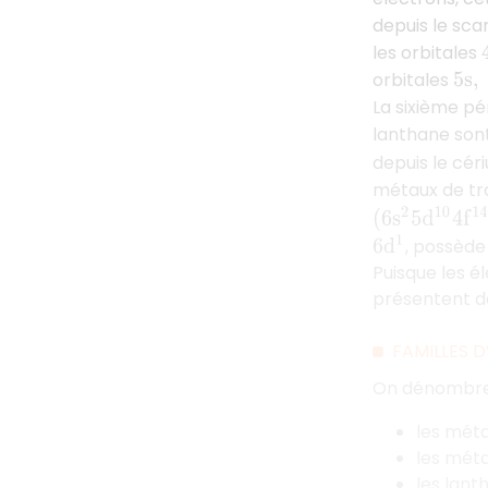
depuis le sc
les orbitales
orbitales
5
s
,
La sixième p
lanthane sont
depuis le cé
métaux de tra
(
6
s
2
5
d
10
4
f
14
, possède
6
d
1
Puisque les 
présentent d
FAMILLES 
On dénombre d
les méta
les méta
les lant