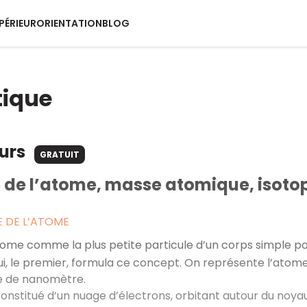
PÉRIEUR
ORIENTATION
BLOG
tique
ours
GRATUIT
 de l’atome, masse atomique, isotop
 DE L’ATOME
atome comme la plus petite particule d’un corps simple po
ui, le premier, formula ce concept. On représente l’ato
me de nanomètre.
onstitué d’un nuage d’électrons, orbitant autour du noyau