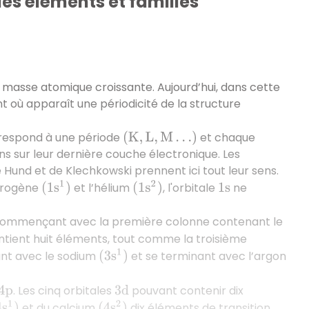
des éléments et familles
r masse atomique croissante. Aujourd’hui, dans cette
t où apparaît une périodicité de la structure
orrespond à une période
et chaque
(
K
,
L
,
M
…
)
 sur leur dernière couche électronique. Les
e Hund et de Klechkowski prennent ici tout leur sens.
drogène
et l’hélium
, l'orbitale
ne
(
1
s
1
)
(
1
s
2
)
1
s
commençant avec la première colonne contenant le
ntient huit éléments, tout comme la troisième
nt avec le sodium
et se terminant avec l’argon
(
3
s
1
)
. Les cinq orbitales
pouvant contenir dix
4
p
3
d
et du calcium
dix éléments de transition,
4
s
1
)
(
4
s
2
)