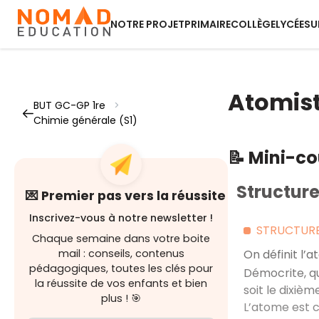
NOTRE PROJET
PRIMAIRE
COLLÈGE
LYCÉE
SU
Atomis
BUT GC-GP 1re
>
Chimie générale (S1)
📝 Mini-c
Structure
💌 Premier pas vers la réussite
Inscrivez-vous à notre newsletter !
STRUCTURE
Chaque semaine dans votre boite
mail : conseils, contenus
On définit l’
pédagogiques, toutes les clés pour
Démocrite, q
la réussite de vos enfants et bien
soit le dixiè
plus ! 🎯
L’atome est c