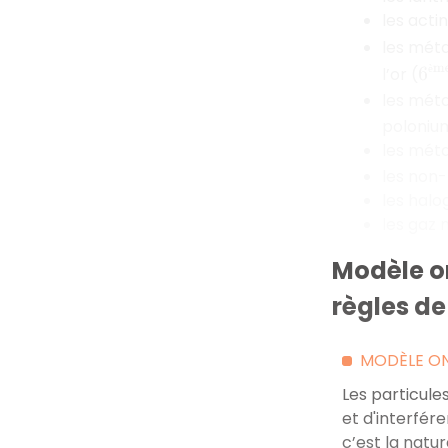
les acti
les méta
è
6
è
l’or (
les méta
poloniu
les métal
les non-
les halog
les gaz 
Modèle o
règles d
MODÈLE ON
Les particul
et d'interfér
c’est la natu