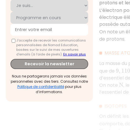
protons et le
L’électron po
électrique él
possède auta
On note un 
de protons.
J'accepte de recevoir les communications
personnalisées de Nomad Education,
basées sur le suivi de mes ouvertures
MASSE AT
d'emails (à l’aide de pixels).
En savoir plus
La masse du 
Recevoir la newsletter
9
,
110
⋅
1
que de
Nous ne partagerons jamais vos données
d’essentiel d
personnelles avec des tiers. Consultez notre
On note
, 
N
Politique de confidentialité
pour plus
l’essentiel d
d’informations.
ISOTOPES
On définit le
comporte, dan