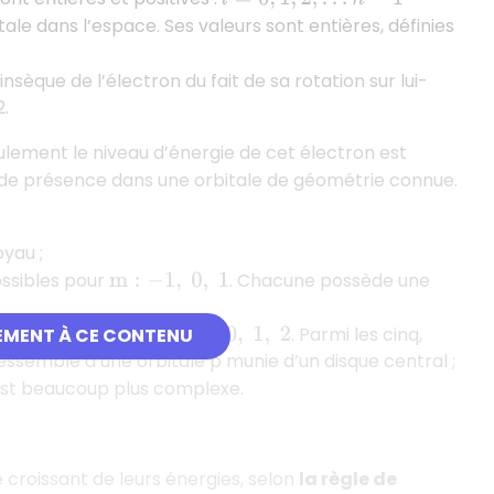
itale dans l’espace. Ses valeurs sont entières, définies
èque de l’électron du fait de sa rotation sur lui-
2.
lement le niveau d’énergie de cet électron est
té de présence dans une orbitale de géométrie connue.
oyau ;
ossibles pour
. Chacune possède une
m
:
−
1
,
0
,
1
ossibles pour
. Parmi les cinq,
EMENT À CE CONTENU
m
:
−
2
,
−
1
,
0
,
1
,
2
ressemble à une orbitale p munie d’un disque central ;
 est beaucoup plus complexe.
 croissant de leurs énergies, selon
la règle de