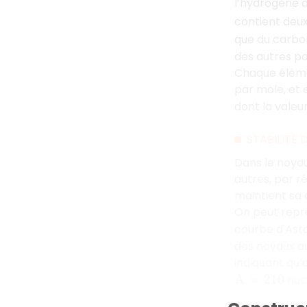
l’hydrogène d
contient deux
que du carbo
des autres pa
Chaque éléme
par mole, et 
dont la valeu
STABILITÉ
Dans le noyau
autres, par ré
maintient sa 
On peut repré
courbe d'Asto
des noyaux au
indiquant qu’
nuc
A
=
210