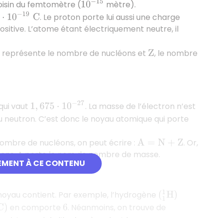
10
−
15
oisin du femtomètre (
mètre).
−
19
C
. Le proton porte lui aussi une charge
sitive. L’atome étant électriquement neutre, il
représente le nombre de nucléons et
, le nombre
Z
1
,
675
⋅
10
−
27
qui vaut
. La masse de l’électron n’est
 du neutron. C’est donc le noyau atomique qui porte
nombre de nucléons, on peut écrire :
. Or,
A
=
N
+
Z
léons, A porte le nom de nombre de masse.
EMENT À CE CONTENU
noyau contient. Par exemple, l’hydrogène
(
1
1
H
)
en comporte
. Néanmoins, on trouve de
C
)
6