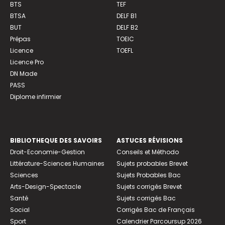
BTS
TEF
BTSA
DELF B1
BUT
DELF B2
Prépas
TOEIC
Licence
TOEFL
Licence Pro
DN Made
PASS
Diplome infirmier
BIBLIOTHEQUE DES SAVOIRS
ASTUCES RÉVISIONS
Droit-Economie-Gestion
Conseils et Méthodo
Littérature-Sciences Humaines
Sujets probables Brevet
Sciences
Sujets Probables Bac
Arts-Design-Spectacle
Sujets corrigés Brevet
Santé
Sujets corrigés Bac
Social
Corrigés Bac de Français
Sport
Calendrier Parcoursup 2026