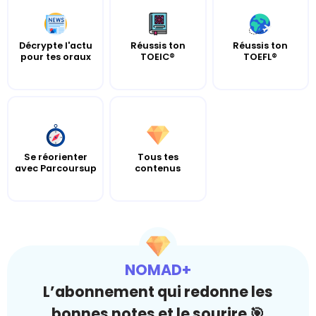
Décrypte l'actu
Réussis ton
Réussis ton
pour tes oraux
TOEIC®
TOEFL®
Se réorienter
Tous tes
avec Parcoursup
contenus
NOMAD+
L’abonnement qui redonne les
bonnes notes et le sourire 🎯