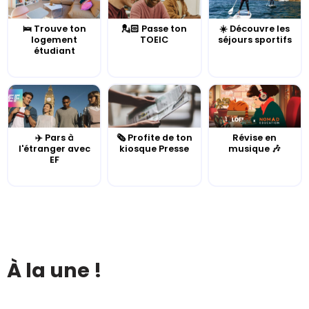
🛌 Trouve ton
💂🏻 Passe ton
☀️ Découvre les
logement
TOEIC
séjours sportifs
étudiant
✈️ Pars à
🗞️ Profite de ton
Révise en
l'étranger avec
kiosque Presse
musique 🎶
EF
À la une !