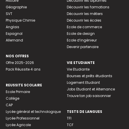
Histoire
Découvrir les diplômes
Géographie
Découvrir les formations
SVT
Découvrir les métiers
Physique Chimie
Découvrir les écoles
Anglais
Ecole de commerce
Espagnol
Ecole de design
Allemand
Ecole d’ingénieur
Devenir partenaire
NOS OFFRES
Offre 2025-2026
VIE ETUDIANTE
Pack Réussite 4 ans
Vie Etudiante
Bourses et prêts étudiants
Logement Etudiant
REUSSITE SCOLAIRE
Jobs Etudiant et Alternance
Ecole Primaire
Trouve ton job saisonnier
Collège
CAP
Lycée général et technologique
TESTS DE LANGUES
Lycée Professionnel
TFI
Lycée Agricole
TCF