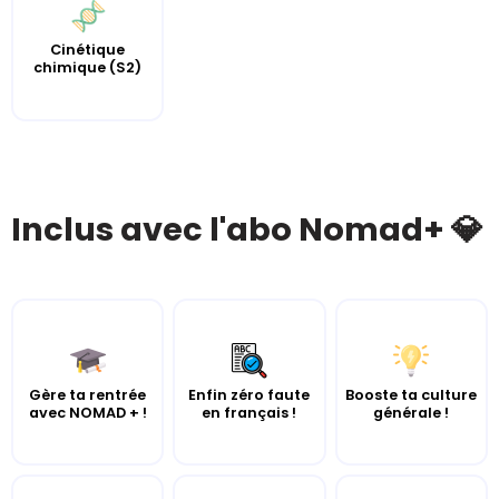
Cinétique
chimique (S2)
Inclus avec l'abo Nomad+ 💎
Gère ta rentrée
Enfin zéro faute
Booste ta culture
avec NOMAD + !
en français !
générale !