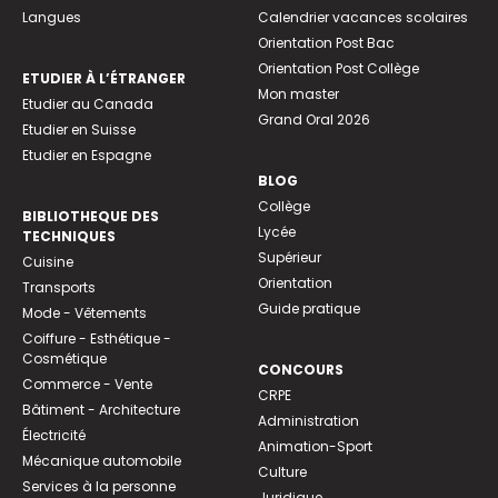
Langues
Calendrier vacances scolaires
Orientation Post Bac
Orientation Post Collège
ETUDIER À L’ÉTRANGER
Mon master
Etudier au Canada
Grand Oral 2026
Etudier en Suisse
Etudier en Espagne
BLOG
Collège
BIBLIOTHEQUE DES
Lycée
TECHNIQUES
Supérieur
Cuisine
Orientation
Transports
Guide pratique
Mode - Vêtements
Coiffure - Esthétique -
Cosmétique
CONCOURS
Commerce - Vente
CRPE
Bâtiment - Architecture
Administration
Électricité
Animation-Sport
Mécanique automobile
Culture
Services à la personne
Juridique