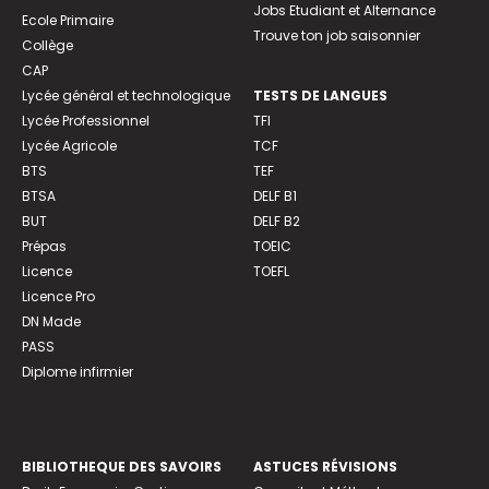
Jobs Etudiant et Alternance
Ecole Primaire
Trouve ton job saisonnier
Collège
CAP
Lycée général et technologique
TESTS DE LANGUES
Lycée Professionnel
TFI
Lycée Agricole
TCF
BTS
TEF
BTSA
DELF B1
BUT
DELF B2
Prépas
TOEIC
Licence
TOEFL
Licence Pro
DN Made
PASS
Diplome infirmier
BIBLIOTHEQUE DES SAVOIRS
ASTUCES RÉVISIONS