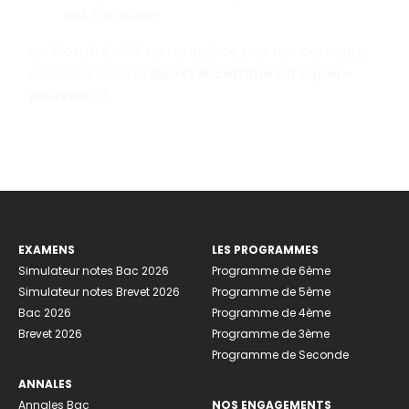
est ton alliée.
👉 Moralité : l’IA ne remplace pas ton cerveau,
mais elle peut le
booster comme un super-
pouvoir
💥.
EXAMENS
LES PROGRAMMES
Simulateur notes Bac 2026
Programme de 6ème
Simulateur notes Brevet 2026
Programme de 5ème
Bac 2026
Programme de 4ème
Brevet 2026
Programme de 3ème
Programme de Seconde
ANNALES
Annales Bac
NOS ENGAGEMENTS