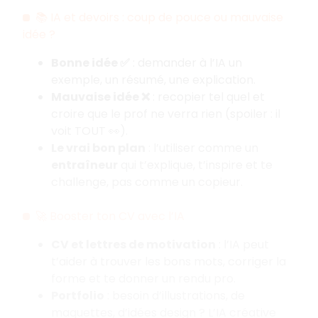
📚 IA et devoirs : coup de pouce ou mauvaise
idée ?
Bonne idée ✅
: demander à l’IA un
exemple, un résumé, une explication.
Mauvaise idée ❌
: recopier tel quel et
croire que le prof ne verra rien (spoiler : il
voit TOUT 👀).
Le vrai bon plan
: l’utiliser comme un
entraîneur
qui t’explique, t’inspire et te
challenge, pas comme un copieur.
🚀 Booster ton CV avec l’IA
CV et lettres de motivation
: l’IA peut
t’aider à trouver les bons mots, corriger la
forme et te donner un rendu pro.
Portfolio
: besoin d’illustrations, de
maquettes, d’idées design ? L’IA créative