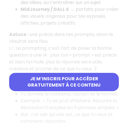
des idées, ou t’entraîner sur un sujet.
MidJourney / DALL·E
→ parfaits pour créer
des visuels originaux pour tes exposés,
affiches, projets créatifs.
Astuce :
sois précis dans tes prompts, sinon le
résultat sera flou.
👉 Le prompting, c’est l’art de poser la bonne
question à une IA : plus ton «
prompt
» est précis
et bien formulé, plus la réponse sera utile,
créative et proche de ce que tu veux. 3
exemples :
JE M’INSCRIS POUR ACCÉDER
🥪 Prompt Sandwich
GRATUITEMENT À CE CONTENU
Tu donnes le contexte, l’action et le format.
Exemple : «
Tu es prof d’histoire. Raconte la
Révolution française en 5 phrases simples.
»
But : L’IA sait qui elle est, ce que tu veux et
comment répondre.