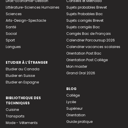
Droit-Economie-Gestion
Conseils et Méthodo
Littérature-Sciences Humaines
Sujets probables Brevet
Sciences
Sujets Probables Bac
Arts-Design-Spectacle
Sujets corrigés Brevet
Santé
Sujets corrigés Bac
Social
Corrigés Bac de Français
Sport
Calendrier Parcoursup 2026
Langues
Calendrier vacances scolaires
Orientation Post Bac
Orientation Post Collège
ETUDIER À L’ÉTRANGER
Mon master
Etudier au Canada
Grand Oral 2026
Etudier en Suisse
Etudier en Espagne
BLOG
Collège
BIBLIOTHEQUE DES
Lycée
TECHNIQUES
Supérieur
Cuisine
Orientation
Transports
Guide pratique
Mode - Vêtements