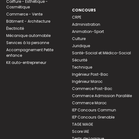
Coiffure - Esthétique -
Cosmétique
CONCOURS
Commerce - Vente
CRPE
Bâtiment - Architecture
Administration
Électricité
Animation-Sport
Mécanique automobile
Culture
Services à la personne
Juridique
Accompagnement Petite
Santé-Social et Médico-Social
enfance
Sécurité
Kit auto-entrepreneur
Technique
Ingénieur Post-Bac
Ingénieur Maroc
Commerce Post-Bac
Commerce Admission Parallèle
Commerce Maroc
IEP Concours Commun
IEP Concours Grenoble
TAGE MAGE
Score IAE
Tests de Logique