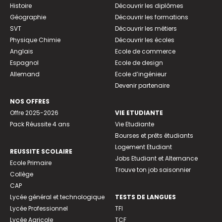
Histoire
Découvrir les diplômes
Géographie
Découvrir les formations
SVT
Découvrir les métiers
Physique Chimie
Découvrir les écoles
Anglais
Ecole de commerce
Espagnol
Ecole de design
Allemand
Ecole d’ingénieur
Devenir partenaire
NOS OFFRES
Offre 2025-2026
VIE ETUDIANTE
Pack Réussite 4 ans
Vie Etudiante
Bourses et prêts étudiants
Logement Etudiant
REUSSITE SCOLAIRE
Jobs Etudiant et Alternance
Ecole Primaire
Trouve ton job saisonnier
Collège
CAP
Lycée général et technologique
TESTS DE LANGUES
Lycée Professionnel
TFI
Lycée Agricole
TCF