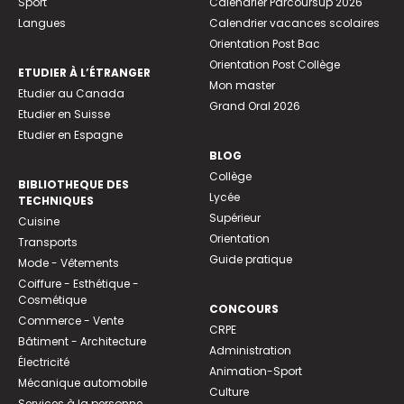
Sport
Calendrier Parcoursup 2026
Langues
Calendrier vacances scolaires
Orientation Post Bac
Orientation Post Collège
ETUDIER À L’ÉTRANGER
Mon master
Etudier au Canada
Grand Oral 2026
Etudier en Suisse
Etudier en Espagne
BLOG
Collège
BIBLIOTHEQUE DES
Lycée
TECHNIQUES
Supérieur
Cuisine
Orientation
Transports
Guide pratique
Mode - Vêtements
Coiffure - Esthétique -
Cosmétique
CONCOURS
Commerce - Vente
CRPE
Bâtiment - Architecture
Administration
Électricité
Animation-Sport
Mécanique automobile
Culture
Services à la personne