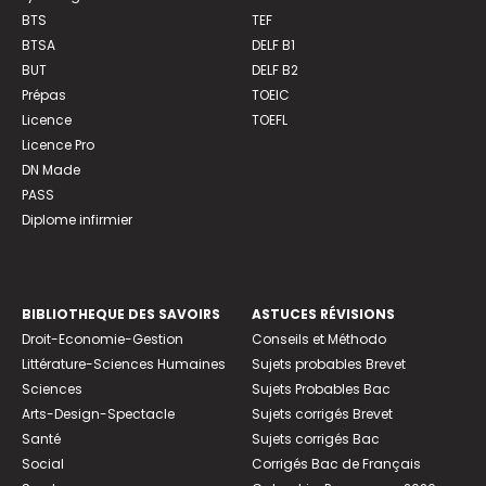
BTS
TEF
BTSA
DELF B1
BUT
DELF B2
Prépas
TOEIC
Licence
TOEFL
Licence Pro
DN Made
PASS
Diplome infirmier
BIBLIOTHEQUE DES SAVOIRS
ASTUCES RÉVISIONS
Droit-Economie-Gestion
Conseils et Méthodo
Littérature-Sciences Humaines
Sujets probables Brevet
Sciences
Sujets Probables Bac
Arts-Design-Spectacle
Sujets corrigés Brevet
Santé
Sujets corrigés Bac
Social
Corrigés Bac de Français