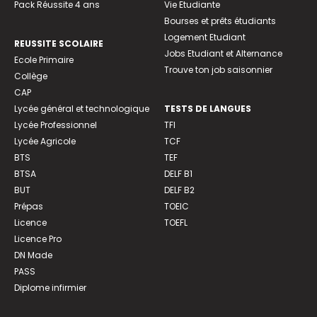
Pack Réussite 4 ans
Vie Etudiante
Bourses et prêts étudiants
Logement Etudiant
REUSSITE SCOLAIRE
Jobs Etudiant et Alternance
Ecole Primaire
Trouve ton job saisonnier
Collège
CAP
Lycée général et technologique
TESTS DE LANGUES
Lycée Professionnel
TFI
Lycée Agricole
TCF
BTS
TEF
BTSA
DELF B1
BUT
DELF B2
Prépas
TOEIC
Licence
TOEFL
Licence Pro
DN Made
PASS
Diplome infirmier