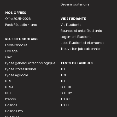
Devenir partenaire
NOS OFFRES
Offre 2025-2026
VIE ETUDIANTE
Pack Réussite 4 ans
Vie Etudiante
Bourses et prêts étudiants
Logement Etudiant
REUSSITE SCOLAIRE
Jobs Etudiant et Alternance
Ecole Primaire
Trouve ton job saisonnier
Collège
CAP
Lycée général et technologique
TESTS DE LANGUES
Lycée Professionnel
TFI
Lycée Agricole
TCF
BTS
TEF
BTSA
DELF B1
BUT
DELF B2
Prépas
TOEIC
Licence
TOEFL
Licence Pro