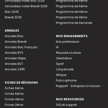
Simulateur notes Bac 2026
Programme de 6ème
Simulateur notes Brevet 2026
Programme de 5ème
Bac 2026
Programme de 4ème
Brevet 2026
Programme de 3ème
Programme de Seconde
ANNALES
Annales Bac
NOS ENGAGEMENTS
Annales Brevet
Nos professeurs
Annales Bac Français
IA
Annales BTS
Réussite scolaire
Annales Prépa
Orientation
Annales BUT
Sport
Annales CRPE
Citoyenneté
Afrique
Francophonie
FICHES DE RÉVISIONS
Rapport - Entreprise à mission
Fiches 6ème
Fiches 5ème
Fiches 4ème
NOS RESSOURCES
Fiches 3ème
FAQ et support