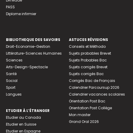
DN Made
PASS
Diplome infirmier
BIBLIOTHEQUE DES SAVOIRS
ASTUCES RÉVISIONS
Droit-Economie-Gestion
Conseils et Méthodo
Littérature-Sciences Humaines
Sujets probables Brevet
Sciences
Sujets Probables Bac
Arts-Design-Spectacle
Sujets corrigés Brevet
Santé
Sujets corrigés Bac
Social
Corrigés Bac de Français
Sport
Calendrier Parcoursup 2026
Langues
Calendrier vacances scolaires
Orientation Post Bac
Orientation Post Collège
ETUDIER À L’ÉTRANGER
Mon master
Etudier au Canada
Grand Oral 2026
Etudier en Suisse
Etudier en Espagne