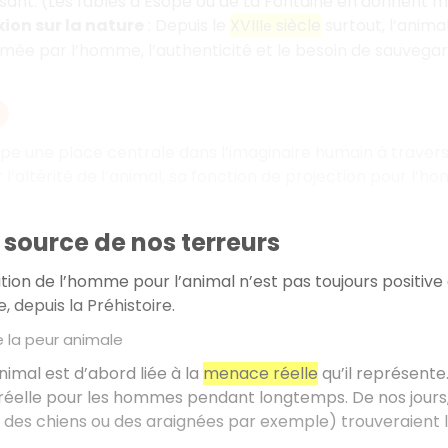
isant. (Les fables d’Ésope ou de La Fontaine en donnent 
xion sur la nature
: Depuis le
XVIII
siècle
surtout, l’anima
e
mée par l’homme, l’authenticité et le besoin de sauveg
e une place centrale dans l’imaginaire humain à travers l’a
r l’altérité de l’animal, sa fonction de projection pour l’
 source de nos terreurs
tion de l’homme pour l’animal n’est pas toujours positive e
, depuis la Préhistoire.
e la peur animale
nimal est d’abord liée à la
menace réelle
qu’il représente
éelle pour les hommes pendant longtemps. De nos jours,
 des chiens ou des araignées par exemple) trouveraient 