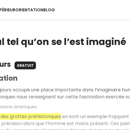
PÉRIEUR
ORIENTATION
BLOG
l tel qu’on se l’est imaginé
ours
GRATUIT
ation
ujours occupé une place importante dans l’imaginaire hu
poques nous renseignent sur cette fascination exercée su
tions artistiques
 des grottes préhistoriques
en sont un exemple frappant :
 précision alors que l’homme est moins présent. Ces pei