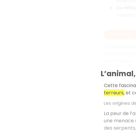
extérior
La réfle
transfor
EN RÉSUMÉ
L'animal occup
s’explique pa
authentique.
L’animal,
Cette fascina
terreurs,
et ce
Les origines d
La peur de l’a
une menace r
des serpents,