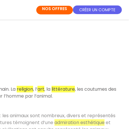
NOS OFFRES
CRÉER UN COMPTE
main. La
religion
, l’
art
, la
littérature
, les coutumes des
r l’homme par l’animal.
 les animaux sont nombreux, divers et représentés
ntures témoignent d’une
admiration esthétique
et