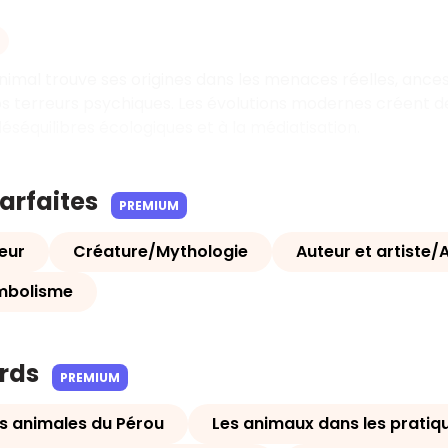
nimal trouve ses origines dans les menaces réelles, ancestr
os terreurs psychiques. Les évolutions modernes créent d
déséquilibres écologiques et à la médiatisation.
parfaites
PREMIUM
eur
Créature/Mythologie
Auteur et artiste/
mbolisme
ards
PREMIUM
és animales du Pérou
Les animaux dans les pratiqu