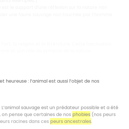
maints exemples.)
l est le support d’une réflexion sur la nature non
arder une faune sauvage non touchée par l’homme
rt, la religion et la littérature. Cette fascination
homme et son rôle de symbole de la nature
t heureuse : l’animal est aussi l’objet de nos
. L’animal sauvage est un prédateur possible et a été
 on pense que certaines de nos
phobies
(nos peurs
leurs racines dans ces
peurs ancestrales
.