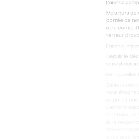
L’animal comm
Mais hors de 
portée de no
être combattu
terreur provo
L’animal, miroi
Depuis le sièc
servait aussi
Les nouvelles 
Enfin, les de
nous éloigne 
apparaît un
Certains aus
territoire, u
être responsa
viennent men
angoisses fa