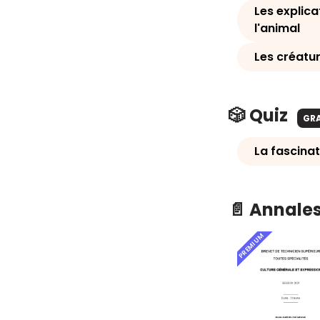
Les explica
l'animal
Les créatu
🎲 Quiz
GR
La fascinat
📄 Annale
PREMIUM