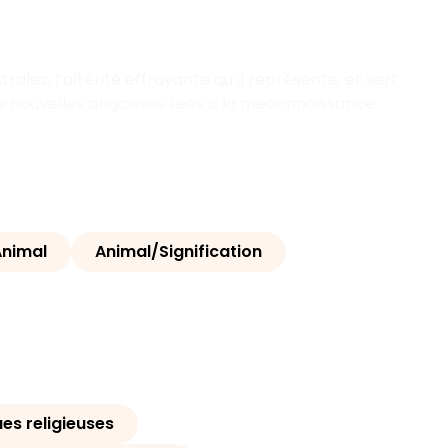
ales, l’altérité effrayante qu’il représente, et sert
e nouvelles angoisses liées à la méconnaissance
Animal
Animal/Signification
es religieuses