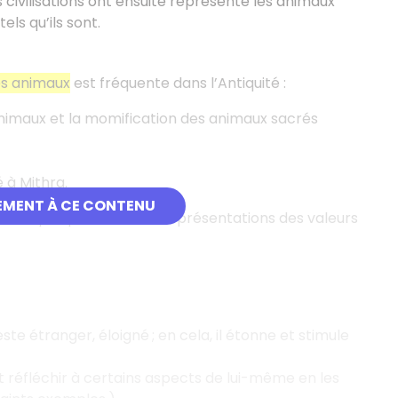
 civilisations ont ensuite représenté les animaux
els qu’ils sont.
des animaux
est fréquente dans l’Antiquité :
nimaux et la momification des animaux sacrés
 à Mithra.
EMENT À CE CONTENU
ymbolique qui en fait des représentations des valeurs
este étranger, éloigné ; en cela, il étonne et stimule
 et réfléchir à certains aspects de lui-même en les