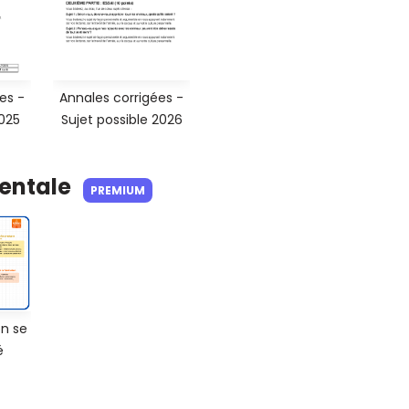
es -
Annales corrigées -
2025
Sujet possible 2026
Mentale
PREMIUM
on se
é