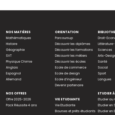
NOS MATIÈRES
ORIENTATION
BIBLIOTH
Mathématiques
Parcoursup
Droit-Eco
Histoire
Découvrir les diplômes
Littératur
Géographie
Découvrir les formations
Sciences
SVT
Découvrir les métiers
Arts-Desig
Physique Chimie
Découvrir les écoles
Santé
Anglais
Ecole de commerce
Social
Espagnol
Ecole de design
Sport
Allemand
Ecole d’ingénieur
Langues
Devenir partenaire
NOS OFFRES
ETUDIER À
Offre 2025-2026
VIE ETUDIANTE
Etudier a
Pack Réussite 4 ans
Vie Etudiante
Etudier en 
Bourses et prêts étudiants
Etudier en