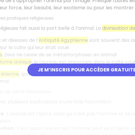
ve de s’approprier l’animal par l’image. Presque toutes les
eur force, leur beauté, leur exotisme ou pour les montrer t
les pratiques religieuses
ligieuse fait aussi la part belle à l’animal. La
divinisation 
x et déesses de l’
Antiquité égyptienne
sont souvent des a
ur le culte qui leur était voué.
e
, Zeus ne cesse de se métamorphoser en animal.
Rome antique
, le taureau est important dans le culte voué
JE M’INSCRIS POUR ACCÉDER GRATUIT
hrétienne
, quant à elle, attribue aux animaux une valeur s
 mal.
ns de cette fascination
r plusieurs explications à une telle fascination :
té
: L’animal est l’autre, celui qui n’est pas l’homme et lui r
tion.
ection
: Il est aussi celui en qui l’homme peut se projeter