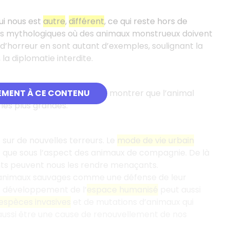
ui nous est
autre
,
différent
, ce qui reste hors de
its mythologiques où des animaux monstrueux doivent
 d’horreur en sont autant d’exemples, soulignant la
, la diplomatie interdite.
 psychiques ont permis de montrer que l’animal
EMENT À CE CONTENU
 les plus grandes.
sur de nouvelles terreurs. Le
mode de vie urbain
s que sous l’aspect des animaux de compagnie. De là
s peuvent nous les rendre menaçants.
ns animaux sauvages comme une défense de leur
Le développement de l’
espace humanisé
peut aussi
espèces invasives
et de mutations d’animaux qui
ussi être une cause de renouvellement de nos