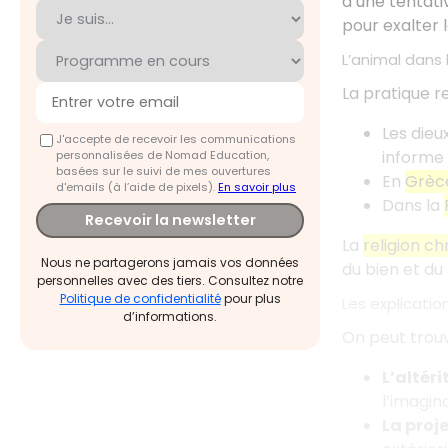
d’une tentati
pour exalter l
L’animal dans 
La pratique re
Les dieu
J'accepte de recevoir les communications
informe s
personnalisées de Nomad Education,
basées sur le suivi de mes ouvertures
En
Grèc
d'emails (à l’aide de pixels).
En savoir plus
Dans la
Recevoir la newsletter
La
religion c
Nous ne partagerons jamais vos données
du bien et du
personnelles avec des tiers. Consultez notre
Politique de confidentialité
pour plus
Les explicatio
d’informations.
On peut trouve
L’altéri
l’imagina
La proj