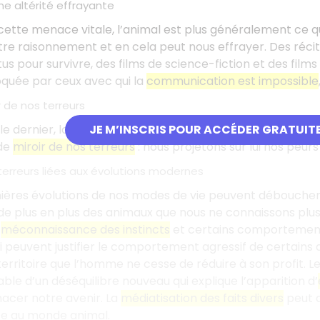
e altérité effrayante
cette menace vitale, l’animal est plus généralement ce q
tre raisonnement et en cela peut nous effrayer. Des réc
s pour survivre, des films de science-fiction et des films
quée par ceux avec qui la
communication est impossible
r de nos terreurs
le dernier, la
psychanalyse
et les études des mécanismes
JE M’INSCRIS POUR ACCÉDER GRATUIT
 de
miroir de nos terreurs
: nous projetons sur lui nos peurs
terreurs liées aux évolutions modernes
rnières évolutions de nos modes de vie peuvent déboucher 
de plus en plus des animaux que nous ne connaissons plu
e
méconnaissance des instincts
et certains comportement
si peuvent justifier le comportement agressif de certai
n territoire que l’homme ne cesse de réduire à son profit. 
ble d’un déséquilibre nouveau qui explique l’apparition d’
acer notre avenir. La
médiatisation des faits divers
peut a
ce au monde animal.