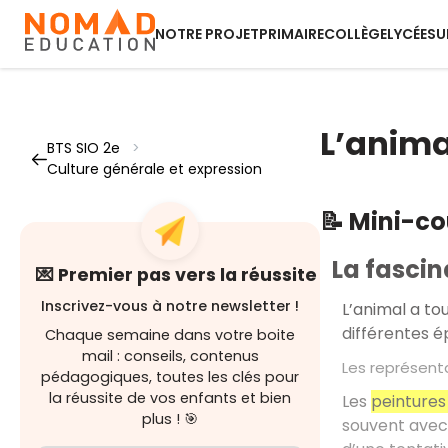
NOTRE PROJET
PRIMAIRE
COLLÈGE
LYCÉE
SU
L’anima
BTS SIO 2e
>
Culture générale et expression
📝 Mini-c
La fascin
💌 Premier pas vers la réussite
Inscrivez-vous à notre newsletter !
L’animal a to
différentes é
Chaque semaine dans votre boite
mail : conseils, contenus
Les représenta
pédagogiques, toutes les clés pour
la réussite de vos enfants et bien
Les
peintures
plus ! 🎯
souvent avec