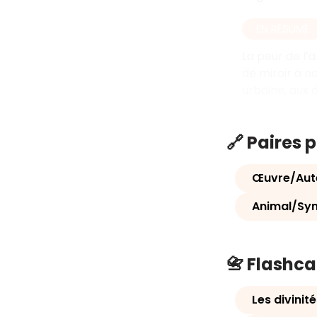
EN RÉSUMÉ
La peur de l’a
de miroir à n
urbaine, aux 
🔗 Paires 
Œuvre/Aut
Animal/Sy
📇 Flashc
Les divinit