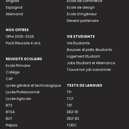
Anglais
Ecole de commerce
Espagnol
Ecole de design
Allemand
Ecole d’ingénieur
Devenir partenaire
NOS OFFRES
Offre 2025-2026
VIE ETUDIANTE
Pack Réussite 4 ans
Vie Etudiante
Bourses et prêts étudiants
Logement Etudiant
REUSSITE SCOLAIRE
Jobs Etudiant et Alternance
Ecole Primaire
Trouve ton job saisonnier
Collège
CAP
Lycée général et technologique
TESTS DE LANGUES
Lycée Professionnel
TFI
Lycée Agricole
TCF
BTS
TEF
BTSA
DELF B1
BUT
DELF B2
Prépas
TOEIC