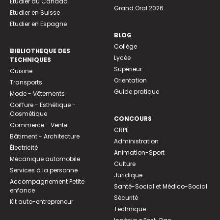
Etudier au Canada
Grand Oral 2026
Etudier en Suisse
Etudier en Espagne
BLOG
Collège
BIBLIOTHEQUE DES
Lycée
TECHNIQUES
Supérieur
Cuisine
Orientation
Transports
Guide pratique
Mode - Vêtements
Coiffure - Esthétique -
Cosmétique
CONCOURS
Commerce - Vente
CRPE
Bâtiment - Architecture
Administration
Électricité
Animation-Sport
Mécanique automobile
Culture
Services à la personne
Juridique
Accompagnement Petite
Santé-Social et Médico-Social
enfance
Sécurité
Kit auto-entrepreneur
Technique