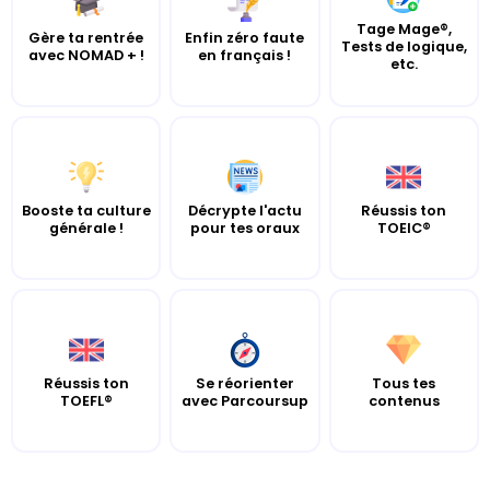
Tage Mage®,
Gère ta rentrée
Enfin zéro faute
Tests de logique,
avec NOMAD + !
en français !
etc.
Booste ta culture
Décrypte l'actu
Réussis ton
générale !
pour tes oraux
TOEIC®
Réussis ton
Se réorienter
Tous tes
TOEFL®
avec Parcoursup
contenus