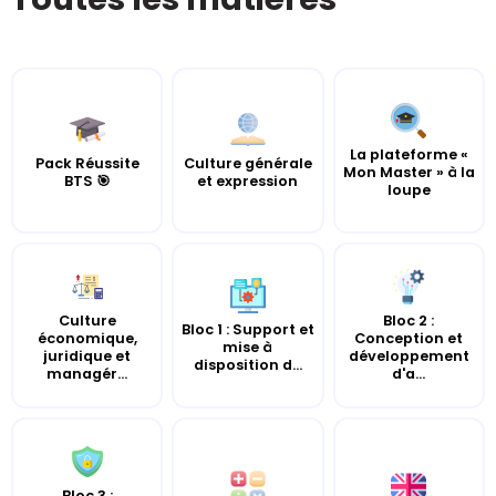
La plateforme «
Pack Réussite
Culture générale
Mon Master » à la
BTS 🎯
et expression
loupe
Culture
Bloc 2 :
Bloc 1 : Support et
économique,
Conception et
mise à
juridique et
développement
disposition d...
managér...
d'a...
Bloc 3 :