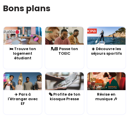
Bons plans
🛌 Trouve ton
💂🏻 Passe ton
☀️ Découvre les
logement
TOEIC
séjours sportifs
étudiant
✈️ Pars à
🗞️ Profite de ton
Révise en
l'étranger avec
kiosque Presse
musique 🎶
EF