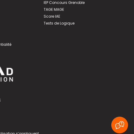
IEP Concours Grenoble
TAGE MAGE
Score IAE
Tests de Logique
tialité
s
ilisation
s’appliquent.