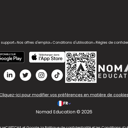
 support
-
Nos offres d'emploi
-
Conditions d'utilisation
-
Règles de confiden
Cliquez-ici pour modifier vos préférences en matière de cookie
FR
Nomad Education © 2026
ar reCAPTCHA et Google, la
Politique de confidentialité
et les
Conditions d’ut