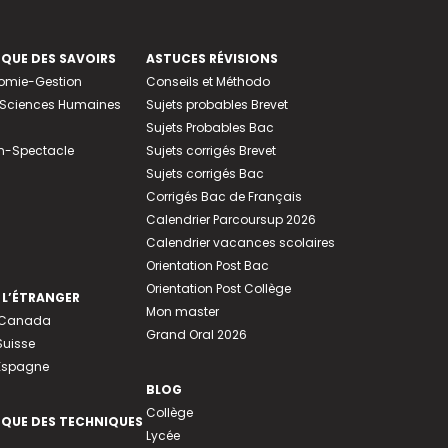
EQUE DES SAVOIRS
ASTUCES RÉVISIONS
nomie-Gestion
Conseils et Méthodo
e-Sciences Humaines
Sujets probables Brevet
Sujets Probables Bac
n-Spectacle
Sujets corrigés Brevet
Sujets corrigés Bac
Corrigés Bac de Français
Calendrier Parcoursup 2026
Calendrier vacances scolaires
Orientation Post Bac
Orientation Post Collège
 L’ÉTRANGER
Mon master
u Canada
Grand Oral 2026
Suisse
 Espagne
BLOG
Collège
EQUE DES TECHNIQUES
Lycée