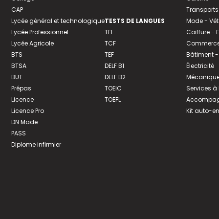
CAP
Transports
Lycée général et technologique
TESTS DE LANGUES
Mode - Vê
Lycée Professionnel
TFI
Coiffure -
Lycée Agricole
TCF
Commerce 
BTS
TEF
Bâtiment -
BTSA
DELF B1
Électricité
BUT
DELF B2
Mécanique
Prépas
TOEIC
Services à
Licence
TOEFL
Accompagn
Licence Pro
Kit auto-e
DN Made
PASS
Diplome infirmier