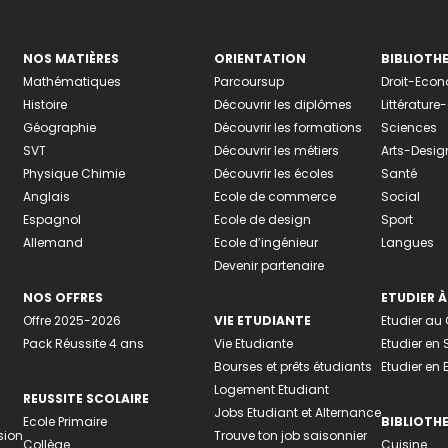
NOS MATIÈRES
ORIENTATION
BIBLIOTH
Mathématiques
Parcoursup
Droit-Eco
Histoire
Découvrir les diplômes
Littératur
Géographie
Découvrir les formations
Sciences
SVT
Découvrir les métiers
Arts-Desig
Physique Chimie
Découvrir les écoles
Santé
Anglais
Ecole de commerce
Social
Espagnol
Ecole de design
Sport
Allemand
Ecole d’ingénieur
Langues
Devenir partenaire
NOS OFFRES
ETUDIER À
Offre 2025-2026
VIE ETUDIANTE
Etudier a
Pack Réussite 4 ans
Vie Etudiante
Etudier en 
Bourses et prêts étudiants
Etudier en
Logement Etudiant
REUSSITE SCOLAIRE
Jobs Etudiant et Alternance
Ecole Primaire
BIBLIOTH
sion
Trouve ton job saisonnier
Collège
Cuisine