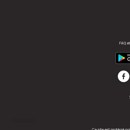
FAQ et
v2.311.4 US
Ce site est protégé p