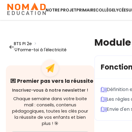
NOTRE PROJET
PRIMAIRE
COLLÈGE
LYCÉE
SU
Module 
BTS PI 2e
>
💡Forme-toi à l'électricité
Fonction
💌 Premier pas vers la réussite
Définition 
Inscrivez-vous à notre newsletter !
Chaque semaine dans votre boite
Les règles 
mail : conseils, contenus
Envie d'en 
pédagogiques, toutes les clés pour
la réussite de vos enfants et bien
plus ! 🎯