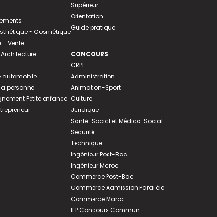
Supérieur
Orientation
tements
Guide pratique
 Esthétique - Cosmétique
- Vente
 Architecture
CONCOURS
CRPE
 automobile
Administration
 la personne
Animation-Sport
ement Petite enfance
Culture
ntrepreneur
Juridique
Santé-Social et Médico-Social
Sécurité
Technique
Ingénieur Post-Bac
Ingénieur Maroc
Commerce Post-Bac
Commerce Admission Parallèle
Commerce Maroc
IEP Concours Commun