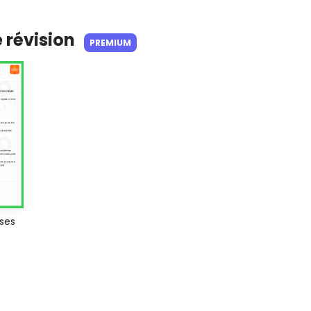
e révision
PREMIUM
 ses