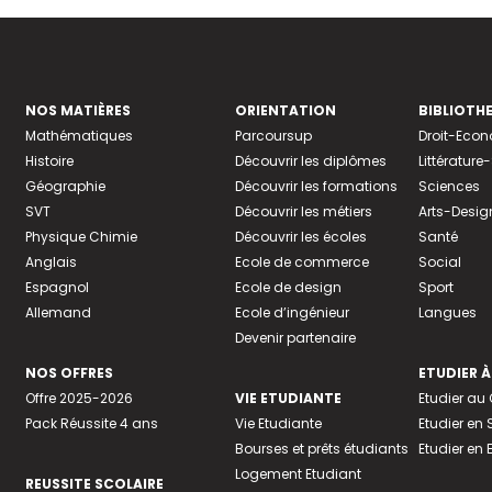
NOS MATIÈRES
ORIENTATION
BIBLIOTH
Mathématiques
Parcoursup
Droit-Eco
Histoire
Découvrir les diplômes
Littératur
Géographie
Découvrir les formations
Sciences
SVT
Découvrir les métiers
Arts-Desig
Physique Chimie
Découvrir les écoles
Santé
Anglais
Ecole de commerce
Social
Espagnol
Ecole de design
Sport
Allemand
Ecole d’ingénieur
Langues
Devenir partenaire
NOS OFFRES
ETUDIER À
Offre 2025-2026
VIE ETUDIANTE
Etudier a
Pack Réussite 4 ans
Vie Etudiante
Etudier en 
Bourses et prêts étudiants
Etudier en
Logement Etudiant
REUSSITE SCOLAIRE