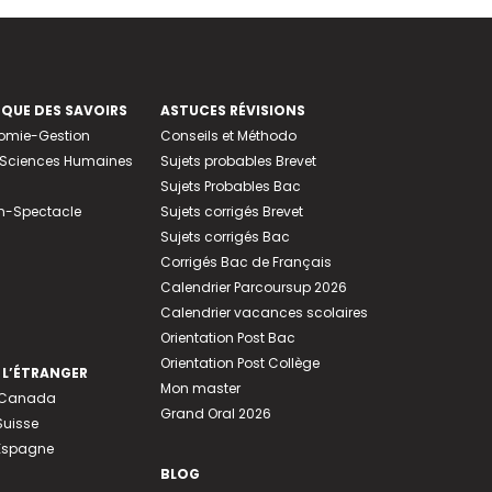
EQUE DES SAVOIRS
ASTUCES RÉVISIONS
nomie-Gestion
Conseils et Méthodo
e-Sciences Humaines
Sujets probables Brevet
Sujets Probables Bac
n-Spectacle
Sujets corrigés Brevet
Sujets corrigés Bac
Corrigés Bac de Français
Calendrier Parcoursup 2026
Calendrier vacances scolaires
Orientation Post Bac
Orientation Post Collège
 L’ÉTRANGER
Mon master
u Canada
Grand Oral 2026
Suisse
 Espagne
BLOG