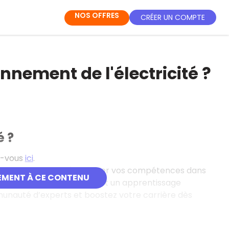
NOS OFFRES
CRÉER UN COMPTE
onnement de l'électricité ?
é ?
ez-vous
ici
.
gne gratuites pour développer vos compétences dans
EMENT À CE CONTENU
bles en français, elles offrent un apprentissage
mmunauté d’experts et boostez votre carrière dès