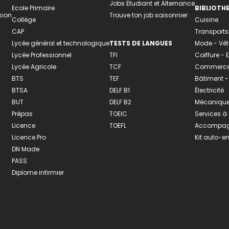
Jobs Etudiant et Alternance
Ecole Primaire
BIBLIOTH
sion
Trouve ton job saisonnier
Collège
Cuisine
CAP
Transports
Lycée général et technologique
TESTS DE LANGUES
Mode - Vê
Lycée Professionnel
TFI
Coiffure -
Lycée Agricole
TCF
Commerce 
BTS
TEF
Bâtiment -
BTSA
DELF B1
Électricité
BUT
DELF B2
Mécanique
Prépas
TOEIC
Services à
Licence
TOEFL
Accompagn
Licence Pro
Kit auto-e
DN Made
PASS
Diplome infirmier