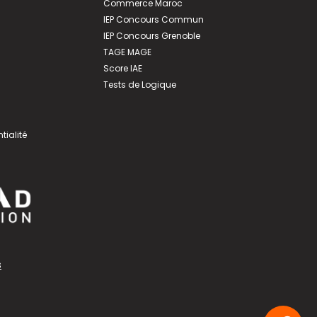
Commerce Maroc
IEP Concours Commun
IEP Concours Grenoble
TAGE MAGE
Score IAE
Tests de Logique
tialité
s