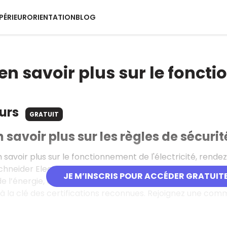
PÉRIEUR
ORIENTATION
BLOG
en savoir plus sur le foncti
ours
GRATUIT
 savoir plus sur les règles de sécurit
n savoir plus sur le fonctionnement de l'électricité, rend
Schneider Electric propose plus de 300 formations en li
JE M’INSCRIS POUR ACCÉDER GRATUIT
e l’énergie, de l’industrie et des infrastructures. Accessi
c à la clé des certifications reconnues. Rejoignez une co