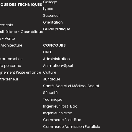
Collège
EQUE DES TECHNIQUES
Lycée
Supérieur
Orientation
tements
Guide pratique
 Esthétique - Cosmétique
- Vente
 Architecture
CONCOURS
CRPE
 automobile
Administration
 la personne
Animation-Sport
ement Petite enfance
Culture
ntrepreneur
Juridique
Santé-Social et Médico-Social
Sécurité
Technique
Ingénieur Post-Bac
Ingénieur Maroc
Commerce Post-Bac
Commerce Admission Parallèle