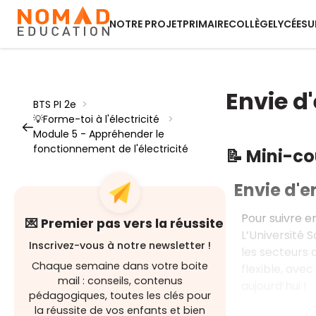
NOTRE PROJET
PRIMAIRE
COLLÈGE
LYCÉE
SU
Envie d'
BTS PI 2e
>
💡Forme-toi à l'électricité
>
Module 5 - Appréhender le
fonctionnement de l'électricité
📝 Mini-c
Envie d'en
Pour suivre e
💌 Premier pas vers la réussite
L’Université 
Inscrivez-vous à notre newsletter !
les secteurs d
Chaque semaine dans votre boite
flexible, ave
mail : conseils, contenus
aujourd’hui !
pédagogiques, toutes les clés pour
la réussite de vos enfants et bien