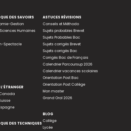
EQUE DES SAVOIRS
ASTUCES RÉVISIONS
nomie-Gestion
Conseils et Méthodo
e-Sciences Humaines
Sujets probables Brevet
Sujets Probables Bac
n-Spectacle
Sujets corrigés Brevet
Sujets corrigés Bac
Corrigés Bac de Français
Calendrier Parcoursup 2026
Calendrier vacances scolaires
Orientation Post Bac
Orientation Post Collège
 L’ÉTRANGER
Mon master
u Canada
Grand Oral 2026
Suisse
 Espagne
BLOG
Collège
EQUE DES TECHNIQUES
Lycée