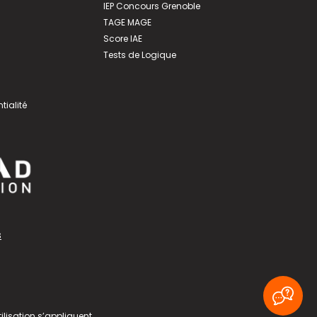
IEP Concours Grenoble
TAGE MAGE
Score IAE
Tests de Logique
tialité
s
ilisation
s’appliquent.