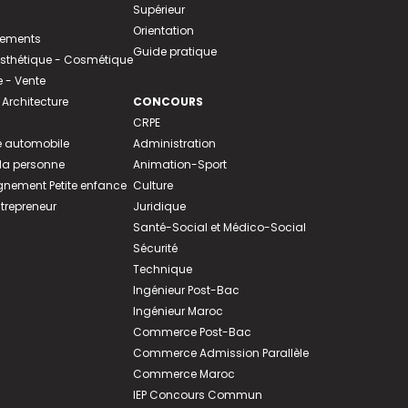
Supérieur
Orientation
tements
Guide pratique
 Esthétique - Cosmétique
- Vente
 Architecture
CONCOURS
CRPE
 automobile
Administration
 la personne
Animation-Sport
ement Petite enfance
Culture
ntrepreneur
Juridique
Santé-Social et Médico-Social
Sécurité
Technique
Ingénieur Post-Bac
Ingénieur Maroc
Commerce Post-Bac
Commerce Admission Parallèle
Commerce Maroc
IEP Concours Commun