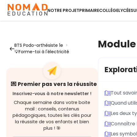
NOTRE PROJET
PRIMAIRE
COLLÈGE
LYCÉE
SU
Module 2
BTS Podo-orthésiste 1e
>
💡Forme-toi à l'électricité
Explorat
💌 Premier pas vers la réussite
Tout savoir
Inscrivez-vous à notre newsletter !
Chaque semaine dans votre boite
Quand util
mail : conseils, contenus
Les deux ty
pédagogiques, toutes les clés pour
la réussite de vos enfants et bien
Connaître l
plus ! 🎯
Les symbole