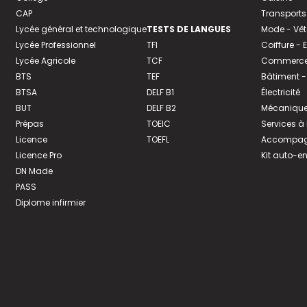
CAP
Transports
Lycée général et technologique
TESTS DE LANGUES
Mode - Vê
Lycée Professionnel
TFI
Coiffure -
Lycée Agricole
TCF
Commerce 
BTS
TEF
Bâtiment -
BTSA
DELF B1
Électricité
BUT
DELF B2
Mécanique
Prépas
TOEIC
Services à
Licence
TOEFL
Accompagn
Licence Pro
Kit auto-e
DN Made
PASS
Diplome infirmier