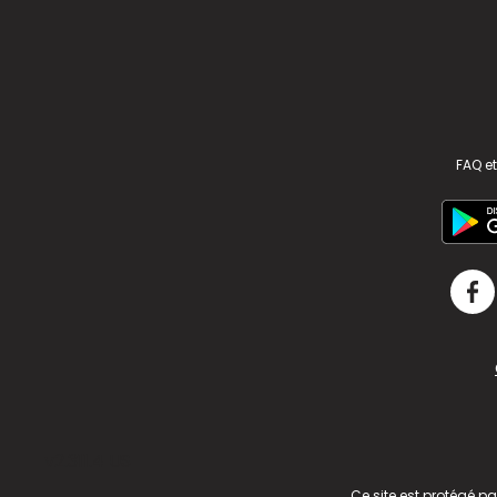
FAQ et
v2.311.4 US
Ce site est protégé p