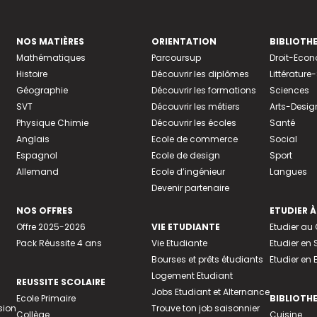
NOS MATIÈRES
ORIENTATION
BIBLIOTH
Mathématiques
Parcoursup
Droit-Eco
Histoire
Découvrir les diplômes
Littératur
Géographie
Découvrir les formations
Sciences
SVT
Découvrir les métiers
Arts-Desig
Physique Chimie
Découvrir les écoles
Santé
Anglais
Ecole de commerce
Social
Espagnol
Ecole de design
Sport
Allemand
Ecole d’ingénieur
Langues
Devenir partenaire
NOS OFFRES
ETUDIER À
Offre 2025-2026
VIE ETUDIANTE
Etudier a
Pack Réussite 4 ans
Vie Etudiante
Etudier en 
Bourses et prêts étudiants
Etudier en
Logement Etudiant
REUSSITE SCOLAIRE
Jobs Etudiant et Alternance
Ecole Primaire
BIBLIOTH
sion
Trouve ton job saisonnier
Collège
Cuisine