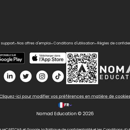
 support
-
Nos offres d'emploi
-
Conditions d'utilisation
-
Règles de confiden
Cliquez-ici pour modifier vos préférences en matière de cookie
FR
Nomad Education © 2026
ar reCAPTCHA et Google, la
Politique de confidentialité
et les
Conditions d’ut