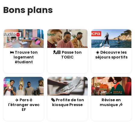
Bons plans
🛌 Trouve ton
💂🏻 Passe ton
☀️ Découvre les
logement
TOEIC
séjours sportifs
étudiant
✈️ Pars à
🗞️ Profite de ton
Révise en
l'étranger avec
kiosque Presse
musique 🎶
EF