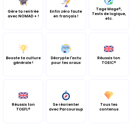
Tage Mage®,
Gère ta rentrée
Enfin zéro faute
Tests de logique,
avec NOMAD + !
en français !
etc.
Booste ta culture
Décrypte l'actu
Réussis ton
générale !
pour tes oraux
TOEIC®
Réussis ton
Se réorienter
Tous tes
TOEFL®
avec Parcoursup
contenus