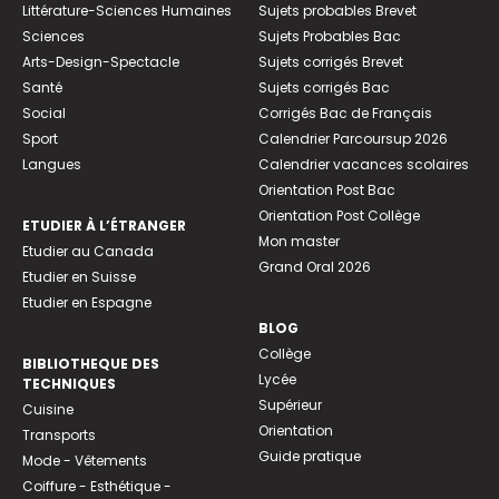
Littérature-Sciences Humaines
Sujets probables Brevet
Sciences
Sujets Probables Bac
Arts-Design-Spectacle
Sujets corrigés Brevet
Santé
Sujets corrigés Bac
Social
Corrigés Bac de Français
Sport
Calendrier Parcoursup 2026
Langues
Calendrier vacances scolaires
Orientation Post Bac
Orientation Post Collège
ETUDIER À L’ÉTRANGER
Mon master
Etudier au Canada
Grand Oral 2026
Etudier en Suisse
Etudier en Espagne
BLOG
Collège
BIBLIOTHEQUE DES
Lycée
TECHNIQUES
Supérieur
Cuisine
Orientation
Transports
Guide pratique
Mode - Vêtements
Coiffure - Esthétique -