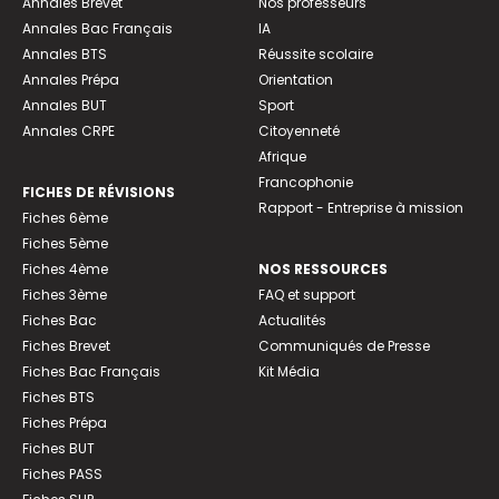
Annales Brevet
Nos professeurs
Annales Bac Français
IA
Annales BTS
Réussite scolaire
Annales Prépa
Orientation
Annales BUT
Sport
Annales CRPE
Citoyenneté
Afrique
Francophonie
FICHES DE RÉVISIONS
Rapport - Entreprise à mission
Fiches 6ème
Fiches 5ème
Fiches 4ème
NOS RESSOURCES
Fiches 3ème
FAQ et support
Fiches Bac
Actualités
Fiches Brevet
Communiqués de Presse
Fiches Bac Français
Kit Média
Fiches BTS
Fiches Prépa
Fiches BUT
Fiches PASS