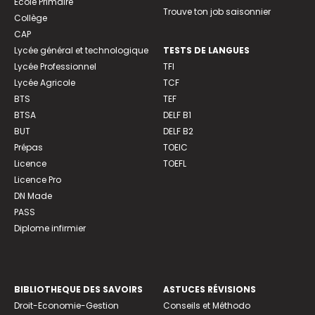
Ecole Primaire
Trouve ton job saisonnier
Collège
CAP
Lycée général et technologique
TESTS DE LANGUES
Lycée Professionnel
TFI
Lycée Agricole
TCF
BTS
TEF
BTSA
DELF B1
BUT
DELF B2
Prépas
TOEIC
Licence
TOEFL
Licence Pro
DN Made
PASS
Diplome infirmier
BIBLIOTHEQUE DES SAVOIRS
ASTUCES RÉVISIONS
Droit-Economie-Gestion
Conseils et Méthodo