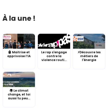
À la une !
🤖 Maitrise et
Le rap s'engage
⚡Découvre les
apprivoise l’IA
contre la
métiers de
violence routi...
l'énergie
🌍 Le climat
change, et toi
aussi tu peu...