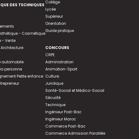
Collège
EQUE DES TECHNIQUES
Lycée
Supérieur
Orientation
tements
Guide pratique
 Esthétique - Cosmétique
- Vente
 Architecture
CONCOURS
CRPE
 automobile
Administration
 la personne
Animation-Sport
ement Petite enfance
Culture
ntrepreneur
Juridique
Santé-Social et Médico-Social
Sécurité
Technique
Ingénieur Post-Bac
Ingénieur Maroc
Commerce Post-Bac
Commerce Admission Parallèle