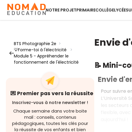
NOTRE PROJET
PRIMAIRE
COLLÈGE
LYCÉE
SU
Envie d'
BTS Photographie 2e
>
💡Forme-toi à l'électricité
>
Module 5 - Appréhender le
fonctionnement de l'électricité
📝 Mini-c
Envie d'en
Pour suivre e
💌 Premier pas vers la réussite
L’Université 
Inscrivez-vous à notre newsletter !
les secteurs d
Chaque semaine dans votre boite
flexible, ave
mail : conseils, contenus
aujourd’hui !
pédagogiques, toutes les clés pour
la réussite de vos enfants et bien