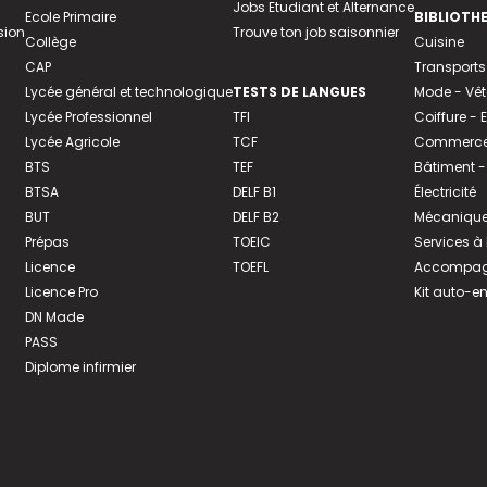
Jobs Etudiant et Alternance
Ecole Primaire
BIBLIOTH
sion
Trouve ton job saisonnier
Collège
Cuisine
CAP
Transports
Lycée général et technologique
TESTS DE LANGUES
Mode - Vê
Lycée Professionnel
TFI
Coiffure -
Lycée Agricole
TCF
Commerce 
BTS
TEF
Bâtiment -
BTSA
DELF B1
Électricité
BUT
DELF B2
Mécanique
Prépas
TOEIC
Services à
Licence
TOEFL
Accompagn
Licence Pro
Kit auto-e
DN Made
PASS
Diplome infirmier