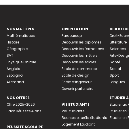
NOS MATIÈRES
ORIENTATION
BIBLIOTH
Mathématiques
Parcoursup
Droit-Eco
Histoire
Découvrir les diplômes
Littératur
Géographie
Découvrir les formations
Sciences
SVT
Découvrir les métiers
Arts-Desig
Physique Chimie
Découvrir les écoles
Santé
Anglais
Ecole de commerce
Social
Espagnol
Ecole de design
Sport
Allemand
Ecole d’ingénieur
Langues
Devenir partenaire
NOS OFFRES
ETUDIER À
Offre 2025-2026
VIE ETUDIANTE
Etudier a
Pack Réussite 4 ans
Vie Etudiante
Etudier en 
Bourses et prêts étudiants
Etudier en
Logement Etudiant
REUSSITE SCOLAIRE