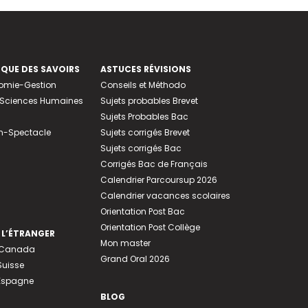
EQUE DES SAVOIRS
ASTUCES RÉVISIONS
nomie-Gestion
Conseils et Méthodo
e-Sciences Humaines
Sujets probables Brevet
Sujets Probables Bac
n-Spectacle
Sujets corrigés Brevet
Sujets corrigés Bac
Corrigés Bac de Français
Calendrier Parcoursup 2026
Calendrier vacances scolaires
Orientation Post Bac
Orientation Post Collège
 L’ÉTRANGER
Mon master
u Canada
Grand Oral 2026
Suisse
 Espagne
BLOG