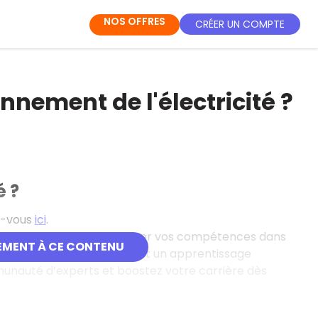
NOS OFFRES
CRÉER UN COMPTE
onnement de l'électricité ?
é ?
ez-vous
ici
.
gne gratuites pour développer vos compétences dans
EMENT À CE CONTENU
bles en français, elles offrent un apprentissage
mmunauté d’experts et boostez votre carrière dès