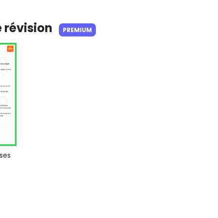
e révision
PREMIUM
 ses