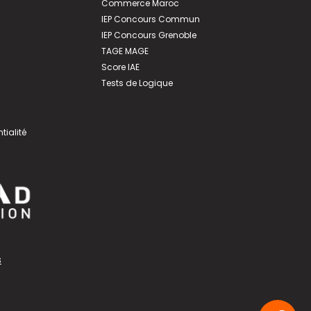
Commerce Maroc
IEP Concours Commun
IEP Concours Grenoble
TAGE MAGE
Score IAE
Tests de Logique
tialité
s