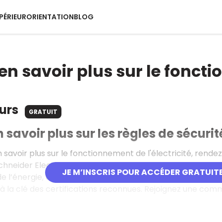
PÉRIEUR
ORIENTATION
BLOG
en savoir plus sur le foncti
ours
GRATUIT
 savoir plus sur les règles de sécurit
n savoir plus sur le fonctionnement de l'électricité, rend
Schneider Electric propose plus de 300 formations en li
JE M’INSCRIS POUR ACCÉDER GRATUIT
e l’énergie, de l’industrie et des infrastructures. Accessi
c à la clé des certifications reconnues. Rejoignez une co