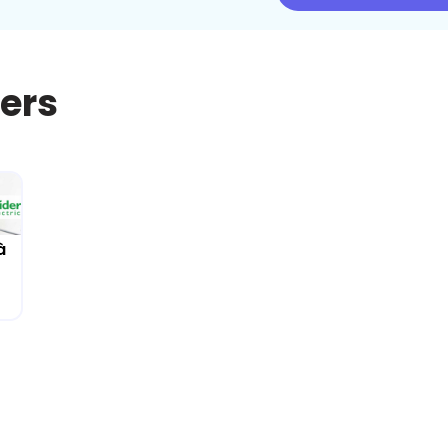
iers
à