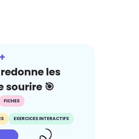
+
redonne les
 sourire 🎯
FICHES
ES
EXERCICES INTERACTIFS