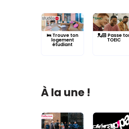
🛌 Trouve ton
💂🏻 Passe to
logement
TOEIC
étudiant
À la une !