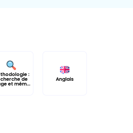
thodologie :
echerche de
Anglais
age et mém...