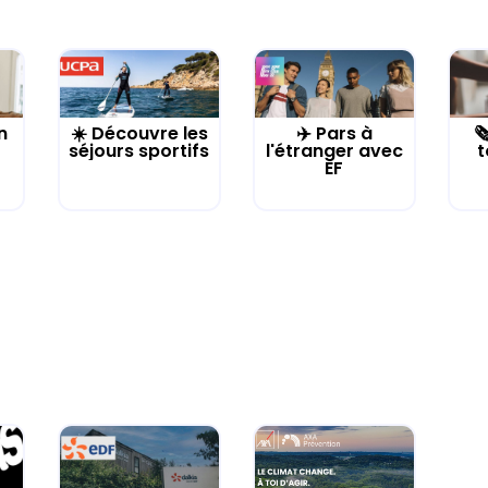
n
☀️ Découvre les
✈️ Pars à

séjours sportifs
l'étranger avec
t
EF