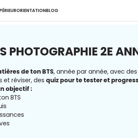
PÉRIEUR
ORIENTATION
BLOG
S PHOTOGRAPHIE 2E AN
tières de ton BTS
, année par année, avec de
s et réviser, des
quiz pour te tester et progres
n objectif :
ton BTS
uis
issances
uves