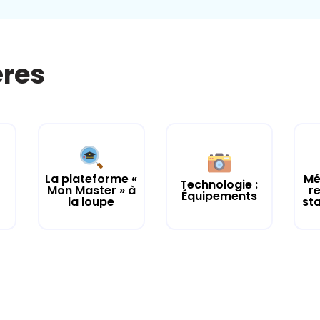
ères
La plateforme «
Mé
Technologie :
Mon Master » à
r
Équipements
la loupe
st