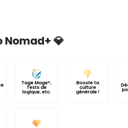
bo Nomad+ 💎
Tage Mage®,
Booste ta
te
Dé
Tests de
culture
po
logique, etc.
générale !