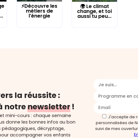
ge
⚡Découvre les
🌍 Le climat
métiers de
change, et toi
..
l'énergie
aussi tu peu...
Je suis...
ers la réussite :
Programme en c
à notre
newsletter
!
 et mini-cours : chaque semaine
J'accepte de 
ous donne les bonnes infos au bon
personnalisées de N
s pédagogiques, décryptage,
suivi de mes ouverture
En
és pour accompagner vos enfants