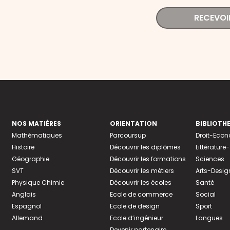
RECEVOI
NOS MATIÈRES
ORIENTATION
BIBLIOTH
Mathématiques
Parcoursup
Droit-Eco
Histoire
Découvrir les diplômes
Littératur
Géographie
Découvrir les formations
Sciences
SVT
Découvrir les métiers
Arts-Desig
Physique Chimie
Découvrir les écoles
Santé
Anglais
Ecole de commerce
Social
Espagnol
Ecole de design
Sport
Allemand
Ecole d’ingénieur
Langues
Devenir partenaire