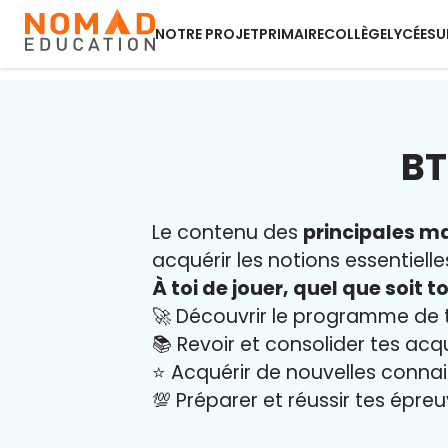
NOTRE PROJET
PRIMAIRE
COLLÈGE
LYCÉE
SU
BT
Le contenu des
principales ma
acquérir les notions essentielle
À toi de jouer, quel que soit to
🚀 Découvrir le programme de 
📚 Revoir et consolider tes acq
⭐️ Acquérir de nouvelles conna
💯 Préparer et réussir tes épre