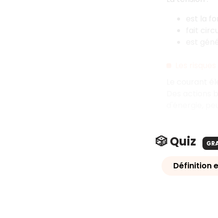
est la f
fait cir
est géné
Les risques 
Le courant él
Des actions 
d'énergie, pe
🎲 Quiz
GR
Définition 