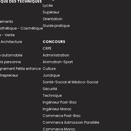
EQUE DES TECHNIQUES
Lycée
Supérieur
Orientation
tements
Guide pratique
 Esthétique - Cosmétique
- Vente
 Architecture
CONCOURS
CRPE
 automobile
Administration
 la personne
Animation-Sport
ement Petite enfance
Culture
ntrepreneur
Juridique
Santé-Social et Médico-Social
Sécurité
Technique
Ingénieur Post-Bac
Ingénieur Maroc
Commerce Post-Bac
Commerce Admission Parallèle
Commerce Maroc