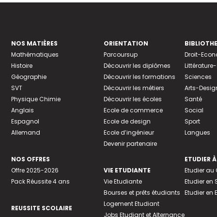
NOS MATIÈRES
ORIENTATION
BIBLIOTH
Mathématiques
Parcoursup
Droit-Eco
Histoire
Découvrir les diplômes
Littératur
Géographie
Découvrir les formations
Sciences
SVT
Découvrir les métiers
Arts-Desig
Physique Chimie
Découvrir les écoles
Santé
Anglais
Ecole de commerce
Social
Espagnol
Ecole de design
Sport
Allemand
Ecole d’ingénieur
Langues
Devenir partenaire
NOS OFFRES
ETUDIER À
Offre 2025-2026
VIE ETUDIANTE
Etudier a
Pack Réussite 4 ans
Vie Etudiante
Etudier en 
Bourses et prêts étudiants
Etudier en
Logement Etudiant
REUSSITE SCOLAIRE
Jobs Etudiant et Alternance