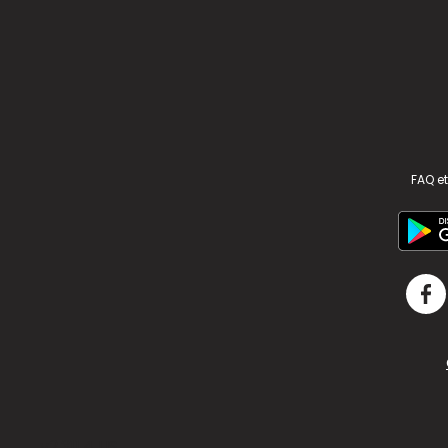
FAQ et
v2.311.4 US