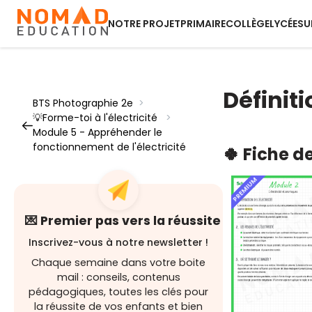
NOTRE PROJET
PRIMAIRE
COLLÈGE
LYCÉE
SU
Définiti
BTS Photographie 2e
>
💡Forme-toi à l'électricité
>
Module 5 - Appréhender le
fonctionnement de l'électricité
🍀 Fiche d
PREMIUM
💌 Premier pas vers la réussite
Inscrivez-vous à notre newsletter !
Chaque semaine dans votre boite
mail : conseils, contenus
pédagogiques, toutes les clés pour
la réussite de vos enfants et bien