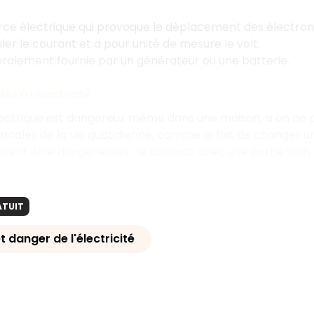
orce électrique qui provoque le déplacement des électrons
culer le courant et a pour unité de mesure le volt.
ralement fournie par un générateur ou une batterie.
liés à l'électricité
ectrique est dangereux même dans une maison, si on ne p
banales de la vie quotidienne, comme le fait de changer
uvent être dangereuses : le contact avec une partie sous
ATUIT
et danger de l'électricité