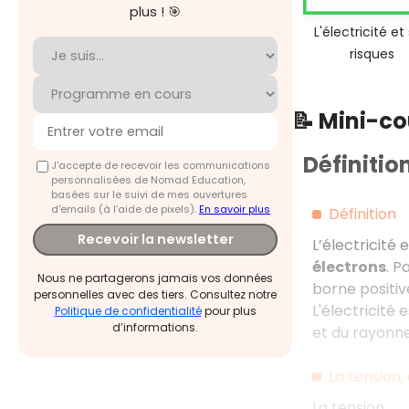
plus ! 🎯
L'électricité et
risques
📝 Mini-c
Définition
J'accepte de recevoir les communications
personnalisées de Nomad Education,
basées sur le suivi de mes ouvertures
d'emails (à l’aide de pixels).
En savoir plus
Définition
Recevoir la newsletter
L’électricité 
électrons
. P
Nous ne partagerons jamais vos données
borne positiv
personnelles avec des tiers. Consultez notre
L'électricité
Politique de confidentialité
pour plus
d’informations.
et du rayonn
La tension, 
La tension :