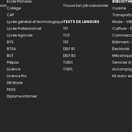
Ecole Primaire
BIBLIOTH
sion
Trouve ton job saisonnier
Collège
Cuisine
CAP
Transports
Lycée général et technologique
TESTS DE LANGUES
Mode - Vê
Lycée Professionnel
TFI
Coiffure -
Lycée Agricole
TCF
Commerce 
BTS
TEF
Bâtiment -
BTSA
DELF B1
Électricité
BUT
DELF B2
Mécanique
Prépas
TOEIC
Services à
Licence
TOEFL
Accompagn
Licence Pro
Kit auto-e
DN Made
PASS
Diplome infirmier