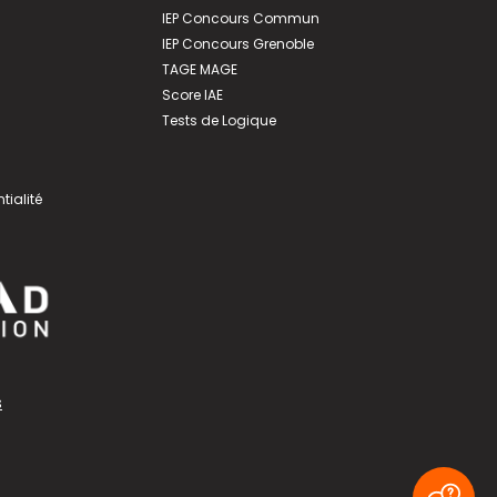
IEP Concours Commun
IEP Concours Grenoble
TAGE MAGE
Score IAE
Tests de Logique
tialité
s