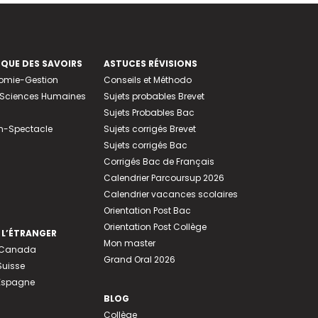
EQUE DES SAVOIRS
ASTUCES RÉVISIONS
nomie-Gestion
Conseils et Méthodo
e-Sciences Humaines
Sujets probables Brevet
Sujets Probables Bac
n-Spectacle
Sujets corrigés Brevet
Sujets corrigés Bac
Corrigés Bac de Français
Calendrier Parcoursup 2026
Calendrier vacances scolaires
Orientation Post Bac
Orientation Post Collège
 L’ÉTRANGER
Mon master
u Canada
Grand Oral 2026
Suisse
 Espagne
BLOG
Collège