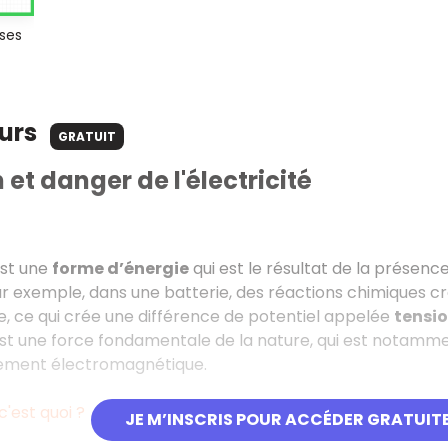
 ses
ours
GRATUIT
 et danger de l'électricité
est une
forme d’énergie
qui est le résultat de la prése
ar exemple, dans une batterie, des réactions chimiques cr
e, ce qui crée une différence de potentiel appelée
tensi
 est une force fondamentale de la nature, qui est notammen
ement électromagnétique.
c'est quoi ?
JE M’INSCRIS POUR ACCÉDER GRATUIT