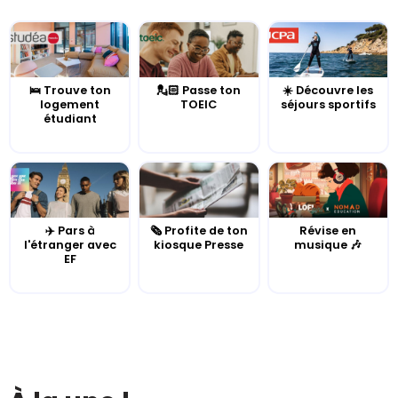
🛌 Trouve ton
💂🏻 Passe ton
☀️ Découvre les
logement
TOEIC
séjours sportifs
étudiant
✈️ Pars à
🗞️ Profite de ton
Révise en
l'étranger avec
kiosque Presse
musique 🎶
EF