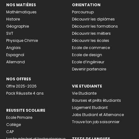
NOS MATIÈRES
ORIENTATION
Mathématiques
Parcoursup
Histoire
Découvrir les diplômes
Géographie
Découvrir les formations
SVT
Découvrir les métiers
Physique Chimie
Découvrir les écoles
Anglais
Ecole de commerce
Espagnol
Ecole de design
Allemand
Ecole d’ingénieur
Devenir partenaire
NOS OFFRES
Offre 2025-2026
VIE ETUDIANTE
Pack Réussite 4 ans
Vie Etudiante
Bourses et prêts étudiants
Logement Etudiant
REUSSITE SCOLAIRE
Jobs Etudiant et Alternance
Ecole Primaire
Trouve ton job saisonnier
Collège
CAP
Lycée général et technologique
TESTS DE LANGUES