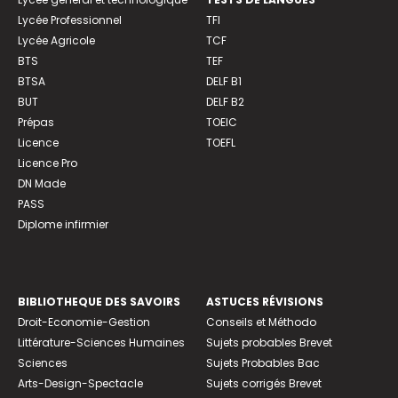
Lycée Professionnel
TFI
Lycée Agricole
TCF
BTS
TEF
BTSA
DELF B1
BUT
DELF B2
Prépas
TOEIC
Licence
TOEFL
Licence Pro
DN Made
PASS
Diplome infirmier
BIBLIOTHEQUE DES SAVOIRS
ASTUCES RÉVISIONS
Droit-Economie-Gestion
Conseils et Méthodo
Littérature-Sciences Humaines
Sujets probables Brevet
Sciences
Sujets Probables Bac
Arts-Design-Spectacle
Sujets corrigés Brevet