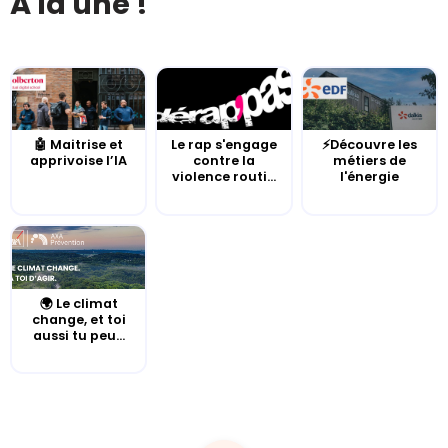
À la une !
🤖 Maitrise et
Le rap s'engage
⚡Découvre les
apprivoise l’IA
contre la
métiers de
violence routi...
l'énergie
🌍 Le climat
change, et toi
aussi tu peu...