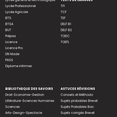
Lycée Professionnel
TFI
Lycée Agricole
TCF
BTS
TEF
BTSA
DELF B1
BUT
DELF B2
Prépas
TOEIC
Licence
TOEFL
Licence Pro
DN Made
PASS
Diplome infirmier
BIBLIOTHEQUE DES SAVOIRS
ASTUCES RÉVISIONS
Droit-Economie-Gestion
Conseils et Méthodo
Littérature-Sciences Humaines
Sujets probables Brevet
Sciences
Sujets Probables Bac
Arts-Design-Spectacle
Sujets corrigés Brevet