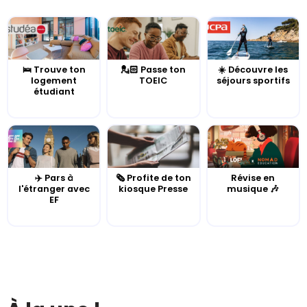
🛌 Trouve ton
💂🏻 Passe ton
☀️ Découvre les
logement
TOEIC
séjours sportifs
étudiant
✈️ Pars à
🗞️ Profite de ton
Révise en
l'étranger avec
kiosque Presse
musique 🎶
EF