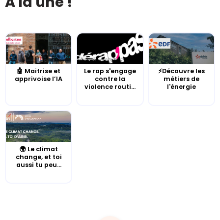
À la une !
🤖 Maitrise et
Le rap s'engage
⚡Découvre les
apprivoise l’IA
contre la
métiers de
violence routi...
l'énergie
🌍 Le climat
change, et toi
aussi tu peu...