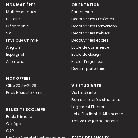
NOS MATIÈRES
ORIENTATION
Mathématiques
Parcoursup
Histoire
Découvrir les diplômes
Géographie
Découvrir les formations
SVT
Découvrir les métiers
Physique Chimie
Découvrir les écoles
Anglais
Ecole de commerce
Espagnol
Ecole de design
Allemand
Ecole d’ingénieur
Devenir partenaire
NOS OFFRES
Offre 2025-2026
VIE ETUDIANTE
Pack Réussite 4 ans
Vie Etudiante
Bourses et prêts étudiants
Logement Etudiant
REUSSITE SCOLAIRE
Jobs Etudiant et Alternance
Ecole Primaire
Trouve ton job saisonnier
Collège
CAP
Lycée général et technologique
TESTS DE LANGUES