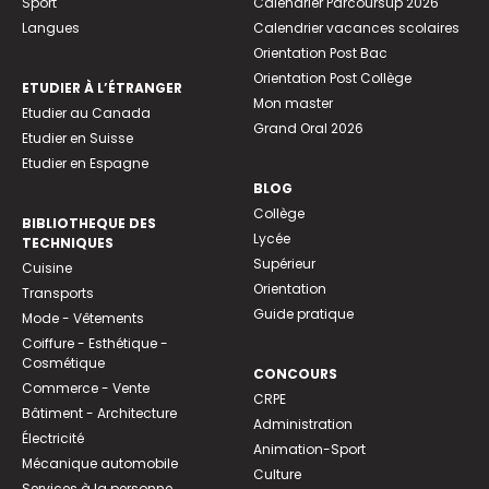
Sport
Calendrier Parcoursup 2026
Langues
Calendrier vacances scolaires
Orientation Post Bac
Orientation Post Collège
ETUDIER À L’ÉTRANGER
Mon master
Etudier au Canada
Grand Oral 2026
Etudier en Suisse
Etudier en Espagne
BLOG
Collège
BIBLIOTHEQUE DES
Lycée
TECHNIQUES
Supérieur
Cuisine
Orientation
Transports
Guide pratique
Mode - Vêtements
Coiffure - Esthétique -
Cosmétique
CONCOURS
Commerce - Vente
CRPE
Bâtiment - Architecture
Administration
Électricité
Animation-Sport
Mécanique automobile
Culture
Services à la personne