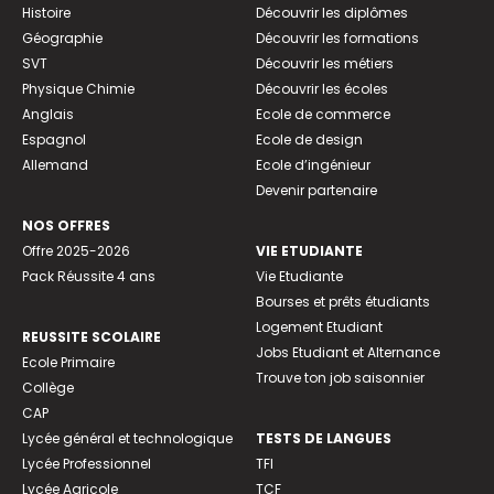
Histoire
Découvrir les diplômes
Géographie
Découvrir les formations
SVT
Découvrir les métiers
Physique Chimie
Découvrir les écoles
Anglais
Ecole de commerce
Espagnol
Ecole de design
Allemand
Ecole d’ingénieur
Devenir partenaire
NOS OFFRES
Offre 2025-2026
VIE ETUDIANTE
Pack Réussite 4 ans
Vie Etudiante
Bourses et prêts étudiants
Logement Etudiant
REUSSITE SCOLAIRE
Jobs Etudiant et Alternance
Ecole Primaire
Trouve ton job saisonnier
Collège
CAP
Lycée général et technologique
TESTS DE LANGUES
Lycée Professionnel
TFI
Lycée Agricole
TCF