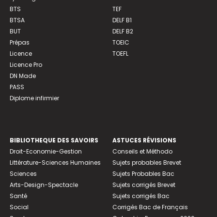
BTS
TEF
BTSA
DELF B1
BUT
DELF B2
Prépas
TOEIC
Licence
TOEFL
Licence Pro
DN Made
PASS
Diplome infirmier
BIBLIOTHEQUE DES SAVOIRS
ASTUCES RÉVISIONS
Droit-Economie-Gestion
Conseils et Méthodo
Littérature-Sciences Humaines
Sujets probables Brevet
Sciences
Sujets Probables Bac
Arts-Design-Spectacle
Sujets corrigés Brevet
Santé
Sujets corrigés Bac
Social
Corrigés Bac de Français