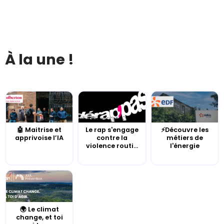
À la une !
🤖 Maitrise et
Le rap s'engage
⚡Découvre les
apprivoise l’IA
contre la
métiers de
violence routi...
l'énergie
🌍 Le climat
change, et toi