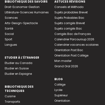
BIBLIOTHEQUE DES SAVOIRS
ASTUCES RÉVISIONS
Droit-Economie-Gestion
Conseils et Méthodo
Littérature-Sciences Humaines
Sujets probables Brevet
Sciences
Sujets Probables Bac
Arts-Design-Spectacle
Sujets corrigés Brevet
Santé
Sujets corrigés Bac
Social
Corrigés Bac de Français
Sport
Calendrier Parcoursup 2026
Langues
Calendrier vacances scolaires
Orientation Post Bac
Orientation Post Collège
ETUDIER À L’ÉTRANGER
Mon master
Etudier au Canada
Grand Oral 2026
Etudier en Suisse
Etudier en Espagne
BLOG
Collège
BIBLIOTHEQUE DES
Lycée
TECHNIQUES
Supérieur
Cuisine
Orientation
Transports