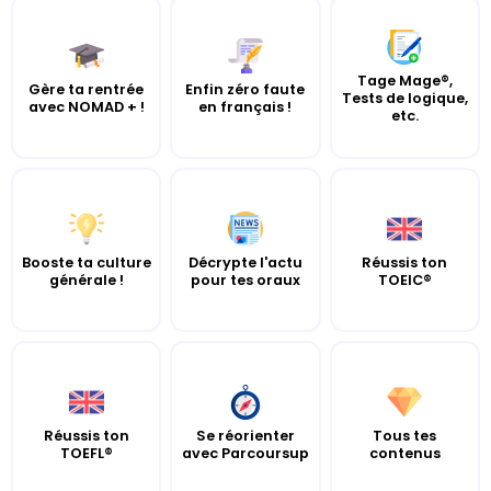
Tage Mage®,
Gère ta rentrée
Enfin zéro faute
Tests de logique,
avec NOMAD + !
en français !
etc.
Booste ta culture
Décrypte l'actu
Réussis ton
générale !
pour tes oraux
TOEIC®
Réussis ton
Se réorienter
Tous tes
TOEFL®
avec Parcoursup
contenus