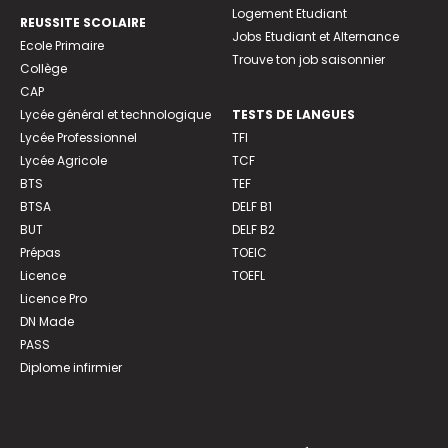
Logement Etudiant
REUSSITE SCOLAIRE
Jobs Etudiant et Alternance
Ecole Primaire
Trouve ton job saisonnier
Collège
CAP
Lycée général et technologique
TESTS DE LANGUES
Lycée Professionnel
TFI
Lycée Agricole
TCF
BTS
TEF
BTSA
DELF B1
BUT
DELF B2
Prépas
TOEIC
Licence
TOEFL
Licence Pro
DN Made
PASS
Diplome infirmier