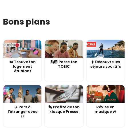
Bons plans
🛌 Trouve ton
💂🏻 Passe ton
☀️ Découvre les
logement
TOEIC
séjours sportifs
étudiant
✈️ Pars à
🗞️ Profite de ton
Révise en
l'étranger avec
kiosque Presse
musique 🎶
EF