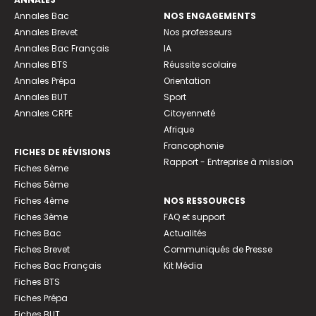
Annales Bac
NOS ENGAGEMENTS
Annales Brevet
Nos professeurs
Annales Bac Français
IA
Annales BTS
Réussite scolaire
Annales Prépa
Orientation
Annales BUT
Sport
Annales CRPE
Citoyenneté
Afrique
Francophonie
FICHES DE RÉVISIONS
Rapport - Entreprise à mission
Fiches 6ème
Fiches 5ème
Fiches 4ème
NOS RESSOURCES
Fiches 3ème
FAQ et support
Fiches Bac
Actualités
Fiches Brevet
Communiqués de Presse
Fiches Bac Français
Kit Média
Fiches BTS
Fiches Prépa
Fiches BUT