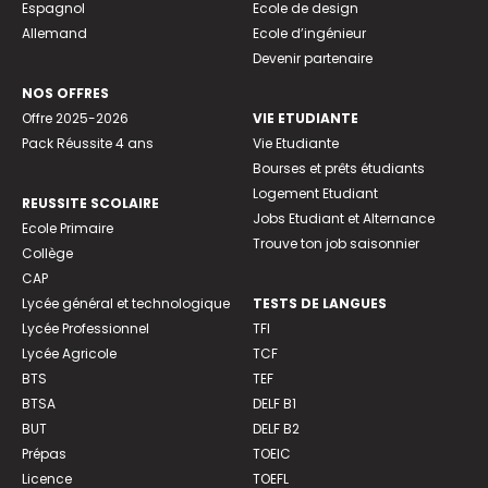
Espagnol
Ecole de design
Allemand
Ecole d’ingénieur
Devenir partenaire
NOS OFFRES
Offre 2025-2026
VIE ETUDIANTE
Pack Réussite 4 ans
Vie Etudiante
Bourses et prêts étudiants
Logement Etudiant
REUSSITE SCOLAIRE
Jobs Etudiant et Alternance
Ecole Primaire
Trouve ton job saisonnier
Collège
CAP
Lycée général et technologique
TESTS DE LANGUES
Lycée Professionnel
TFI
Lycée Agricole
TCF
BTS
TEF
BTSA
DELF B1
BUT
DELF B2
Prépas
TOEIC
Licence
TOEFL