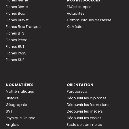
Fiches 4ème
NOS RESSOURCES
Fiches 3ème
FAQ et support
Fiches Bac
Actualités
Fiches Brevet
Communiqués de Presse
Fiches Bac Français
Kit Média
Fiches BTS
Fiches Prépa
Fiches BUT
Fiches PASS
Fiches SUP
NOS MATIÈRES
ORIENTATION
Mathématiques
Parcoursup
Histoire
Découvrir les diplômes
Géographie
Découvrir les formations
SVT
Découvrir les métiers
Physique Chimie
Découvrir les écoles
Anglais
Ecole de commerce