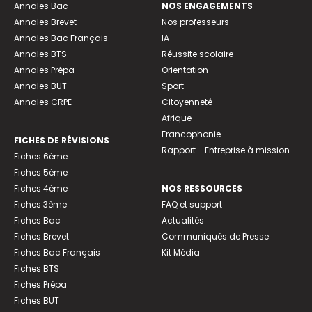
Annales Bac
NOS ENGAGEMENTS
Annales Brevet
Nos professeurs
Annales Bac Français
IA
Annales BTS
Réussite scolaire
Annales Prépa
Orientation
Annales BUT
Sport
Annales CRPE
Citoyenneté
Afrique
Francophonie
FICHES DE RÉVISIONS
Rapport - Entreprise à mission
Fiches 6ème
Fiches 5ème
Fiches 4ème
NOS RESSOURCES
Fiches 3ème
FAQ et support
Fiches Bac
Actualités
Fiches Brevet
Communiqués de Presse
Fiches Bac Français
Kit Média
Fiches BTS
Fiches Prépa
Fiches BUT