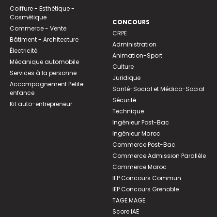
Coiffure - Esthétique -
Cosmétique
CONCOURS
Commerce - Vente
CRPE
Bâtiment - Architecture
Administration
Électricité
Animation-Sport
Mécanique automobile
Culture
Services à la personne
Juridique
Accompagnement Petite
Santé-Social et Médico-Social
enfance
Sécurité
Kit auto-entrepreneur
Technique
Ingénieur Post-Bac
Ingénieur Maroc
Commerce Post-Bac
Commerce Admission Parallèle
Commerce Maroc
IEP Concours Commun
IEP Concours Grenoble
TAGE MAGE
Score IAE