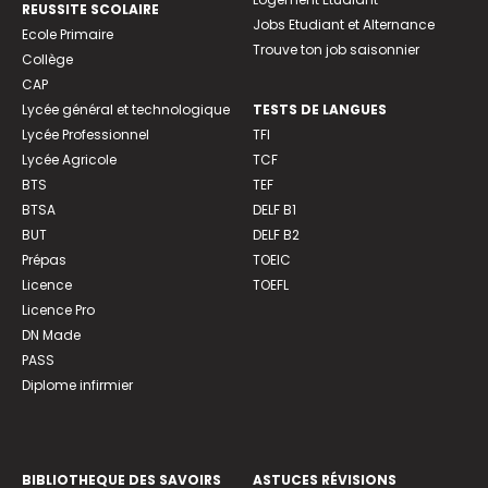
REUSSITE SCOLAIRE
Jobs Etudiant et Alternance
Ecole Primaire
Trouve ton job saisonnier
Collège
CAP
Lycée général et technologique
TESTS DE LANGUES
Lycée Professionnel
TFI
Lycée Agricole
TCF
BTS
TEF
BTSA
DELF B1
BUT
DELF B2
Prépas
TOEIC
Licence
TOEFL
Licence Pro
DN Made
PASS
Diplome infirmier
BIBLIOTHEQUE DES SAVOIRS
ASTUCES RÉVISIONS