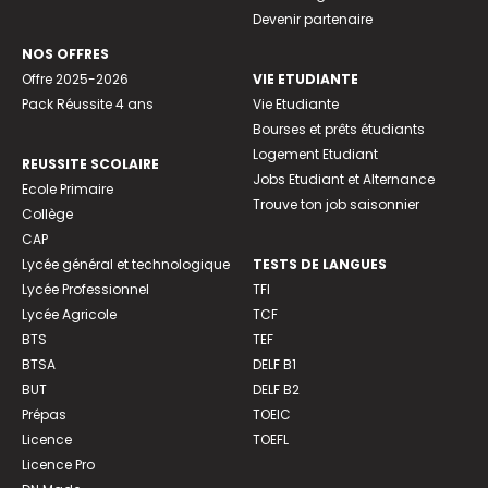
Devenir partenaire
NOS OFFRES
Offre 2025-2026
VIE ETUDIANTE
Pack Réussite 4 ans
Vie Etudiante
Bourses et prêts étudiants
Logement Etudiant
REUSSITE SCOLAIRE
Jobs Etudiant et Alternance
Ecole Primaire
Trouve ton job saisonnier
Collège
CAP
Lycée général et technologique
TESTS DE LANGUES
Lycée Professionnel
TFI
Lycée Agricole
TCF
BTS
TEF
BTSA
DELF B1
BUT
DELF B2
Prépas
TOEIC
Licence
TOEFL
Licence Pro