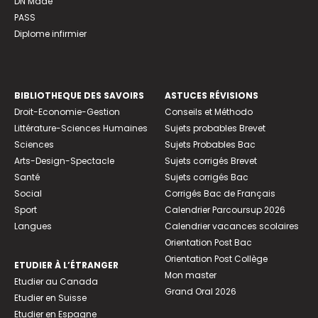
DN Made
PASS
Diplome infirmier
BIBLIOTHEQUE DES SAVOIRS
ASTUCES RÉVISIONS
Droit-Economie-Gestion
Conseils et Méthodo
Littérature-Sciences Humaines
Sujets probables Brevet
Sciences
Sujets Probables Bac
Arts-Design-Spectacle
Sujets corrigés Brevet
Santé
Sujets corrigés Bac
Social
Corrigés Bac de Français
Sport
Calendrier Parcoursup 2026
Langues
Calendrier vacances scolaires
Orientation Post Bac
Orientation Post Collège
ETUDIER À L’ÉTRANGER
Mon master
Etudier au Canada
Grand Oral 2026
Etudier en Suisse
Etudier en Espagne