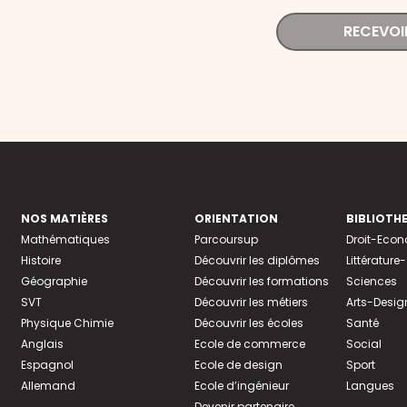
RECEVOI
NOS MATIÈRES
ORIENTATION
BIBLIOTH
Mathématiques
Parcoursup
Droit-Eco
Histoire
Découvrir les diplômes
Littératur
Géographie
Découvrir les formations
Sciences
SVT
Découvrir les métiers
Arts-Desig
Physique Chimie
Découvrir les écoles
Santé
Anglais
Ecole de commerce
Social
Espagnol
Ecole de design
Sport
Allemand
Ecole d’ingénieur
Langues
Devenir partenaire