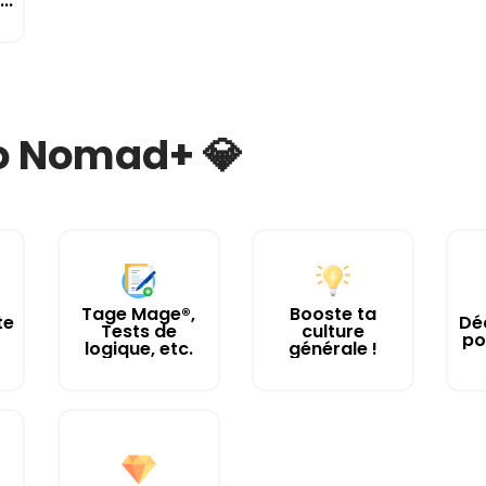
..
bo Nomad+ 💎
Tage Mage®,
Booste ta
te
Dé
Tests de
culture
po
logique, etc.
générale !