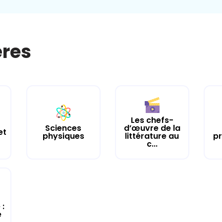
ères
Les chefs-
d’œuvre de la
Sciences
et
littérature au
pr
physiques
c...
 :
e