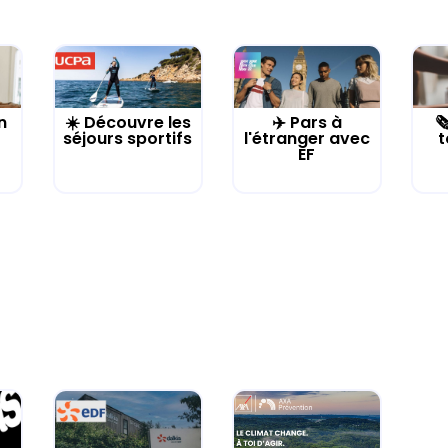
n
☀️ Découvre les
✈️ Pars à

séjours sportifs
l'étranger avec
t
EF