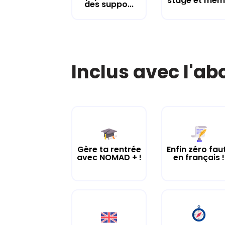
stage et mém.
des suppo...
Inclus avec l'a
Gère ta rentrée
Enfin zéro fau
avec NOMAD + !
en français !