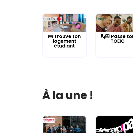
🛌 Trouve ton
💂🏻 Passe to
logement
TOEIC
étudiant
À la une !