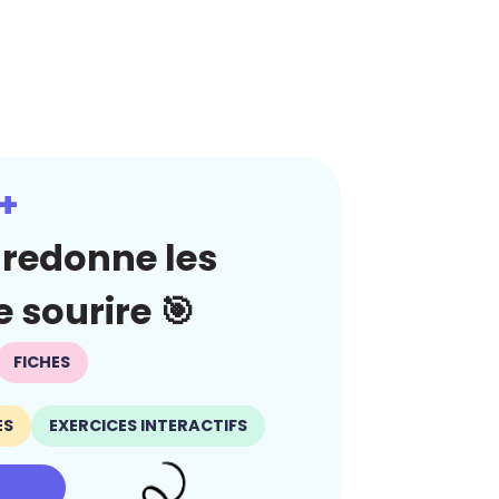
+
redonne les
 sourire 🎯
FICHES
ES
EXERCICES INTERACTIFS