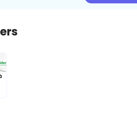
iers
à