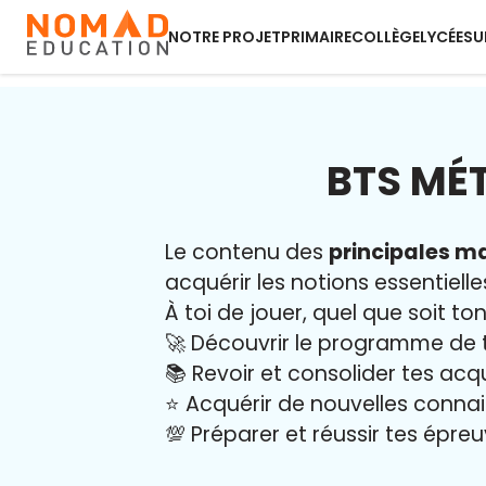
NOTRE PROJET
PRIMAIRE
COLLÈGE
LYCÉE
SU
BTS MÉT
Le contenu des
principales ma
acquérir les notions essentielle
À toi de jouer, quel que soit ton
🚀 Découvrir le programme de 
📚 Revoir et consolider tes acq
⭐️ Acquérir de nouvelles conna
💯 Préparer et réussir tes épre