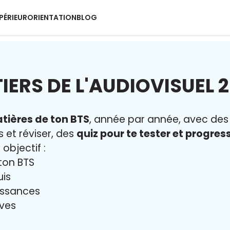
PÉRIEUR
ORIENTATION
BLOG
IERS DE L'AUDIOVISUEL 
tières de ton BTS
, année par année, avec de
s et réviser, des
quiz pour te tester et progres
 objectif :
ton BTS
uis
issances
uves