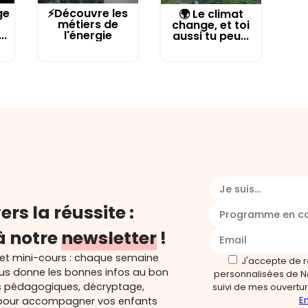
ge
⚡Découvre les
🌍 Le climat
métiers de
change, et toi
..
l'énergie
aussi tu peu...
Je suis...
ers la réussite :
Programme en c
à notre
newsletter
!
 et mini-cours : chaque semaine
J'accepte de 
ous donne les bonnes infos au bon
personnalisées de N
s pédagogiques, décryptage,
suivi de mes ouverture
En
és pour accompagner vos enfants