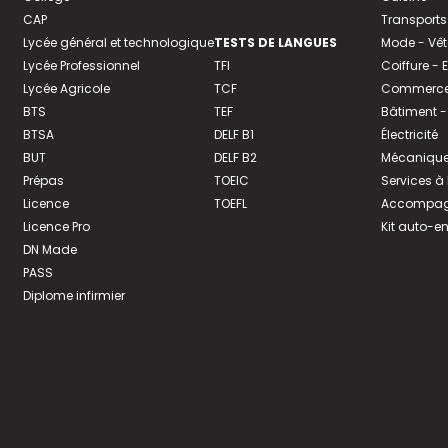
CAP
Transports
Lycée général et technologique
TESTS DE LANGUES
Mode - Vê
Lycée Professionnel
TFI
Coiffure -
Lycée Agricole
TCF
Commerce 
BTS
TEF
Bâtiment -
BTSA
DELF B1
Électricité
BUT
DELF B2
Mécanique
Prépas
TOEIC
Services à
Licence
TOEFL
Accompagn
Licence Pro
Kit auto-e
DN Made
PASS
Diplome infirmier