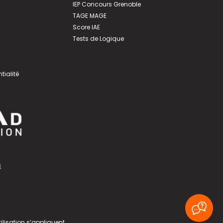
IEP Concours Grenoble
TAGE MAGE
Score IAE
Tests de Logique
tialité
s
ilisation
s’appliquent.