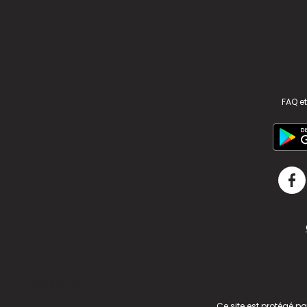
FAQ et
v2.311.4 US
Ce site est protégé p