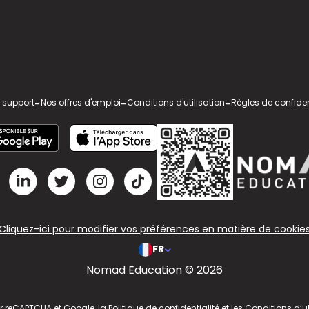
 support
-
Nos offres d'emploi
-
Conditions d'utilisation
-
Règles de confiden
Cliquez-ici pour modifier vos préférences en matière de cookie
FR
Nomad Education © 2026
ar reCAPTCHA et Google, la
Politique de confidentialité
et les
Conditions d’ut