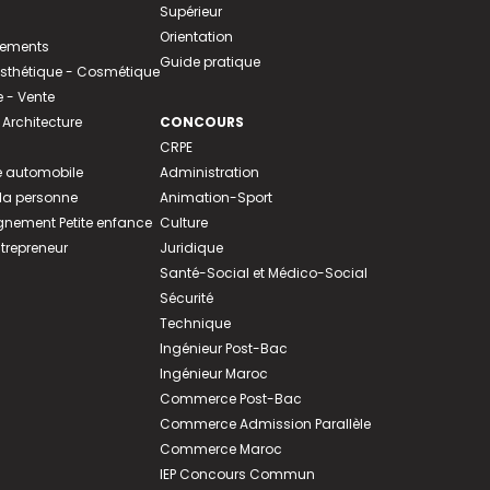
Supérieur
Orientation
tements
Guide pratique
 Esthétique - Cosmétique
- Vente
 Architecture
CONCOURS
CRPE
 automobile
Administration
 la personne
Animation-Sport
ement Petite enfance
Culture
ntrepreneur
Juridique
Santé-Social et Médico-Social
Sécurité
Technique
Ingénieur Post-Bac
Ingénieur Maroc
Commerce Post-Bac
Commerce Admission Parallèle
Commerce Maroc
IEP Concours Commun