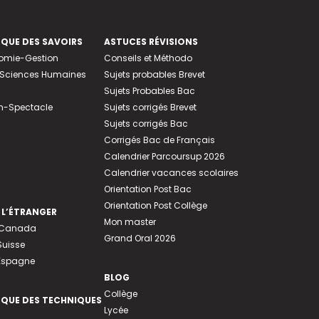
EQUE DES SAVOIRS
ASTUCES RÉVISIONS
nomie-Gestion
Conseils et Méthodo
e-Sciences Humaines
Sujets probables Brevet
Sujets Probables Bac
n-Spectacle
Sujets corrigés Brevet
Sujets corrigés Bac
Corrigés Bac de Français
Calendrier Parcoursup 2026
Calendrier vacances scolaires
Orientation Post Bac
Orientation Post Collège
 L’ÉTRANGER
Mon master
u Canada
Grand Oral 2026
Suisse
 Espagne
BLOG
Collège
EQUE DES TECHNIQUES
Lycée