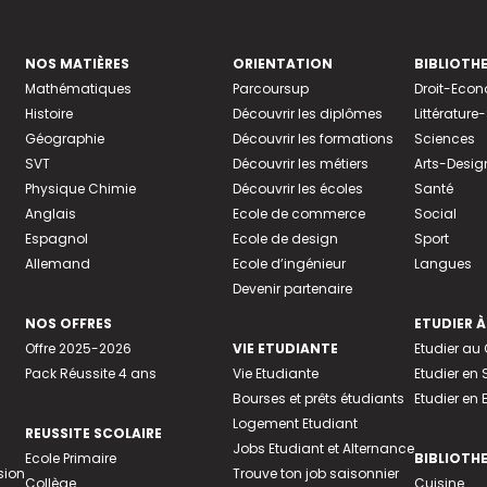
NOS MATIÈRES
ORIENTATION
BIBLIOTH
Mathématiques
Parcoursup
Droit-Eco
Histoire
Découvrir les diplômes
Littératur
Géographie
Découvrir les formations
Sciences
SVT
Découvrir les métiers
Arts-Desig
Physique Chimie
Découvrir les écoles
Santé
Anglais
Ecole de commerce
Social
Espagnol
Ecole de design
Sport
Allemand
Ecole d’ingénieur
Langues
Devenir partenaire
NOS OFFRES
ETUDIER À
Offre 2025-2026
VIE ETUDIANTE
Etudier a
Pack Réussite 4 ans
Vie Etudiante
Etudier en 
Bourses et prêts étudiants
Etudier en
Logement Etudiant
REUSSITE SCOLAIRE
Jobs Etudiant et Alternance
Ecole Primaire
BIBLIOTH
sion
Trouve ton job saisonnier
Collège
Cuisine