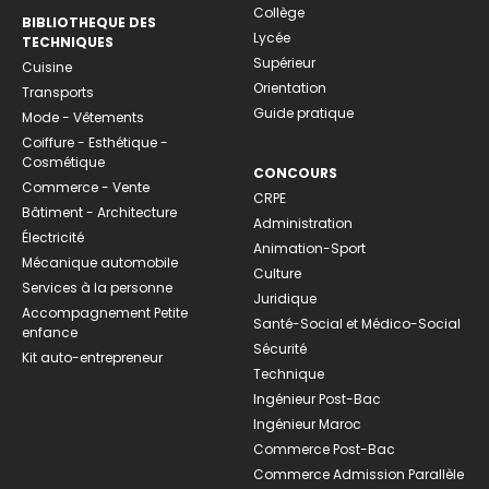
Collège
BIBLIOTHEQUE DES
Lycée
TECHNIQUES
Supérieur
Cuisine
Orientation
Transports
Guide pratique
Mode - Vêtements
Coiffure - Esthétique -
Cosmétique
CONCOURS
Commerce - Vente
CRPE
Bâtiment - Architecture
Administration
Électricité
Animation-Sport
Mécanique automobile
Culture
Services à la personne
Juridique
Accompagnement Petite
Santé-Social et Médico-Social
enfance
Sécurité
Kit auto-entrepreneur
Technique
Ingénieur Post-Bac
Ingénieur Maroc
Commerce Post-Bac
Commerce Admission Parallèle