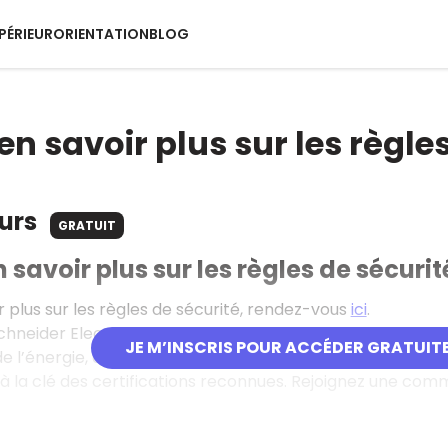
PÉRIEUR
ORIENTATION
BLOG
en savoir plus sur les règle
ours
GRATUIT
 savoir plus sur les règles de sécurit
r plus sur les règles de sécurité, rendez-vous
ici
.
Schneider Electric propose plus de 300 formations en li
JE M’INSCRIS POUR ACCÉDER GRATUIT
e l’énergie, de l’industrie et des infrastructures. Accessi
c à la clé des certifications reconnues. Rejoignez une co