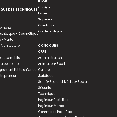
BLOG
Collège
EQUE DES TECHNIQUES
Lycée
Supérieur
Orientation
tements
Guide pratique
 Esthétique - Cosmétique
- Vente
 Architecture
CONCOURS
CRPE
 automobile
Administration
 la personne
Animation-Sport
ement Petite enfance
Culture
ntrepreneur
Juridique
Santé-Social et Médico-Social
Sécurité
Technique
Ingénieur Post-Bac
Ingénieur Maroc
Commerce Post-Bac