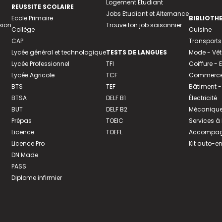
Logement Etudiant
REUSSITE SCOLAIRE
Jobs Etudiant et Alternance
Ecole Primaire
BIBLIOTH
sion
Trouve ton job saisonnier
Collège
Cuisine
CAP
Transports
Lycée général et technologique
TESTS DE LANGUES
Mode - Vê
Lycée Professionnel
TFI
Coiffure -
Lycée Agricole
TCF
Commerce 
BTS
TEF
Bâtiment -
BTSA
DELF B1
Électricité
BUT
DELF B2
Mécanique
Prépas
TOEIC
Services à
Licence
TOEFL
Accompagn
Licence Pro
Kit auto-e
DN Made
PASS
Diplome infirmier