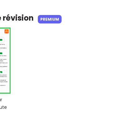
e révision
PREMIUM
r
oute