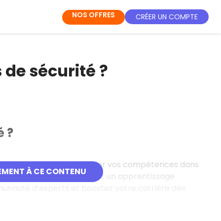
NOS OFFRES
CRÉER UN COMPTE
s de sécurité ?
é ?
gne gratuites pour développer vos compétences dans
EMENT À CE CONTENU
bles en français, elles offrent un apprentissage
mmunauté d’experts et boostez votre carrière dès