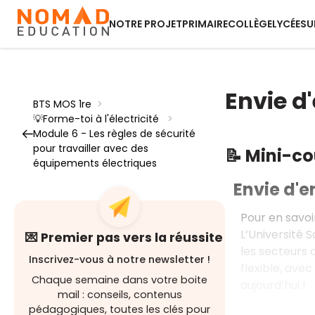
NOTRE PROJET
PRIMAIRE
COLLÈGE
LYCÉE
SU
Envie d'
BTS MOS 1re
>
💡Forme-toi à l'électricité
>
Module 6 - Les règles de sécurité
pour travailler avec des
📝 Mini-c
équipements électriques
Envie d'en
Pour en savoi
L’Université 
💌 Premier pas vers la réussite
les secteurs d
Inscrivez-vous à notre newsletter !
flexible, ave
Chaque semaine dans votre boite
aujourd’hui !
mail : conseils, contenus
pédagogiques, toutes les clés pour