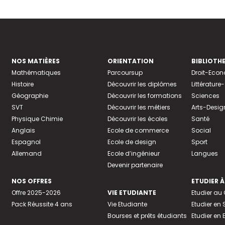
NOS MATIÈRES
ORIENTATION
BIBLIOTH
Mathématiques
Parcoursup
Droit-Eco
Histoire
Découvrir les diplômes
Littératur
Géographie
Découvrir les formations
Sciences
SVT
Découvrir les métiers
Arts-Desig
Physique Chimie
Découvrir les écoles
Santé
Anglais
Ecole de commerce
Social
Espagnol
Ecole de design
Sport
Allemand
Ecole d’ingénieur
Langues
Devenir partenaire
NOS OFFRES
ETUDIER À
Offre 2025-2026
VIE ETUDIANTE
Etudier a
Pack Réussite 4 ans
Vie Etudiante
Etudier en 
Bourses et prêts étudiants
Etudier en