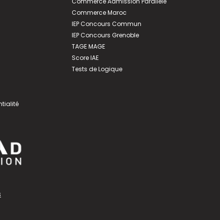
Commerce Admission Parallèle
Commerce Maroc
IEP Concours Commun
IEP Concours Grenoble
TAGE MAGE
Score IAE
Tests de Logique
tialité
s