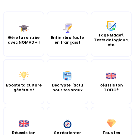
Tage Mage®,
Gère ta rentrée
Enfin zéro faute
Tests de logique,
avec NOMAD + !
en français !
etc.
Booste ta culture
Décrypte l'actu
Réussis ton
générale !
pour tes oraux
TOEIC®
Réussis ton
Se réorienter
Tous tes