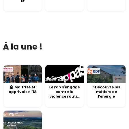
EF
À la une !
🤖 Maitrise et
Le rap s'engage
⚡Découvre les
apprivoise l’IA
contre la
métiers de
violence routi...
l'énergie