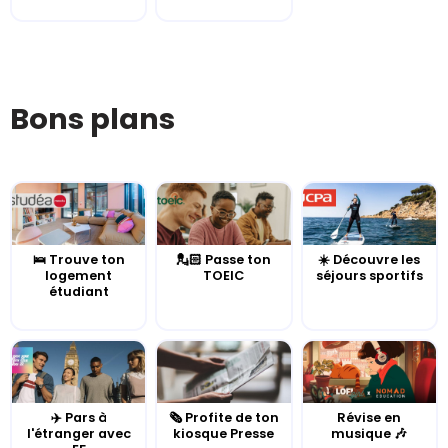
Bons plans
🛌 Trouve ton
💂🏻 Passe ton
☀️ Découvre les
logement
TOEIC
séjours sportifs
étudiant
✈️ Pars à
🗞️ Profite de ton
Révise en
l'étranger avec
kiosque Presse
musique 🎶