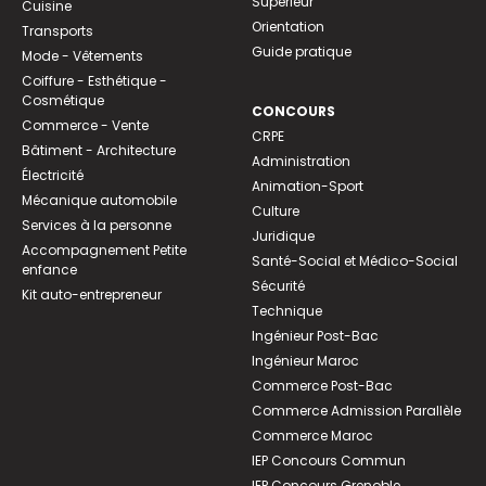
Supérieur
Cuisine
Orientation
Transports
Guide pratique
Mode - Vêtements
Coiffure - Esthétique -
Cosmétique
CONCOURS
Commerce - Vente
CRPE
Bâtiment - Architecture
Administration
Électricité
Animation-Sport
Mécanique automobile
Culture
Services à la personne
Juridique
Accompagnement Petite
Santé-Social et Médico-Social
enfance
Sécurité
Kit auto-entrepreneur
Technique
Ingénieur Post-Bac
Ingénieur Maroc
Commerce Post-Bac
Commerce Admission Parallèle
Commerce Maroc
IEP Concours Commun
IEP Concours Grenoble