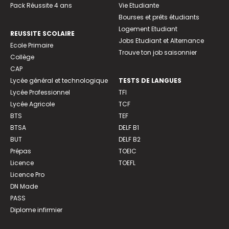
Pack Réussite 4 ans
Vie Etudiante
Bourses et prêts étudiants
Logement Etudiant
REUSSITE SCOLAIRE
Jobs Etudiant et Alternance
Ecole Primaire
Trouve ton job saisonnier
Collège
CAP
Lycée général et technologique
TESTS DE LANGUES
Lycée Professionnel
TFI
Lycée Agricole
TCF
BTS
TEF
BTSA
DELF B1
BUT
DELF B2
Prépas
TOEIC
Licence
TOEFL
Licence Pro
DN Made
PASS
Diplome infirmier