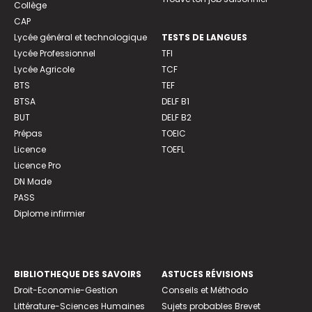
Collège
CAP
Lycée général et technologique
TESTS DE LANGUES
Lycée Professionnel
TFI
Lycée Agricole
TCF
BTS
TEF
BTSA
DELF B1
BUT
DELF B2
Prépas
TOEIC
Licence
TOEFL
Licence Pro
DN Made
PASS
Diplome infirmier
BIBLIOTHEQUE DES SAVOIRS
ASTUCES RÉVISIONS
Droit-Economie-Gestion
Conseils et Méthodo
Littérature-Sciences Humaines
Sujets probables Brevet