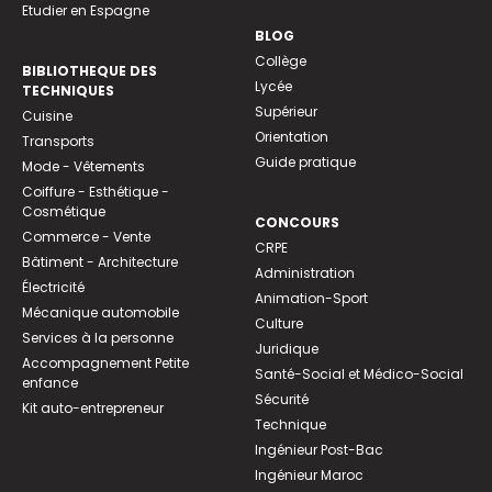
Etudier en Espagne
BLOG
Collège
BIBLIOTHEQUE DES
Lycée
TECHNIQUES
Supérieur
Cuisine
Orientation
Transports
Guide pratique
Mode - Vêtements
Coiffure - Esthétique -
Cosmétique
CONCOURS
Commerce - Vente
CRPE
Bâtiment - Architecture
Administration
Électricité
Animation-Sport
Mécanique automobile
Culture
Services à la personne
Juridique
Accompagnement Petite
Santé-Social et Médico-Social
enfance
Sécurité
Kit auto-entrepreneur
Technique
Ingénieur Post-Bac
Ingénieur Maroc