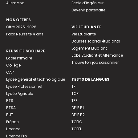
Allemand
Ecole d’ingénieur
Devenir partenaire
NOS OFFRES
Offre 2025-2026
VIE ETUDIANTE
Pack Réussite 4 ans
Vie Etudiante
Bourses et prêts étudiants
Logement Etudiant
REUSSITE SCOLAIRE
Jobs Etudiant et Alternance
Ecole Primaire
Trouve ton job saisonnier
Collège
CAP
Lycée général et technologique
TESTS DE LANGUES
Lycée Professionnel
TFI
Lycée Agricole
TCF
BTS
TEF
BTSA
DELF B1
BUT
DELF B2
Prépas
TOEIC
Licence
TOEFL
Licence Pro