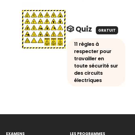
dangers.
🎲 Quiz
GRATUIT
11 règles à
respecter pour
travailler en
toute sécurité sur
des circuits
électriques
EXAMENS
LES PROGRAMMES