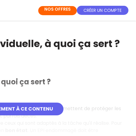
NOS OFFRES
CRÉER UN COMPTE
iduelle, à quoi ça sert ?
quoi ça sert ?
 très importants car ils permettent de protéger les
EMENT À CE CONTENU
t parfois décès.
rte ceux qui sont adaptés à la tâche qu'il réalise. Pour
en
bon état
. Un EPI endommagé doit être