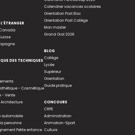
Calendrier vacances scolaires
Orientation Post Bac
Orientation Post Collège
 L’ÉTRANGER
Mon master
u Canada
Grand Oral 2026
Suisse
 Espagne
BLOG
Collège
EQUE DES TECHNIQUES
Lycée
Supérieur
Orientation
tements
Guide pratique
 Esthétique - Cosmétique
- Vente
 Architecture
CONCOURS
CRPE
 automobile
Administration
 la personne
Animation-Sport
ement Petite enfance
Culture