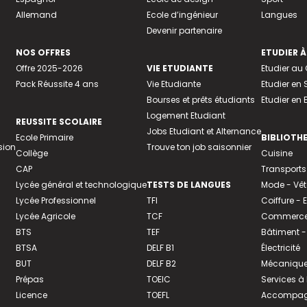
Allemand
Ecole d’ingénieur
Langues
Devenir partenaire
NOS OFFRES
ETUDIER À
Offre 2025-2026
VIE ETUDIANTE
Etudier a
Pack Réussite 4 ans
Vie Etudiante
Etudier en 
Bourses et prêts étudiants
Etudier en
Logement Etudiant
REUSSITE SCOLAIRE
Jobs Etudiant et Alternance
Ecole Primaire
BIBLIOTH
sion
Trouve ton job saisonnier
Collège
Cuisine
CAP
Transports
Lycée général et technologique
TESTS DE LANGUES
Mode - Vê
Lycée Professionnel
TFI
Coiffure -
Lycée Agricole
TCF
Commerce 
BTS
TEF
Bâtiment -
BTSA
DELF B1
Électricité
BUT
DELF B2
Mécanique
Prépas
TOEIC
Services à
Licence
TOEFL
Accompagn