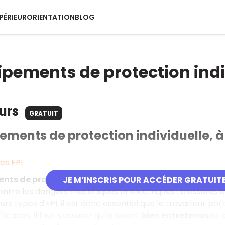
PÉRIEUR
ORIENTATION
BLOG
ipements de protection indiv
ours
GRATUIT
ements de protection individuelle, à 
des EPI
ts de protection individuelle
, aussi appelés
EPI
, sont
JE M’INSCRIS POUR ACCÉDER GRATUIT
contre les dangers mécaniques et électriques : blessures e
ieurs types d'EPI, il est donc essentiel que le travailleur po
fficaces, il faut s'assurer qu'ils soient
bien entretenus
et 