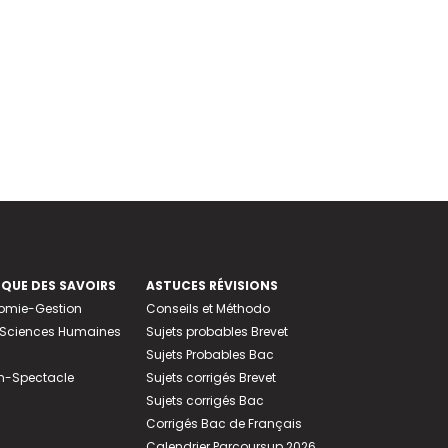
EQUE DES SAVOIRS
ASTUCES RÉVISIONS
nomie-Gestion
Conseils et Méthodo
e-Sciences Humaines
Sujets probables Brevet
Sujets Probables Bac
n-Spectacle
Sujets corrigés Brevet
Sujets corrigés Bac
Corrigés Bac de Français
Calendrier Parcoursup 2026