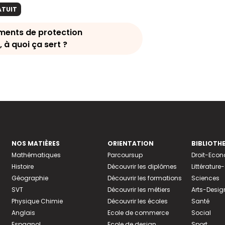
ATUIT
ments de protection
, à quoi ça sert ?
NOS MATIÈRES
ORIENTATION
BIBLIOTH
Mathématiques
Parcoursup
Droit-Eco
Histoire
Découvrir les diplômes
Littératur
Géographie
Découvrir les formations
Sciences
SVT
Découvrir les métiers
Arts-Desig
Physique Chimie
Découvrir les écoles
Santé
Anglais
Ecole de commerce
Social
Espagnol
Ecole de design
Sport