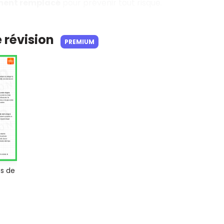
ent remplacé
pour prévenir tout risque.
e révision
PREMIUM
s de