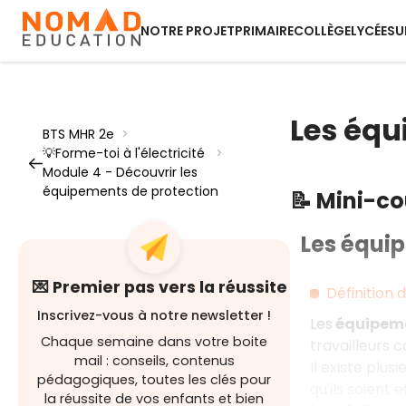
NOTRE PROJET
PRIMAIRE
COLLÈGE
LYCÉE
SU
Les équ
BTS MHR 2e
>
💡Forme-toi à l'électricité
>
Module 4 - Découvrir les
équipements de protection
📝 Mini-c
Les équip
💌 Premier pas vers la réussite
Définition 
Inscrivez-vous à notre newsletter !
Les
équipemen
Chaque semaine dans votre boite
travailleurs 
mail : conseils, contenus
Il existe plus
pédagogiques, toutes les clés pour
qu'ils soient e
la réussite de vos enfants et bien