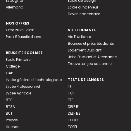
Espagnol
Ecole de design
Allemand
Ecole d’ingénieur
Devenir partenaire
NOS OFFRES
Offre 2025-2026
VIE ETUDIANTE
Pack Réussite 4 ans
Vie Etudiante
Bourses et prêts étudiants
Logement Etudiant
REUSSITE SCOLAIRE
Jobs Etudiant et Alternance
Ecole Primaire
Trouve ton job saisonnier
Collège
CAP
Lycée général et technologique
TESTS DE LANGUES
Lycée Professionnel
TFI
Lycée Agricole
TCF
BTS
TEF
BTSA
DELF B1
BUT
DELF B2
Prépas
TOEIC
Licence
TOEFL