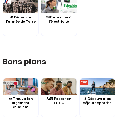
🪖 Découvre
💡Forme-toi à
l'armée de Terre
l'électricité
Bons plans
🛌 Trouve ton
💂🏻 Passe ton
☀️ Découvre les
logement
TOEIC
séjours sportifs
étudiant