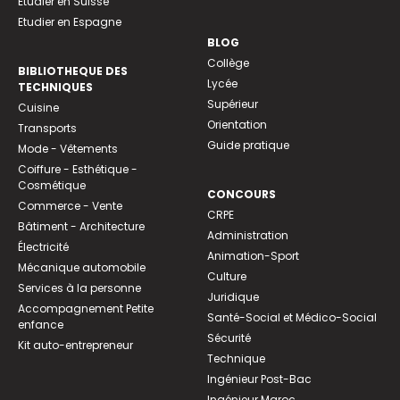
Etudier en Suisse
Etudier en Espagne
BLOG
Collège
BIBLIOTHEQUE DES
Lycée
TECHNIQUES
Supérieur
Cuisine
Orientation
Transports
Guide pratique
Mode - Vêtements
Coiffure - Esthétique -
Cosmétique
CONCOURS
Commerce - Vente
CRPE
Bâtiment - Architecture
Administration
Électricité
Animation-Sport
Mécanique automobile
Culture
Services à la personne
Juridique
Accompagnement Petite
Santé-Social et Médico-Social
enfance
Sécurité
Kit auto-entrepreneur
Technique
Ingénieur Post-Bac
Ingénieur Maroc