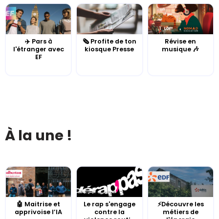
✈️ Pars à
🗞️ Profite de ton
Révise en
l'étranger avec
kiosque Presse
musique 🎶
EF
À la une !
🤖 Maitrise et
Le rap s'engage
⚡Découvre les
apprivoise l’IA
contre la
métiers de