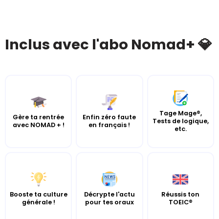
Inclus avec l'abo Nomad+ 💎
Tage Mage®,
Gère ta rentrée
Enfin zéro faute
Tests de logique,
avec NOMAD + !
en français !
etc.
Booste ta culture
Décrypte l'actu
Réussis ton
générale !
pour tes oraux
TOEIC®