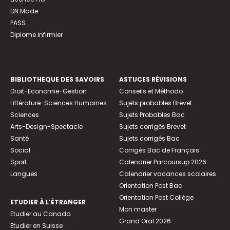
DN Made
PASS
Diplome infirmier
BIBLIOTHEQUE DES SAVOIRS
ASTUCES RÉVISIONS
Droit-Economie-Gestion
Conseils et Méthodo
Littérature-Sciences Humaines
Sujets probables Brevet
Sciences
Sujets Probables Bac
Arts-Design-Spectacle
Sujets corrigés Brevet
Santé
Sujets corrigés Bac
Social
Corrigés Bac de Français
Sport
Calendrier Parcoursup 2026
Langues
Calendrier vacances scolaires
Orientation Post Bac
Orientation Post Collège
ETUDIER À L’ÉTRANGER
Mon master
Etudier au Canada
Grand Oral 2026
Etudier en Suisse