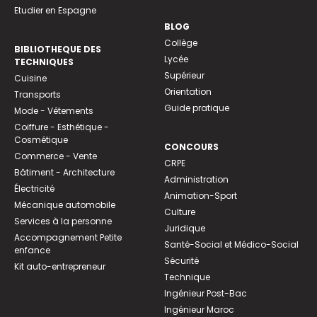
Etudier en Espagne
BLOG
Collège
BIBLIOTHEQUE DES
Lycée
TECHNIQUES
Supérieur
Cuisine
Orientation
Transports
Guide pratique
Mode - Vêtements
Coiffure - Esthétique -
Cosmétique
CONCOURS
Commerce - Vente
CRPE
Bâtiment - Architecture
Administration
Électricité
Animation-Sport
Mécanique automobile
Culture
Services à la personne
Juridique
Accompagnement Petite
Santé-Social et Médico-Social
enfance
Sécurité
Kit auto-entrepreneur
Technique
Ingénieur Post-Bac
Ingénieur Maroc