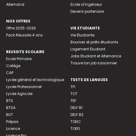
Allemand
Ecole d’ingénieur
Devenir partenaire
NOS OFFRES
Offre 2025-2026
VIE ETUDIANTE
Pack Réussite 4 ans
Vie Etudiante
Bourses et prêts étudiants
Logement Etudiant
REUSSITE SCOLAIRE
Jobs Etudiant et Alternance
Ecole Primaire
Trouve ton job saisonnier
Collège
CAP
Lycée général et technologique
TESTS DE LANGUES
Lycée Professionnel
TFI
Lycée Agricole
TCF
BTS
TEF
BTSA
DELF B1
BUT
DELF B2
Prépas
TOEIC
Licence
TOEFL
Licence Pro