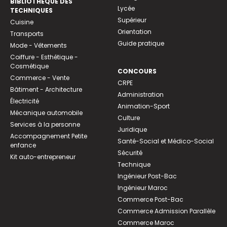
BIBLIOTHEQUE DES
Lycée
TECHNIQUES
Supérieur
Cuisine
Orientation
Transports
Guide pratique
Mode - Vêtements
Coiffure - Esthétique -
Cosmétique
CONCOURS
Commerce - Vente
CRPE
Bâtiment - Architecture
Administration
Électricité
Animation-Sport
Mécanique automobile
Culture
Services à la personne
Juridique
Accompagnement Petite
Santé-Social et Médico-Social
enfance
Sécurité
Kit auto-entrepreneur
Technique
Ingénieur Post-Bac
Ingénieur Maroc
Commerce Post-Bac
Commerce Admission Parallèle
Commerce Maroc