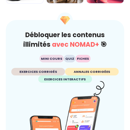
Dérap'Pas, le
Carré sur la
Fake ou pas ?
projet
route... je gère
Dis-moi c'que tu
avant qu'ç...
crois
Débloquer les contenus
illimités
avec NOMAD+
🎯
MINI COURS
QUIZ
FICHES
EXERCICES CORRIGÉS
ANNALES CORRIGÉES
EXERCICES INTERACTIFS