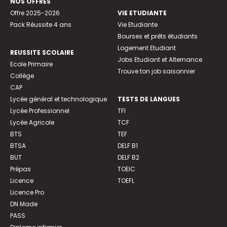
NOS OFFRES
Offre 2025-2026
VIE ETUDIANTE
Pack Réussite 4 ans
Vie Etudiante
Bourses et prêts étudiants
Logement Etudiant
REUSSITE SCOLAIRE
Jobs Etudiant et Alternance
Ecole Primaire
Trouve ton job saisonnier
Collège
CAP
Lycée général et technologique
TESTS DE LANGUES
Lycée Professionnel
TFI
Lycée Agricole
TCF
BTS
TEF
BTSA
DELF B1
BUT
DELF B2
Prépas
TOEIC
Licence
TOEFL
Licence Pro
DN Made
PASS